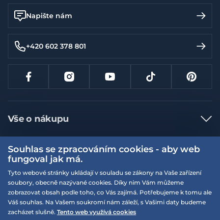
Napište nám
+420 602 378 801
Vše o nákupu
Jak nakupovat
Souhlas se zpracováním cookies - aby web
Více informací
Nejčastější dotazy
fungoval jak má.
Doprava a platba
Tyto webové stránky ukládají v souladu se zákony na Vaše zařízení
Obchodní podmínky
soubory, obecně nazývané cookies. Díky nim Vám můžeme
Vrácení a výměna zboží
Naše prodejny
Podmínky EQS věrnostního klubu
zobrazovat obsah podle toho, co Vás zajímá. Potřebujeme k tomu ale
Váš souhlas. Na Vašem soukromí nám záleží, s Vašimi daty budeme
Reklamace
On-line katalogy
zacházet slušně.
Tento web využívá cookies
EQS Rudná
Velikostní tabulky