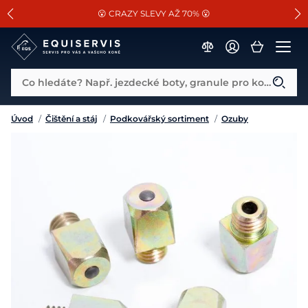
📐Pasování a doplňky k vybraným sedlům ZDARMA 🐴
SLEVA 13% na vše od Cassini!
😮 CRAZY SLEVY AŽ 70% 😮
Co hledáte? Např. jezdecké boty, granule pro koně...
Úvod
/
Čištění a stáj
/
Podkovářský sortiment
/
Ozuby