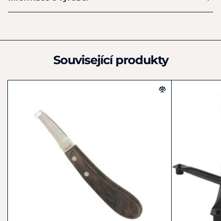
Výrobce
P. HORÁK s.r.o.
Práčov 19
Slatiňany
Související produkty
538 21
Česká republika
+420 777 223 829
info@propodkovare.cz