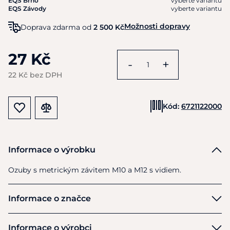
EQS Brno
vyberte variantu
EQS Závody
vyberte variantu
Možnosti dopravy
Doprava zdarma od
2 500 Kč
27 Kč
-
+
22 Kč bez DPH
Kód:
6721122000
Informace o výrobku
Ozuby
s
metrickým závitem M10
a
M12
s
vidiem.
Informace o značce
Horák
Informace o výrobci