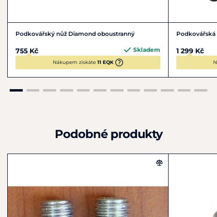
Podkovářský nůž Diamond oboustranný
Podkovářská 
Skladem
755 Kč
1 299 Kč
Nákupem získáte
11 EQK
N
Podobné produkty