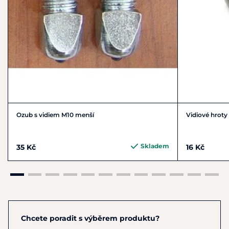
Ozub s vidiem M10 menší
Vidiové hrot
Skladem
35 Kč
16 Kč
Chcete poradit s výběrem produktu?