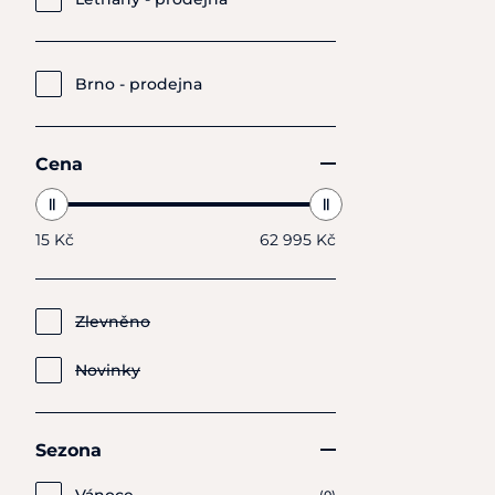
Brno - prodejna
Cena
15 Kč
62 995 Kč
Zlevněno
Novinky
Sezona