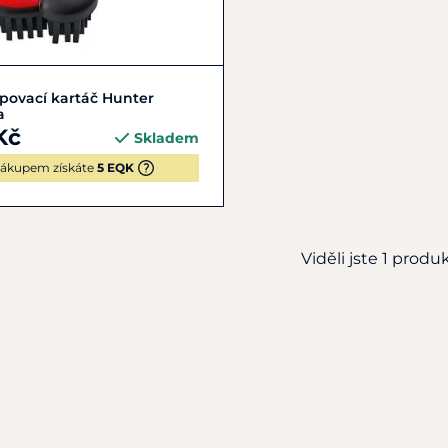
Do košíku
povací kartáč Hunter
a
Kč
Skladem
ákupem získáte
5 EQK
Viděli jste 1 produkt