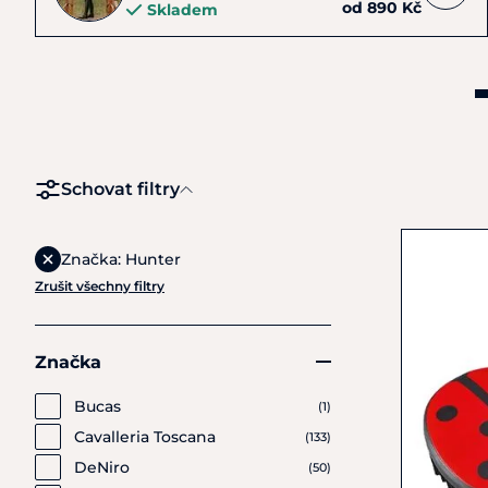
od 890 Kč
Skladem
Schovat filtry
Značka: Hunter
Zrušit všechny filtry
Značka
Bucas
(1)
Cavalleria Toscana
(133)
DeNiro
(50)