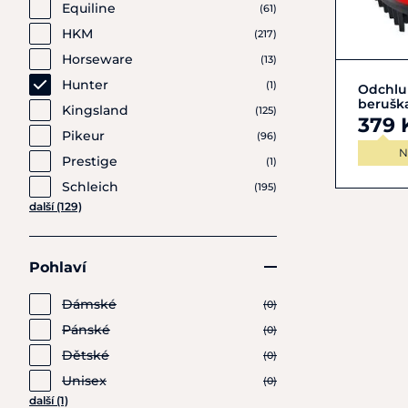
Equiline
(61)
HKM
(217)
Horseware
(13)
Hunter
(1)
Odchlu
berušk
Kingsland
(125)
379 
Pikeur
(96)
N
Prestige
(1)
Schleich
(195)
další (129)
Pohlaví
Dámské
(0)
Pánské
(0)
Dětské
(0)
Unisex
(0)
další (1)