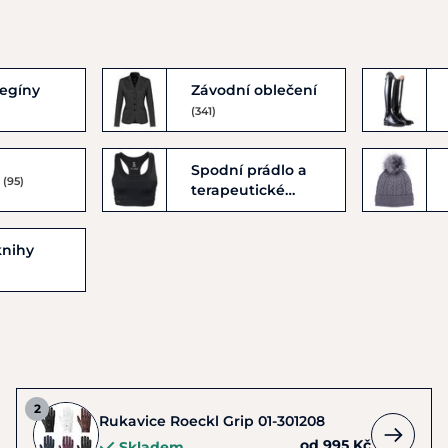
legíny
Závodní oblečení
(341)
Spodní prádlo a
e
(95)
terapeutické
výrobky
(42)
knihy
Rukavice Roeckl Grip 01-301208
od 995 Kč
Skladem