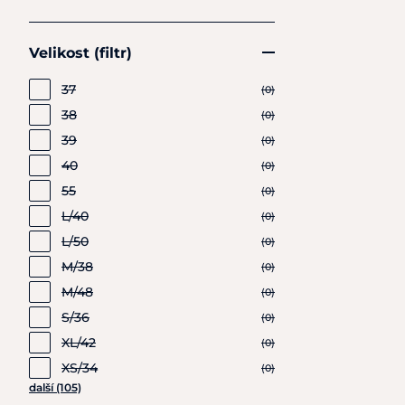
Velikost (filtr)
37
(0)
38
(0)
39
(0)
40
(0)
55
(0)
L/40
(0)
L/50
(0)
M/38
(0)
M/48
(0)
S/36
(0)
XL/42
(0)
XS/34
(0)
další (105)