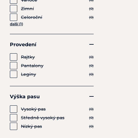
Vánoce
(0)
Zimní
(0)
Celoroční
(0)
další (1)
Provedení
Rajtky
(0)
Pantalony
(0)
Legíny
(0)
Výška pasu
Vysoký pas
(0)
Středně vysoký pas
(0)
Nízký pas
(0)