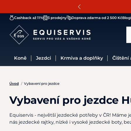
Cashback až 11%
3 prodejny
Doprava zdarma od 2 500 Kč
Blog
Koně
Jezdci
Krmiva a doplňky
Čištění
Úvod
/
Vybavení pro jezdce
Vybavení pro jezdce H
Equiservis - největší jezdecké potřeby v ČR! Máme je
nás jezdecké rajtky, nízké i vysoké jezdecké boty, b