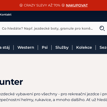
📐Pasování a doplňky k vybraným sedlům ZDARMA 🐴
SLEVA 13% na vše od Cassini!
😮 CRAZY SLEVY AŽ 70% 😮
NAKUPOVAT
CHCI SLEVU
VÍCE INF
Kontakt
Co hledáte? Např. jezdecké boty, granule pro koně...
 a stáj
Western
Psi
Služby
Kolekce
Se
unter
zdecké vybavení pro všechny - pro rekreační jezdce i pro
ezpečnostní helmy, rukavice, a mnoho dalšího. Ať už hledá