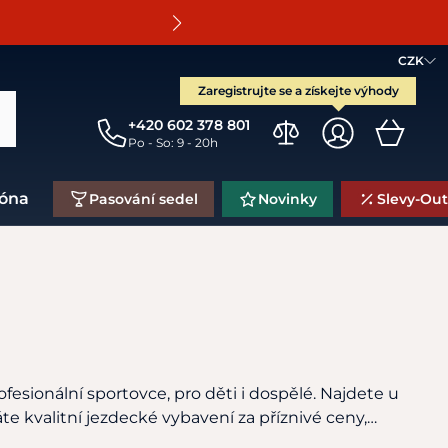
O
CZK
Zaregistrujte se a získejte výhody
+420 602 378 801
Po - So: 9 - 20h
zóna
Pasování sedel
Novinky
Slevy-Out
fesionální sportovce, pro děti i dospělé. Najdete u
te kvalitní jezdecké vybavení za příznivé ceny,…