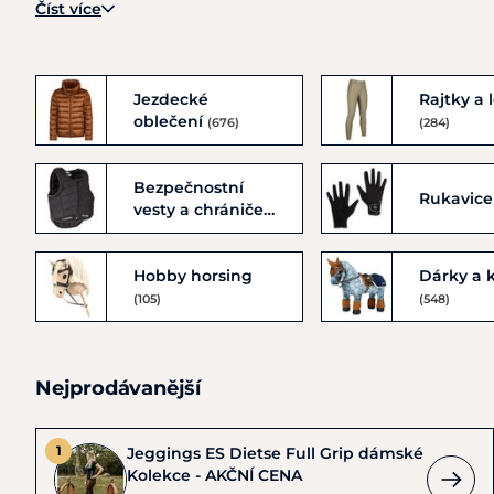
Číst více
Jezdecké
Rajtky a 
oblečení
(676)
(284)
Bezpečnostní
Rukavic
vesty a chrániče
(51)
Hobby horsing
Dárky a 
(105)
(548)
Nejprodávanější
Jeggings ES Dietse Full Grip dámské
Kolekce - AKČNÍ CENA