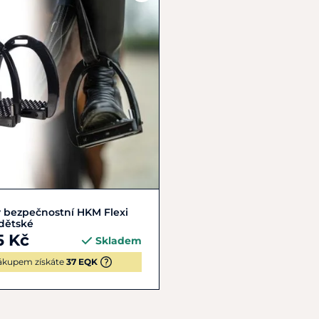
Zobrazit detail
 bezpečnostní HKM Flexi
dětské
5 Kč
Skladem
ákupem získáte
37 EQK