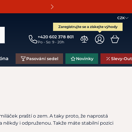
O
CZK
Zaregistrujte se a získejte výhody
+420 602 378 801
Po - So: 9 - 20h
zóna
Pasování sedel
Novinky
Slevy-Out
láček praští o zem. A taky proto, že naprostá
 někdy i odpruženou. Takže máte stabilní pozici