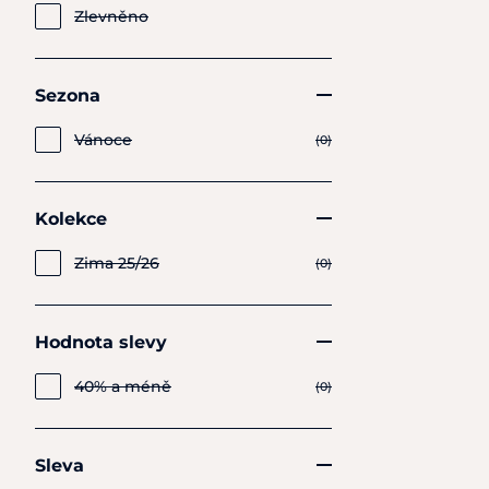
Zlevněno
Sezona
Vánoce
(0)
Kolekce
Zima 25/26
(0)
Hodnota slevy
40% a méně
(0)
Sleva