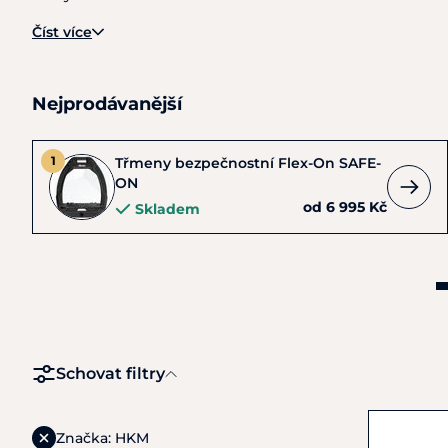
Číst více
Nejprodávanější
Třmeny bezpečnostní Flex-On SAFE-
ON
od 6 995 Kč
Skladem
Schovat filtry
Značka: HKM