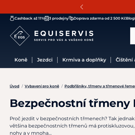
Cashback až 11%
3 prodejny
Doprava zdarma od 2 500 Kč
Blog
Koně
Jezdci
Krmiva a doplňky
Čištění
Úvod
/
Vybavení pro koně
/
Podbřišníky, třmeny a třmenové řeme
Bezpečnostní třmeny
Proč jezdit v bezpečnostních třmenech? Tak jednak 
většina bezpečnostních třmenů má protiskluzovou, š
nohy a v mnoha…