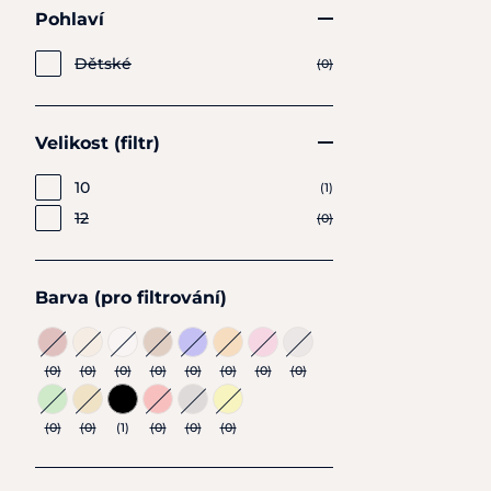
Pohlaví
Dětské
(0)
Velikost (filtr)
10
(1)
12
(0)
Barva (pro filtrování)
(0)
(0)
(0)
(0)
(0)
(0)
(0)
(0)
(0)
(0)
(1)
(0)
(0)
(0)