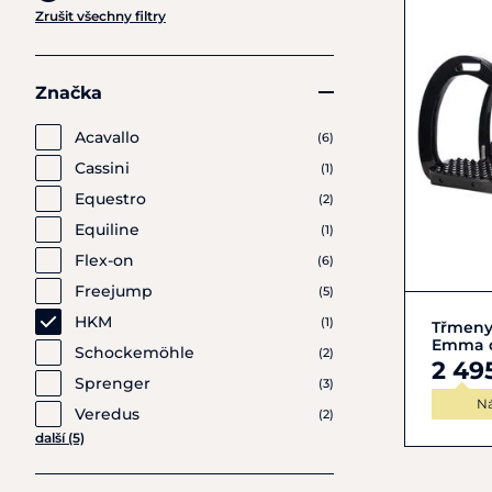
Zrušit všechny filtry
Značka
Acavallo
(6)
Cassini
(1)
Equestro
(2)
Equiline
(1)
Flex-on
(6)
Freejump
(5)
HKM
(1)
Třmeny
Emma 
Schockemöhle
(2)
2 49
Sprenger
(3)
N
Veredus
(2)
další (5)