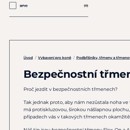
ano
(0)
Úvod
/
Vybavení pro koně
/
Podbřišníky, třmeny a třmen
Bezpečnostní třm
Proč jezdit v bezpečnostních třmenech?
Tak jednak proto, aby nám nezůstala noha ve 
má protiskluzovou, širokou nášlapnou plochu,
případech vás v takových třmenech okamžitě 
Náš tip jsou bezpečnostní třmeny Flex-On a Ac