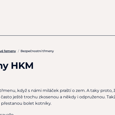
ové řemeny
/
Bezpečnostní třmeny
eny HKM
třmenu, když s námi miláček praští o zem. A taky proto
 často ještě trochu zkosenou a někdy i odpruženou. Tak
přestanou bolet kotníky.
avallo.