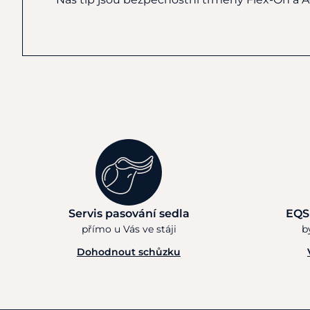
Servis pasování sedla
EQS
přímo u Vás ve stáji
b
Dohodnout schůzku