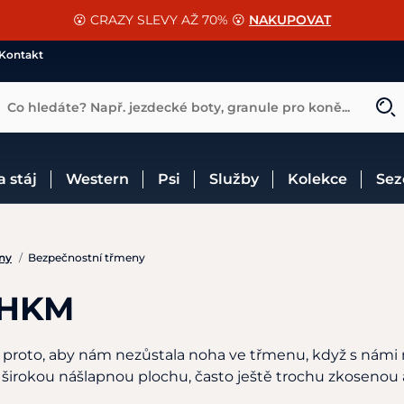
📐Pasování a doplňky k vybraným sedlům ZDARMA 🐴
SLEVA 13% na vše od Cassini!
😮 CRAZY SLEVY AŽ 70% 😮
NAKUPOVAT
CHCI SLEVU
VÍCE INF
Kontakt
Co hledáte? Např. jezdecké boty, granule pro koně...
 a stáj
Western
Psi
Služby
Kolekce
Se
ny
/
Bezpečnostní třmeny
 HKM
proto, aby nám nezůstala noha ve třmenu, když s námi mi
irokou nášlapnou plochu, často ještě trochu zkosenou a