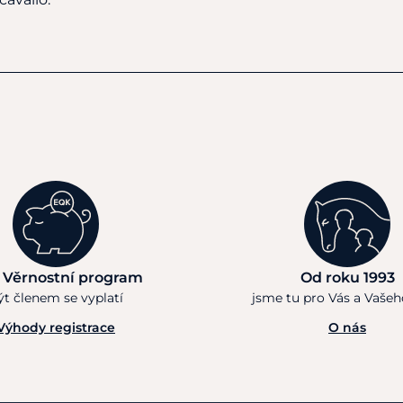
 Věrnostní program
Od roku 1993
ýt členem se vyplatí
jsme tu pro Vás a Vaše
Výhody registrace
O nás