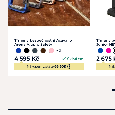
Zobrazit detail
Třmeny bezpečnostní Acavallo
Třmeny b
Arena Alupro Safety
Junior N
+ 3
4 595 Kč
2 675 
Skladem
Nákupem získáte
68 EQK
Nák