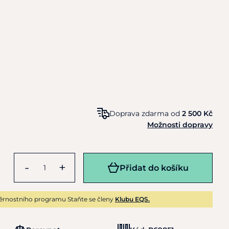
Doprava zdarma od
2 500 Kč
Možnosti dopravy
-
+
Přidat do košíku
ěrnostního programu Staňte se členy
Klubu EQS.