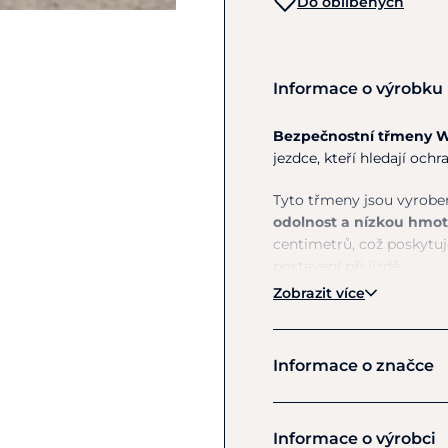
Do oblíbených
Informace o výrobku
Bezpečnostní třmeny
W
jezdce, kteří hledají och
Tyto třmeny jsou vyrob
odolnost a nízkou hmot
centimetrů, což poskytuj
postavení při jízdě.
Zobrazit více
Jednou
z hlavních před
vnějšího ramene
. To um
minimalizuje riziko zaklín
Informace o značce
Bezpečnostní třmeny s v
všech úrovní, kteří chtěj
Waldhause
vybavení.
Informace o výrobci
Investice do 