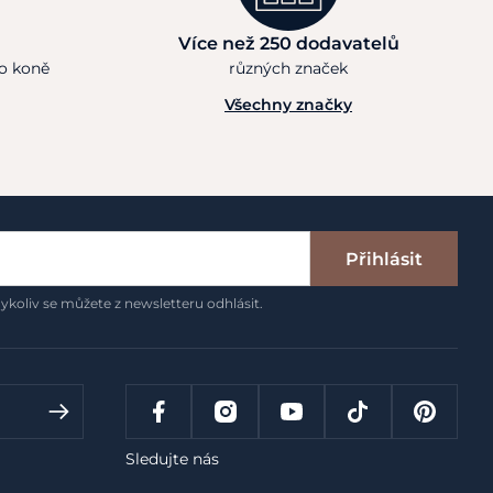
Více než 250 dodavatelů
ho koně
různých značek
Všechny značky
Přihlásit
ykoliv se můžete z newsletteru odhlásit.
Sledujte nás