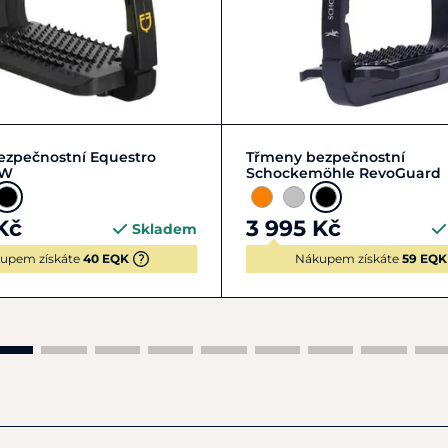
Zobrazit detail
Zobrazit detail
ezpečnostní Equestro
Třmeny bezpečnostní
EW
Schockemöhle RevoGuard
Kč
3 995 Kč
Skladem
upem získáte
40 EQK
Nákupem získáte
59 EQK