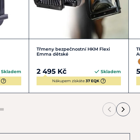
Zobrazit detail
Třmeny bezpečnostní HKM Flexi
T
Emma dětské
A
2 495 Kč
5
Skladem
Skladem
Nákupem získáte
37 EQK