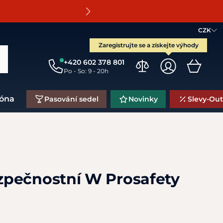
O
CZK
Zaregistrujte se a získejte výhody
+420 602 378 801
Po - So: 9 - 20h
zóna
Pasování sedel
Novinky
Slevy-Out
pečnostní W Prosafety