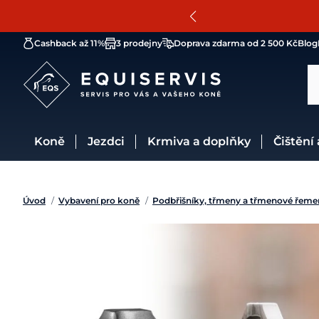
Cashback až 11%
3 prodejny
Doprava zdarma od 2 500 Kč
Blog
Koně
Jezdci
Krmiva a doplňky
Čištění
Úvod
/
Vybavení pro koně
/
Podbřišníky, třmeny a třmenové řeme