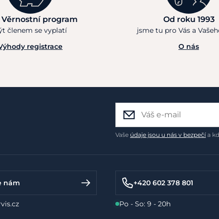
 Věrnostní program
Od roku 1993
ýt členem se vyplatí
jsme tu pro Vás a Vaše
Výhody registrace
O nás
Vaše
údaje jsou u nás v bezpečí
a kd
e nám
+420 602 378 801
vis.cz
Po - So: 9 - 20h