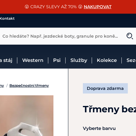
📐Pasování a doplňky k vybraným sedlům ZDARMA 🐴
SLEVA 13% na vše od Cassini!
😮 CRAZY SLEVY AŽ 70% 😮
NAKUPOVAT
CHCI SLEVU
VÍCE INF
Kontakt
Co hledáte? Např. jezdecké boty, granule pro koně...
 a stáj
Western
Psi
Služby
Kolekce
Se
ny
/
Bezpečnostní třmeny
Doprava zdarma
Třmeny bez
Vyberte barvu