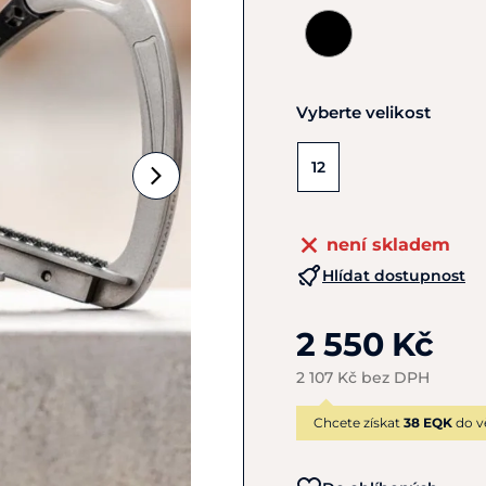
Vyberte velikost
12
není skladem
Hlídat dostupnost
2 550 Kč
2 107 Kč bez DPH
Chcete získat
38 EQK
do v