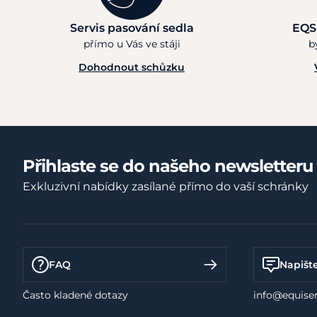
Servis pasování sedla
EQS
přímo u Vás ve stáji
b
Dohodnout schůzku
Přihlaste se do našeho newsletteru
Exkluzivní nabídky zasílané přímo do vaší schránky
FAQ
Napišt
Často kladené dotazy
info@equiser