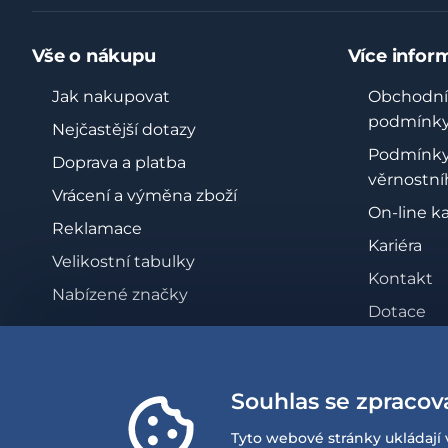
Vše o nákupu
Více infor
Jak nakupovat
Obchodní
podmínk
Nejčastější dotazy
Podmínk
Doprava a platba
věrnostní
Vrácení a výměna zboží
On-line k
Reklamace
Kariéra
Velikostní tabulky
Kontakt
Nabízené značky
Dotace
Zásady oc
osobních 
Souhlas se zpracov
Whistleb
Prohlášen
Tyto webové stránky ukládají 