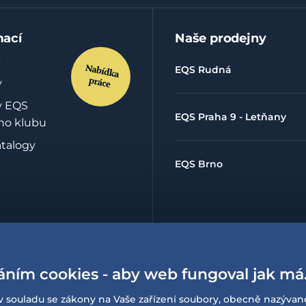
mací
Naše prodejny
EQS Rudná
y
y EQS
EQS Praha 9 - Letňany
ho klubu
atalogy
EQS Brno
hrany
údajů
áním cookies - aby web fungoval jak má
lowing
í o
v souladu se zákony na Vaše zařízení soubory, obecně nazývan