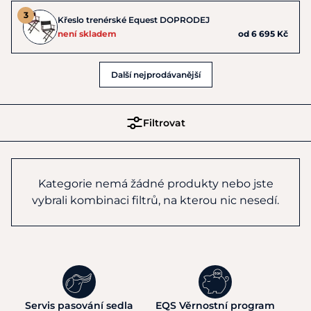
Křeslo trenérské Equest DOPRODEJ
není skladem
od 6 695 Kč
Další nejprodávanější
Filtrovat
Kategorie nemá žádné produkty nebo jste
vybrali kombinaci filtrů, na kterou nic nesedí.
Servis pasování sedla
EQS Věrnostní program