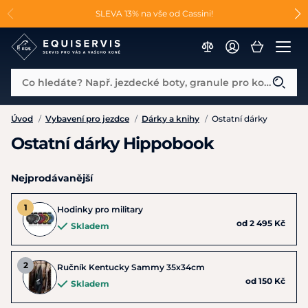
📐Pasování a doplňky k vybraným sedlům ZDARMA 🐴
SLEVA 13% na vše od Cassini!
😮 CRAZY SLEVY AŽ 70% 😮
Co hledáte? Např. jezdecké boty, granule pro koně...
Úvod
/
Vybavení pro jezdce
/
Dárky a knihy
/
Ostatní dárky
Ostatní dárky Hippobook
Nejprodávanější
Hodinky pro military
od 2 495 Kč
Skladem
Ručník Kentucky Sammy 35x34cm
od 150 Kč
Skladem