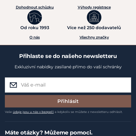
Dohodnout schůzku
Výhody registrace
Od roku 1993
Více než 250 dodavatelů
O nás
Všechny značky
Přihlaste se do našeho newsletteru
Exkluzivní nabídky zasílané přímo do vaší schránky
Přihlásit
Vaše
údaje jsou u nás v bezpečí
a kdykoliv se můžete z newsletteru odhlásit.
Máte otázky? Můžeme pomoci.