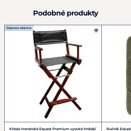
Podobné produkty
Doprava zdarma
Křeslo trenérské Equest Premium vysoké hnědé/
Ručník Eskadr