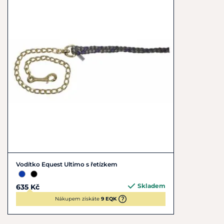
info@equest-online.de
Vodítko Equest Ultimo s řetízkem
Skladem
635 Kč
Nákupem získáte
9 EQK