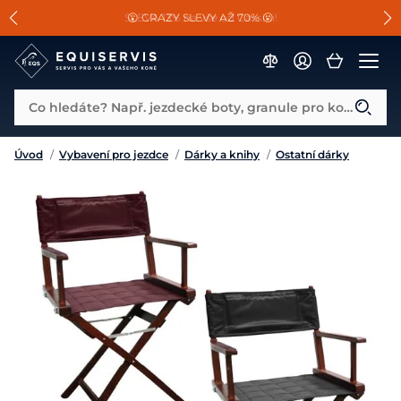
📐Pasování a doplňky k vybraným sedlům ZDARMA 🐴
SLEVA 13% na vše od Cassini!
😮 CRAZY SLEVY AŽ 70% 😮
Co hledáte? Např. jezdecké boty, granule pro koně...
Úvod
/
Vybavení pro jezdce
/
Dárky a knihy
/
Ostatní dárky