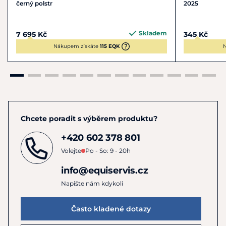
černý polstr
2025
Skladem
7 695 Kč
345 Kč
Nákupem získáte
115 EQK
N
Chcete poradit s výběrem produktu?
+420 602 378 801
Volejte
Po - So: 9 - 20h
info@equiservis.cz
Napište nám kdykoli
Často kladené dotazy