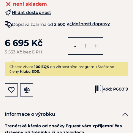
není skladem
Hlídat dostupnost
Možnosti dopravy
Doprava zdarma od
2 500 Kč
6 695 Kč
-
+
5 533 Kč bez DPH
Chcete získat
100 EQK
do věrnostního programu Staňte se
členy
Klubu EQS.
Kód:
P60019
Informace o výrobku
Trenérské křeslo od značky Equest vám zpříjemní čas
strávený při tréninku či na závodech.