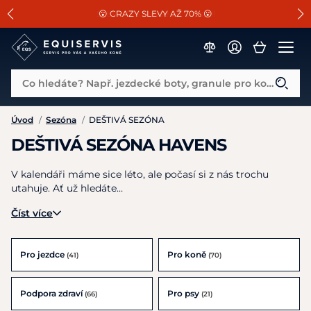
📐Pasování a doplňky k vybraným sedlům ZDARMA 🐴
SLEVA 13% na vše od Cassini!
😮 CRAZY SLEVY AŽ 70% 😮
Co hledáte? Např. jezdecké boty, granule pro koně...
Úvod
/
Sezóna
/
DEŠTIVÁ SEZÓNA
DEŠTIVÁ SEZÓNA HAVENS
V kalendáři máme sice léto, ale počasí si z nás trochu
utahuje. Ať už hledáte…
Číst více
Pro jezdce
Pro koně
(41)
(70)
Podpora zdraví
Pro psy
(66)
(21)