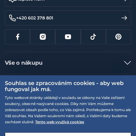
+420 602 378 801
Vše o nákupu
Jak nakupovat
Souhlas se zpracováním cookies - aby web
Více informací
Nejčastější dotazy
fungoval jak má.
Doprava a platba
Obchodní podmínky
Tyto webové stránky ukládají v souladu se zákony na Vaše zařízení
soubory, obecně nazývané cookies. Díky nim Vám můžeme
Vrácení a výměna zboží
Naše prodejny
Podmínky EQS věrnostního klubu
zobrazovat obsah podle toho, co Vás zajímá. Potřebujeme k tomu ale
Reklamace
Váš souhlas. Na Vašem soukromí nám záleží, s Vašimi daty budeme
On-line katalogy
EQS Rudná
zacházet slušně.
Tento web využívá cookies
Velikostní tabulky
Nyní zavřeno ‧ otevřeno od 09:00, So
Kariéra
© 2026 EQUISERVIS spol. s r.o. - založeno 1993
E-shop vytvořila a technicky zajišťuje
SIMPLIA.cz
Nabízené značky