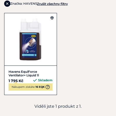
Značka: HAVENS
Zrušit všechny filtry
Havens EquiForce
Ventilator+ Liquid 1l
Skladem
1 795 Kč
Nákupem získáte
16 EQK
Viděli jste 1 produkt z 1.