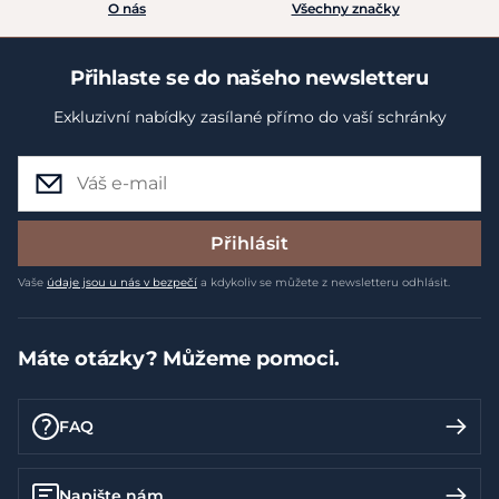
O nás
Všechny značky
Přihlaste se do našeho newsletteru
Exkluzivní nabídky zasílané přímo do vaší schránky
Přihlásit
Vaše
údaje jsou u nás v bezpečí
a kdykoliv se můžete z newsletteru odhlásit.
Máte otázky? Můžeme pomoci.
FAQ
Napište nám