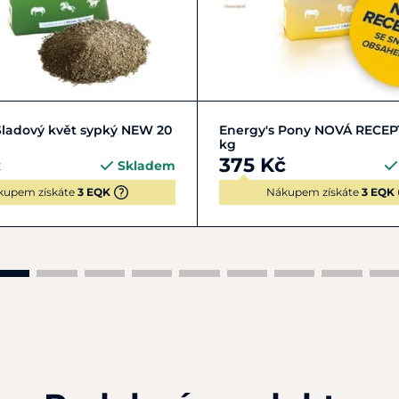
Do košíku
Do košíku
Sladový květ sypký NEW 20
Energy's Pony NOVÁ RECEP
kg
č
375 Kč
Skladem
kupem získáte
3 EQK
Nákupem získáte
3 EQK