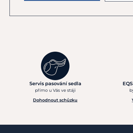
Servis pasování sedla
EQS
přímo u Vás ve stáji
b
Dohodnout schůzku