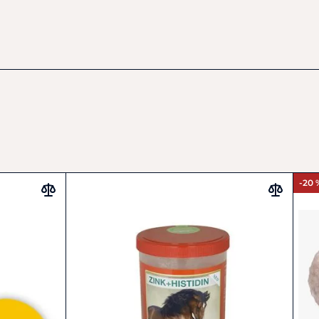
tamin
C
(E300) 500 g.
-20 