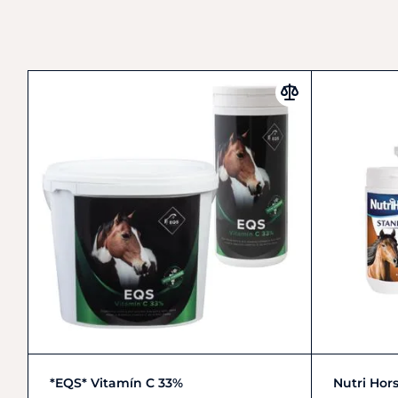
Zobrazit detail
*EQS* Vitamín C 33%
Nutri Hor