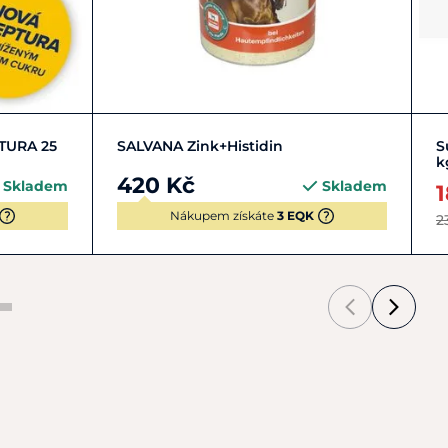
Zobrazit detail
TURA 25
SALVANA Zink+Histidin
S
k
420 Kč
Skladem
Skladem
Nákupem získáte
3 EQK
2