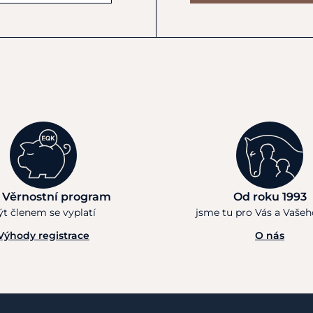
 Věrnostní program
Od roku 1993
ýt členem se vyplatí
jsme tu pro Vás a Vaše
Výhody registrace
O nás