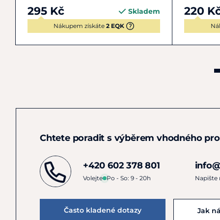
295 Kč
220 K
Skladem
Nákupem získáte
2 EQK
Ná
Chtete poradit s výběrem vhodného pr
+420 602 378 801
info@
Volejte
Po - So: 9 - 20h
Napište
Často kladené dotazy
Jak n