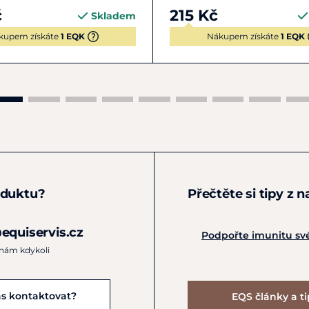
č
215 Kč
Skladem
kupem získáte
1 EQK
Nákupem získáte
1 EQK
oduktu?
Přečtěte si tipy z 
equiservis.cz
Podpořte imunitu sv
 nám kdykoli
ás kontaktovat?
EQS články a t