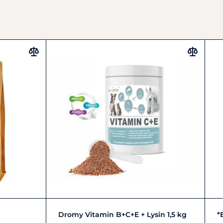
Do košíku
Dromy Vitamin B+C+E + Lysin 1,5 kg
*