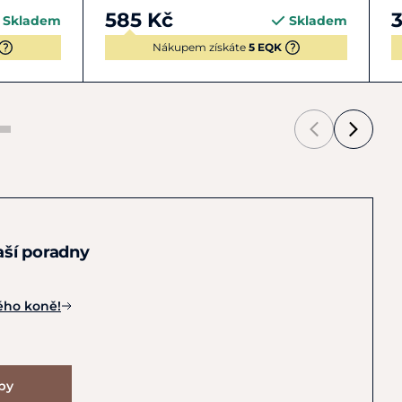
585 Kč
Skladem
Skladem
Nákupem získáte
5 EQK
naší poradny
ého koně!
ipy