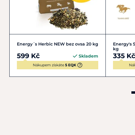
Do košíku
Energy´s Herbic NEW bez ovsa 20 kg
Energy's 
kg
599 Kč
335 K
Skladem
Nákupem získáte
5 EQK
Ná