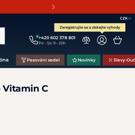
O
CZK
Zaregistrujte se a získejte výhody
+420 602 378 801
Po - So: 9 - 20h
zóna
Pasování sedel
Novinky
Slevy-Out
e Vitamin C