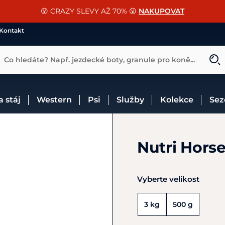
📐Pasování a doplňky k vybraným sedlům ZDARMA 🐴
SLEVA 13% na vše od Cassini!
😮 CRAZY SLEVY AŽ 70% 😮
NAKUPOVAT
CHCI SLEVU
VÍCE INF
Kontakt
Co hledáte? Např. jezdecké boty, granule pro koně...
 a stáj
Western
Psi
Služby
Kolekce
Se
Nutri Hors
Vyberte velikost
3 kg
500 g