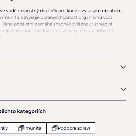
ve
vodě rozpustný doplněk pro koně
s
vysokým obsahem
je imunitu
a
zvyšuje obranyschopnost organismu vůči
 Jeho podávání pomáhá snadněji zvládnout stresové
trvající přesuny, tepelný stres, závody, odstav hříbat
či
in
C
je nesmírně důležitý pro správnou činnost kloubní
ování
na
100
kg
váhy koně: 0,5 g
 těchto kategoriích
rály
Imunita
Podpora zdraví
hrubý protein 0,03 %, hrubé tuky
a
oleje
0
%, hrubá vláknina