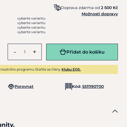
Doprava zdarma od
2 500 Kč
Možnosti dopravy
vyberte variantu
vyberte variantu
vyberte variantu
vyberte variantu
-
+
Přidat do košíku
rnostního programu Staňte se členy
Klubu EQS.
Porovnat
Kód:
5511190700
nity.