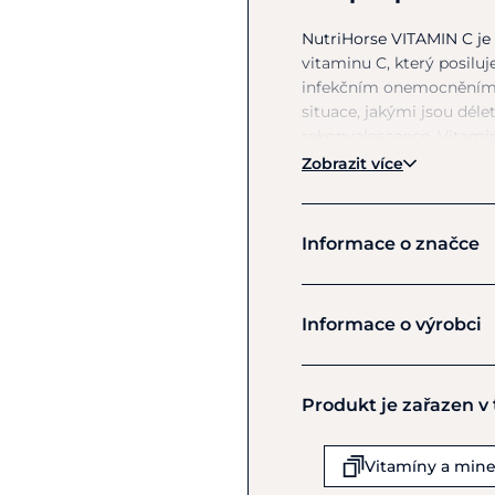
NutriHorse VITAMIN
C
je
vitaminu C, který posilu
infekčním onemocněním.
situace, jakými jsou déle
rekonvalescence. Vitam
chrupavky.
Zobrazit více
Informace o značce
Dávkování:
Doporučené denní dávk
Nutri Horse
Informace o výrobci
Výrobce
Složení:
Produkt je zařazen v
CANVIT s.r.o.
K Brůdku 94
glukóza, sacharóza.
Chrášťany
Vitamíny a mine
252 19
Analytické složky
v
1 kg: 