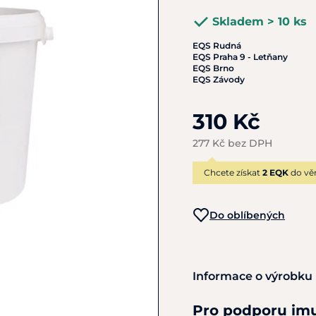
Skladem > 10 ks
EQS Rudná
EQS Praha 9 - Letňany
EQS Brno
EQS Závody
310 Kč
277 Kč bez DPH
Chcete získat
2 EQK
do vě
Do oblíbených
Informace o výrobku
Pro podporu imu