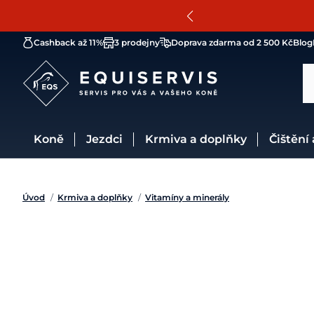
Cashback až 11%
3 prodejny
Doprava zdarma od 2 500 Kč
Blog
Koně
Jezdci
Krmiva a doplňky
Čištění
Úvod
/
Krmiva a doplňky
/
Vitamíny a minerály