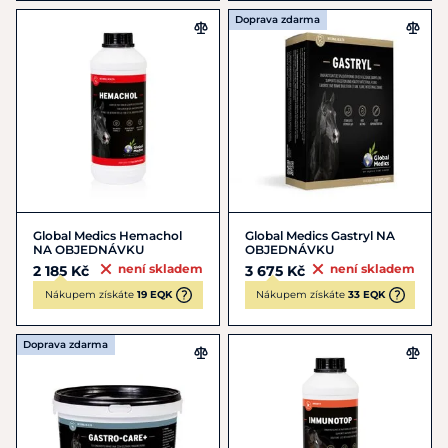
Doprava zdarma
Global Medics Hemachol
Global Medics Gastryl NA
NA OBJEDNÁVKU
OBJEDNÁVKU
není skladem
není skladem
2 185 Kč
3 675 Kč
Nákupem získáte
19 EQK
Nákupem získáte
33 EQK
Doprava zdarma