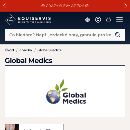
📐Pasování a doplňky k vybraným sedlům ZDARMA 🐴
SLEVA 13% na vše od Cassini!
😮 CRAZY SLEVY AŽ 70% 😮
Co hledáte? Např. jezdecké boty, granule pro koně...
Úvod
/
Značky
/
Global Medics
Global Medics