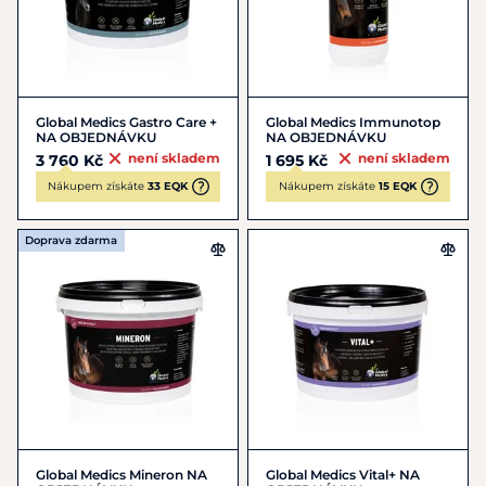
Global Medics Gastro Care +
Global Medics Immunotop
NA OBJEDNÁVKU
NA OBJEDNÁVKU
není skladem
není skladem
3 760 Kč
1 695 Kč
Nákupem získáte
33 EQK
Nákupem získáte
15 EQK
Doprava zdarma
Global Medics Mineron NA
Global Medics Vital+ NA