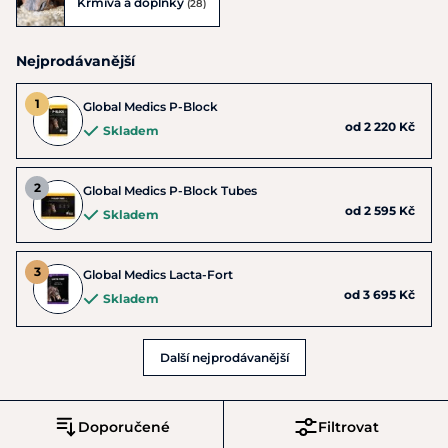
Krmiva a doplňky
(28)
Nejprodávanější
Global Medics P-Block
od 2 220 Kč
Skladem
Global Medics P-Block Tubes
od 2 595 Kč
Skladem
Global Medics Lacta-Fort
od 3 695 Kč
Skladem
Další nejprodávanější
Doporučené
Filtrovat