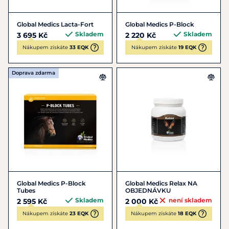
Global Medics Lacta-Fort
Global Medics P-Block
Skladem
Skladem
3 695 Kč
2 220 Kč
Nákupem získáte
33 EQK
Nákupem získáte
19 EQK
Doprava zdarma
Global Medics P-Block
Global Medics Relax NA
Tubes
OBJEDNÁVKU
Skladem
není skladem
2 595 Kč
2 000 Kč
Nákupem získáte
23 EQK
Nákupem získáte
18 EQK