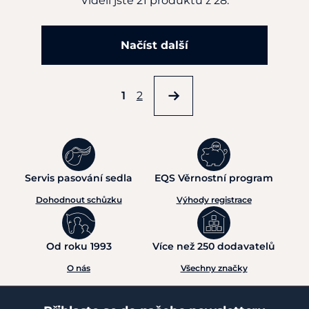
Viděli jste 21 produktů z 28.
Načíst další
1
2
Servis pasování sedla
EQS Věrnostní program
Dohodnout schůzku
Výhody registrace
Od roku 1993
Více než 250 dodavatelů
O nás
Všechny značky