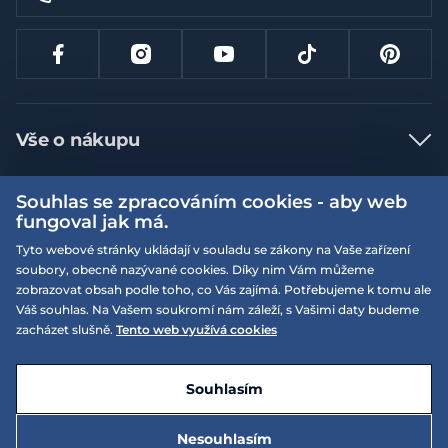
Vše o nákupu
Jak nakupovat
Souhlas se zpracováním cookies - aby web
Více informací
Nejčastější dotazy
fungoval jak má.
Doprava a platba
Tyto webové stránky ukládají v souladu se zákony na Vaše zařízení
Obchodní podmínky
soubory, obecně nazývané cookies. Díky nim Vám můžeme
Vrácení a výměna zboží
Naše prodejny
Podmínky EQS věrnostního klubu
zobrazovat obsah podle toho, co Vás zajímá. Potřebujeme k tomu ale
Váš souhlas. Na Vašem soukromí nám záleží, s Vašimi daty budeme
Reklamace
On-line katalogy
zacházet slušně.
Tento web využívá cookies
EQS Rudná
Velikostní tabulky
Nyní zavřeno ‧ otevřeno od 09:00, Čt
Kariéra
© 2026 EQUISERVIS spol. s r.o. - založeno 1993
E-shop vytvořila a technicky zajišťuje
SIMPLIA.cz
Nabízené značky
Kontakt
Souhlasím
Dotace
EQS Praha 9 - Letňany
Nesouhlasím
Nyní zavřeno ‧ otevřeno od 09:00, Čt