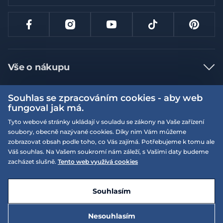
Vše o nákupu
Jak nakupovat
Souhlas se zpracováním cookies - aby web
Více informací
Nejčastější dotazy
fungoval jak má.
Doprava a platba
Tyto webové stránky ukládají v souladu se zákony na Vaše zařízení
Obchodní podmínky
soubory, obecně nazývané cookies. Díky nim Vám můžeme
Vrácení a výměna zboží
Naše prodejny
Podmínky EQS věrnostního klubu
zobrazovat obsah podle toho, co Vás zajímá. Potřebujeme k tomu ale
Váš souhlas. Na Vašem soukromí nám záleží, s Vašimi daty budeme
Reklamace
On-line katalogy
zacházet slušně.
Tento web využívá cookies
EQS Rudná
Velikostní tabulky
Nyní zavřeno ‧ otevřeno od 09:00, Čt
Kariéra
© 2026 EQUISERVIS spol. s r.o. - založeno 1993
E-shop vytvořila a technicky zajišťuje
SIMPLIA.cz
Nabízené značky
Kontakt
Souhlasím
Dotace
EQS Praha 9 - Letňany
Nesouhlasím
Nyní zavřeno ‧ otevřeno od 09:00, Čt
Zásady ochrany osobních údajů
Speciální nabídky
5