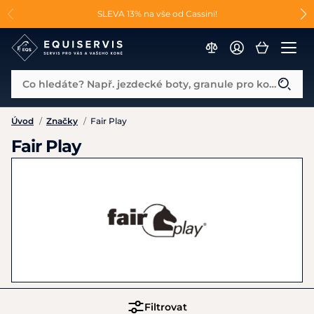
📐Pasování a doplňky k vybraným sedlům ZDARMA 🐴
SLEVA 13% na vše od Cassini!
😮 CRAZY SLEVY AŽ 70% 😮
Co hledáte? Např. jezdecké boty, granule pro koně...
Úvod
/
Značky
/
Fair Play
Fair Play
Filtrovat