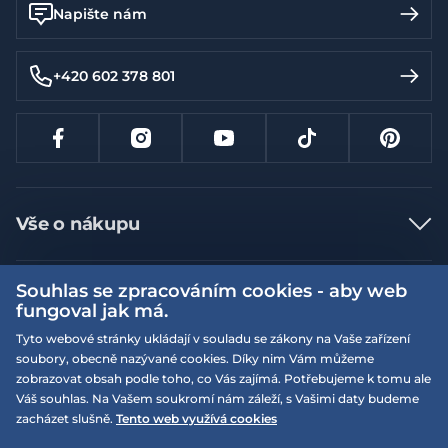
Napište nám
+420 602 378 801
Vše o nákupu
Jak nakupovat
Souhlas se zpracováním cookies - aby web
Více informací
Nejčastější dotazy
fungoval jak má.
Doprava a platba
Obchodní podmínky
Tyto webové stránky ukládají v souladu se zákony na Vaše zařízení
soubory, obecně nazývané cookies. Díky nim Vám můžeme
Vrácení a výměna zboží
Naše prodejny
Podmínky EQS věrnostního klubu
zobrazovat obsah podle toho, co Vás zajímá. Potřebujeme k tomu ale
Reklamace
Váš souhlas. Na Vašem soukromí nám záleží, s Vašimi daty budeme
On-line katalogy
EQS Rudná
zacházet slušně.
Tento web využívá cookies
Velikostní tabulky
09:00 - 20:00
Kariéra
Nyní otevřeno
© 2026 EQUISERVIS spol. s r.o. - založeno 1993