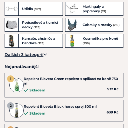
Martingaly a
Udidla
(307)
poprsníky
(67)
Podsedlové a tlumící
Čabraky a masky
(261)
dečky
(323)
Kamaše, chrániče a
Kosmetika pro koně
bandáže
(323)
(258)
Dalších 3 kategorií
Nejprodávanější
Repelent Bioveta Green repelent s aplikací na koně 750
ml
532 Kč
Skladem
Repelent Bioveta Black horse sprej 500 ml
639 Kč
Skladem