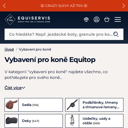
📐Pasování a doplňky k vybraným sedlům ZDARMA 🐴
SLEVA 13% na vše od Cassini!
😮 CRAZY SLEVY AŽ 70% 😮
Co hledáte? Např. jezdecké boty, granule pro koně...
Úvod
/
Vybavení pro koně
Vybavení pro koně Equitop
V kategorii "vybavení pro koně" najdete všechno, co
potřebujete pro svého koně…
Číst více
Podbřišníky, třmeny
Sedla
(156)
a třmenové řemeny
(151)
Uzdečky, uzdy a
Deky
(547)
otěže
(369)