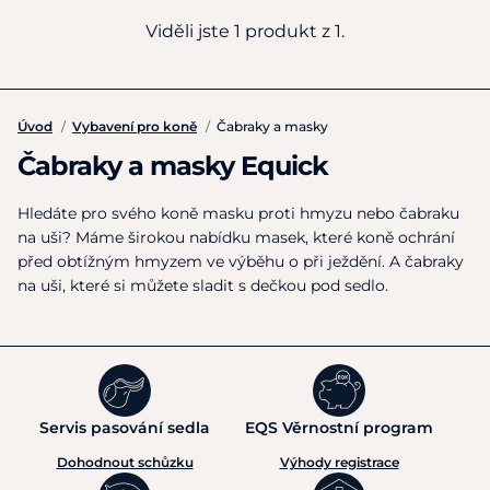
Viděli jste 1 produkt z 1.
Úvod
/
Vybavení pro koně
/
Čabraky a masky
Čabraky a masky Equick
Hledáte pro svého koně masku proti hmyzu nebo čabraku
na uši? Máme širokou nabídku masek, které koně ochrání
před obtížným hmyzem ve výběhu o při ježdění. A čabraky
na uši, které si můžete sladit s dečkou pod sedlo.
Servis pasování sedla
EQS Věrnostní program
Dohodnout schůzku
Výhody registrace