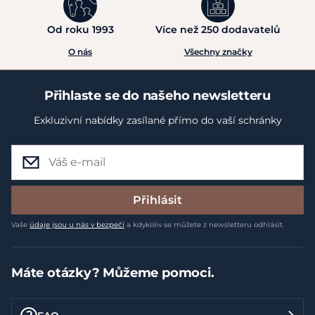
Od roku 1993
Více než 250 dodavatelů
O nás
Všechny značky
Přihlaste se do našeho newsletteru
Exkluzivní nabídky zasílané přímo do vaší schránky
Přihlásit
Vaše
údaje jsou u nás v bezpečí
a kdykoliv se můžete z newsletteru odhlásit.
Máte otázky? Můžeme pomoci.