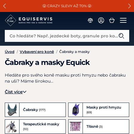
📐Pasování a doplňky k vybraným sedlům ZDARMA 🐴
SLEVA 13% na vše od Cassini!
😮 CRAZY SLEVY AŽ 70% 😮
Co hledáte? Např. jezdecké boty, granule pro koně...
Úvod
/
Vybavení pro koně
/
Čabraky a masky
Čabraky a masky Equick
Hledáte pro svého koně masku proti hmyzu nebo čabraku
na uši? Máme širokou…
Číst více
Masky proti hmyzu
Čabraky
(177)
(69)
Terapeutické masky
Třásně
(3)
(10)