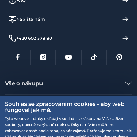
FAQ
Napište nám
+420 602 378 801
Vše o nákupu
Jak nakupovat
Souhlas se zpracováním cookies - aby web
Více informací
Nejčastější dotazy
fungoval jak má.
Doprava a platba
Obchodní podmínky
Tyto webové stránky ukládají v souladu se zákony na Vaše zařízení
soubory, obecně nazývané cookies. Díky nim Vám můžeme
Vrácení a výměna zboží
Naše prodejny
Podmínky EQS věrnostního klubu
zobrazovat obsah podle toho, co Vás zajímá. Potřebujeme k tomu ale
Reklamace
Váš souhlas. Na Vašem soukromí nám záleží, s Vašimi daty budeme