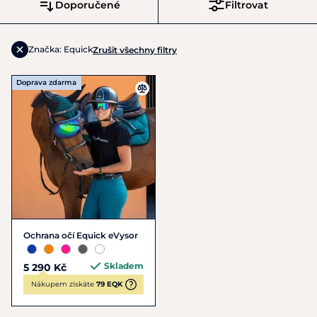
Doporučené
Filtrovat
Značka: Equick
Zrušit všechny filtry
Doprava zdarma
Ochrana očí Equick eVysor
Skladem
5 290 Kč
Nákupem získáte
79 EQK