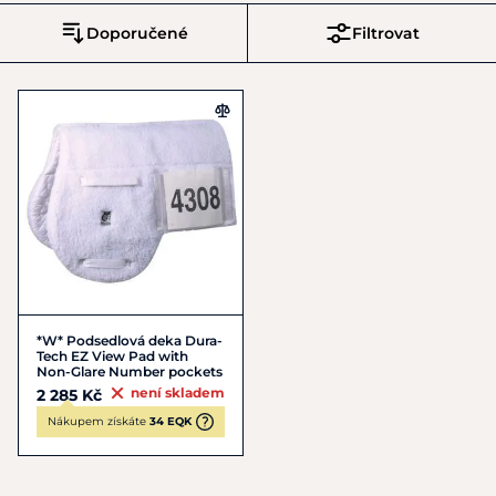
Doporučené
Filtrovat
*W* Podsedlová deka Dura-
Tech EZ View Pad with
Non-Glare Number pockets
není skladem
2 285 Kč
Nákupem získáte
34 EQK