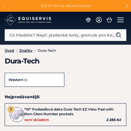
📐Pasování a doplňky k vybraným sedlům ZDARMA 🐴
SLEVA 13% na vše od Cassini!
😮 CRAZY SLEVY AŽ 70% 😮
Co hledáte? Např. jezdecké boty, granule pro koně...
Úvod
/
Značky
/
Dura-Tech
Dura-Tech
Western
(1)
Nejprodávanější
*W* Podsedlová deka Dura-Tech EZ View Pad with
Non-Glare Number pockets
není skladem
2 285 Kč