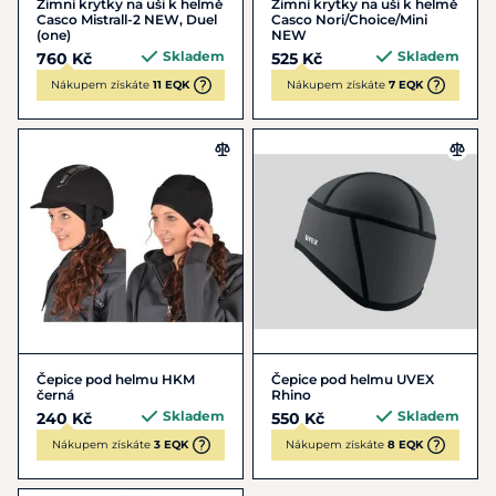
Zimní krytky na uši k helmě
Zimní krytky na uši k helmě
Casco Mistrall-2 NEW, Duel
Casco Nori/Choice/Mini
(one)
NEW
Skladem
Skladem
760 Kč
525 Kč
Nákupem získáte
11 EQK
Nákupem získáte
7 EQK
Čepice pod helmu HKM
Čepice pod helmu UVEX
černá
Rhino
Skladem
Skladem
240 Kč
550 Kč
Nákupem získáte
3 EQK
Nákupem získáte
8 EQK