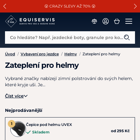
📐Pasování a doplňky k vybraným sedlům ZDARMA 🐴
SLEVA 13% na vše od Cassini!
😮 CRAZY SLEVY AŽ 70% 😮
Co hledáte? Např. jezdecké boty, granule pro koně...
Úvod
/
Vybavení pro jezdce
/
Helmy
/
Zateplení pro helmy
Zateplení pro helmy
Vybrané značky nabízejí zimní polstrování do svých helem,
které kryje uši. Je…
Číst více
Nejprodávanější
Čepice pod helmu UVEX
od 295 Kč
Skladem