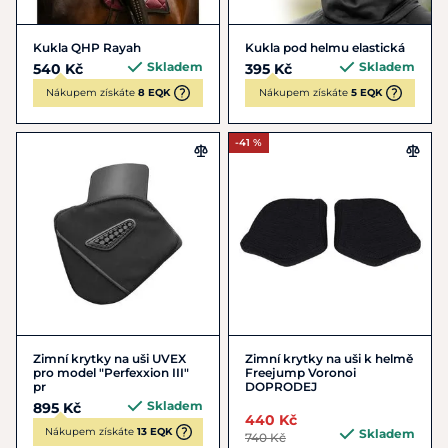
Kukla QHP Rayah
Kukla pod helmu elastická
Skladem
Skladem
540 Kč
395 Kč
Nákupem získáte
8 EQK
Nákupem získáte
5 EQK
-41 %
Zimní krytky na uši UVEX
Zimní krytky na uši k helmě
pro model "Perfexxion III"
Freejump Voronoi
pr
DOPRODEJ
Skladem
895 Kč
440 Kč
Nákupem získáte
13 EQK
Skladem
740 Kč