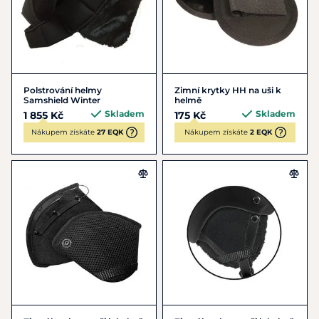
Polstrování helmy
Zimní krytky HH na uši k
Samshield Winter
helmě
Skladem
Skladem
1 855 Kč
175 Kč
Nákupem získáte
27 EQK
Nákupem získáte
2 EQK