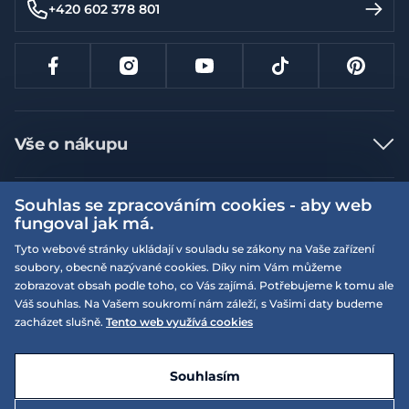
+420 602 378 801
Vše o nákupu
Jak nakupovat
Souhlas se zpracováním cookies - aby web
Více informací
Nejčastější dotazy
fungoval jak má.
Doprava a platba
Obchodní podmínky
Tyto webové stránky ukládají v souladu se zákony na Vaše zařízení
soubory, obecně nazývané cookies. Díky nim Vám můžeme
Vrácení a výměna zboží
Naše prodejny
Podmínky EQS věrnostního klubu
zobrazovat obsah podle toho, co Vás zajímá. Potřebujeme k tomu ale
Reklamace
Váš souhlas. Na Vašem soukromí nám záleží, s Vašimi daty budeme
On-line katalogy
EQS Rudná
zacházet slušně.
Tento web využívá cookies
Velikostní tabulky
09:00 - 20:00
Kariéra
Nyní otevřeno
© 2026 EQUISERVIS spol. s r.o. - založeno 1993
E-shop vytvořila a technicky zajišťuje
SIMPLIA.cz
Nabízené značky
Kontakt
Souhlasím
Dotace
EQS Praha 9 - Letňany