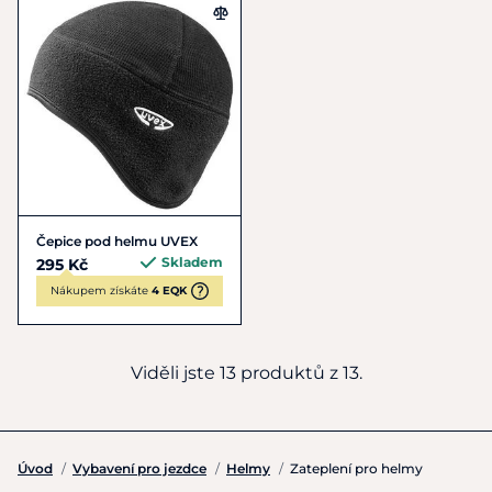
Čepice pod helmu UVEX
Skladem
295 Kč
Nákupem získáte
4 EQK
Viděli jste 13 produktů z 13.
Úvod
/
Vybavení pro jezdce
/
Helmy
/
Zateplení pro helmy