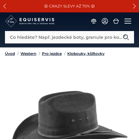
📐Pasování a doplňky k vybraným sedlům ZDARMA 🐴
SLEVA 13% na vše od Cassini!
😮 CRAZY SLEVY AŽ 70% 😮
Co hledáte? Např. jezdecké boty, granule pro koně...
Úvod
/
Western
/
Pro jezdce
/
Klobouky, kšiltovky