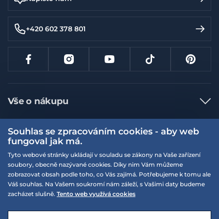
+420 602 378 801
Vše o nákupu
Jak nakupovat
Souhlas se zpracováním cookies - aby web
Více informací
Nejčastější dotazy
fungoval jak má.
Doprava a platba
Tyto webové stránky ukládají v souladu se zákony na Vaše zařízení
Obchodní podmínky
soubory, obecně nazývané cookies. Díky nim Vám můžeme
Vrácení a výměna zboží
Naše prodejny
Podmínky EQS věrnostního klubu
zobrazovat obsah podle toho, co Vás zajímá. Potřebujeme k tomu ale
Váš souhlas. Na Vašem soukromí nám záleží, s Vašimi daty budeme
Reklamace
On-line katalogy
zacházet slušně.
Tento web využívá cookies
EQS Rudná
Velikostní tabulky
Nyní zavřeno ‧ otevřeno od 09:00, Pá
Kariéra
© 2026 EQUISERVIS spol. s r.o. - založeno 1993
E-shop vytvořila a technicky zajišťuje
SIMPLIA.cz
Nabízené značky