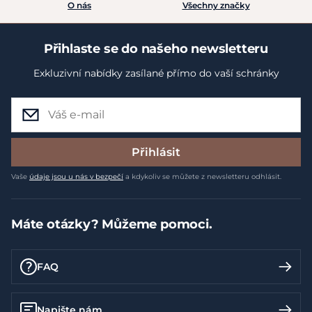
O nás
Všechny značky
Přihlaste se do našeho newsletteru
Exkluzivní nabídky zasílané přímo do vaší schránky
Přihlásit
Vaše
údaje jsou u nás v bezpečí
a kdykoliv se můžete z newsletteru odhlásit.
Máte otázky? Můžeme pomoci.
FAQ
Napište nám