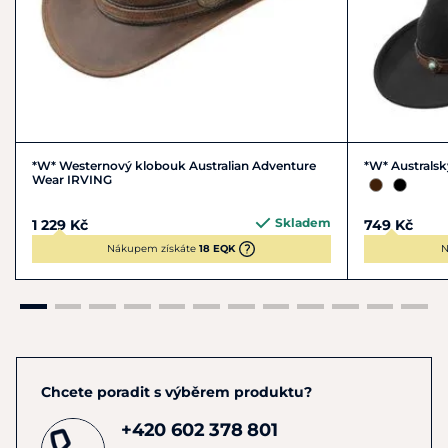
*W* Westernový klobouk Australian Adventure
*W* Australsk
Wear IRVING
Skladem
1 229 Kč
749 Kč
Nákupem získáte
18 EQK
N
Chcete poradit s výběrem produktu?
+420 602 378 801