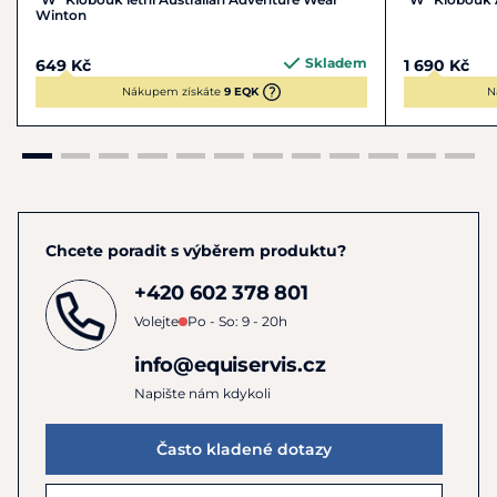
Winton
si klobouk zachoval svůj tvar.
Skladem
649 Kč
1 690 Kč
Nákupem získáte
9 EQK
N
Chcete poradit s výběrem produktu?
+420 602 378 801
Volejte
Po - So: 9 - 20h
info@equiservis.cz
Napište nám kdykoli
Často kladené dotazy