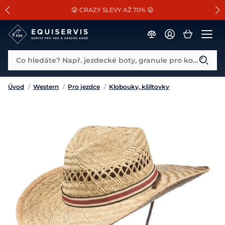
📐Pasování a doplňky k vybraným sedlům ZDARMA 🐴
SLEVA 13% na vše od Cassini!
😮 CRAZY SLEVY AŽ 70% 😮
Co hledáte? Např. jezdecké boty, granule pro koně...
Úvod
/
Western
/
Pro jezdce
/
Klobouky, kšiltovky