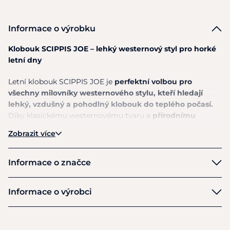
Informace o výrobku
Klobouk SCIPPIS JOE – lehký westernový styl pro horké
letní dny
Letní klobouk SCIPPIS JOE je
perfektní volbou pro
všechny milovníky westernového stylu, kteří hledají
lehký, vzdušný a pohodlný klobouk do teplého počasí.
Díky klasickému westernovému tvaru a
přírodnímu
slaměnému provedení působí stylově a zároveň nabízí
Zobrazit více
maximální komfort při každodenním nošení.
Klobouk je
vyroben z pletené slámy s výraznými
Informace o značce
ventilačními otvory, které zajišťují optimální cirkulaci
AAW
vzduchu a příjemné odvětrávání i během horkých
Informace o výrobci
letních dnů.
Nízká hmotnost a vzdušná konstrukce
z něj
dělají ideální doplněk na cestování, festivaly, pobyt v
Výrobce
přírodě nebo běžné nošení.
Australian Adventure Wear s.r.o.