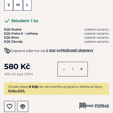
S
M
L
Skladem 1 ks
EQS Rudná
vyberte variantu
EQS Praha 9 - Letňany
vyberte variantu
EQS Brno
vyberte variantu
EQS Závody
vyberte variantu
Možnosti dopravy
Doprava zdarma od
2 500 Kč
580 Kč
-
+
479 Kč bez DPH
Chcete získat
8 EQK
do věrnostního programu Staňte se členy
Klubu EQS.
Kód:
P101946