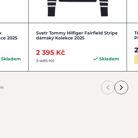
S/36
XS/34
x
Svetr Tommy Hilfiger Fairfield Stripe
T
kce 2025
dámský Kolekce 2025
P
2
2 395 Kč
Skladem
Skladem
3 485 Kč