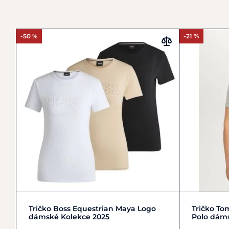
-50 %
-21 %
Zobrazit detail
Tričko Boss Equestrian Maya Logo
Tričko To
dámské Kolekce 2025
Polo dáms