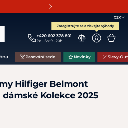
O
CZK
Zaregistrujte se a získejte výhody
+420 602 378 801
Po - So: 9 - 20h
zóna
Pasování sedel
Novinky
Slevy-Out
my Hilfiger Belmont
 dámské Kolekce 2025