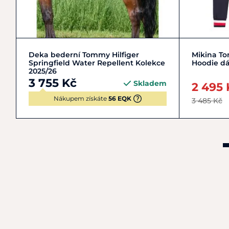
L | 140-145 cm
M | 130-135 cm
Deka bederní Tommy Hilfiger
Mikina T
Springfield Water Repellent Kolekce
Hoodie d
2025/26
3 755 Kč
Skladem
2 495 
Nákupem získáte
56 EQK
3 485 Kč