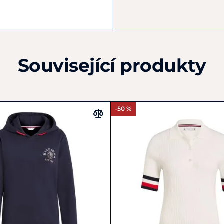
+41 58 550 01 01
media@barneyandbaxte
Související produkty
-50 %