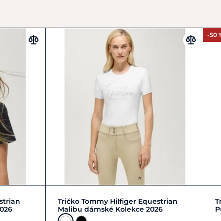
-50 
L/40
M/38
S/36
XL/42
+ 2
strian
Tričko Tommy Hilfiger Equestrian
T
2026
Malibu dámské Kolekce 2026
P