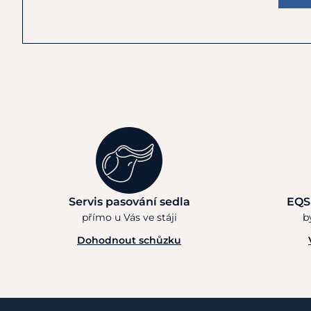
Servis pasování sedla
EQS
přímo u Vás ve stáji
b
Dohodnout schůzku