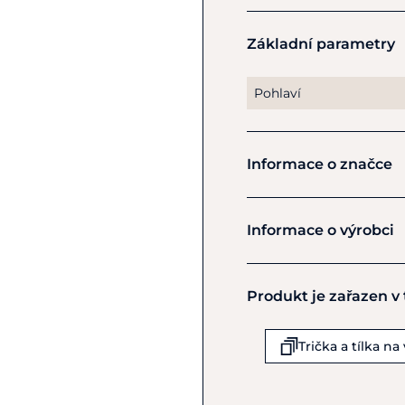
N
adčasový střih
– 
Letní must-have
–
Základní parametry
Trocha třpytu nikdy neuš
Pohlaví
Materiál
: 95 % bavlna, 5
den.
Informace o značce
Pokyny k péči
: Lze prát 
Tommy Hilf
Informace o výrobci
Výrobce
Produkt je zařazen v
Tommy Equestrian by Ba
Ltd
Bönirainstrasse 9
Trička a tílka na
Thalwil-Zurich
CH-8800
Švýcarsko