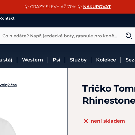
📐Pasování a doplňky k vybraným sedlům ZDARMA 🐴
SLEVA 13% na vše od Cassini!
😮 CRAZY SLEVY AŽ 70% 😮
NAKUPOVAT
CHCI SLEVU
VÍCE INF
Kontakt
Co hledáte? Např. jezdecké boty, granule pro koně...
 a stáj
Western
Psi
Služby
Kolekce
Se
 volný čas
Tričko Tom
Rhinestone
není skladem