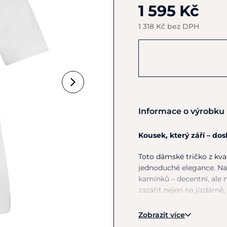
1 595 Kč
1 318 Kč bez DPH
Informace o výrobku
Kousek, který září – dos
Toto dámské tričko z kval
jednoduché elegance. Na 
kamínků – decentní, ale 
zazářit nejen na jízdárně,
Třpytivé logo z 
Zobrazit více
Kvalitní strečová 