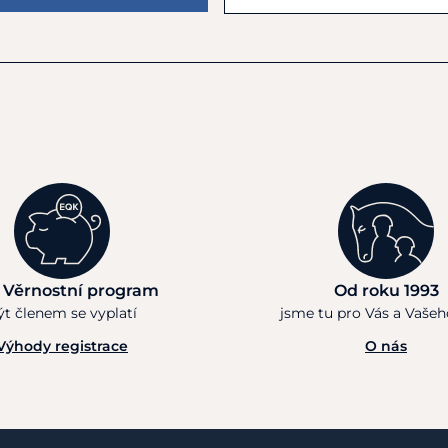
 Věrnostní program
Od roku 1993
ýt členem se vyplatí
jsme tu pro Vás a Vaše
Výhody registrace
O nás