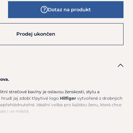
Dotaz na produkt
Prodej ukončen
lova.
itní strečové bavlny je oslavou ženskosti, stylu a
hrudi jej zdobí třpytivé logo
Hilfiger
vytvořené z drobných
nepřehlédnutelné. Ideální volba pro každou ženu, která chce
 ale i ve městě.
kamínků
– elegantní a ženský detail
bavlna
– pohodlná a dobře padnoucí