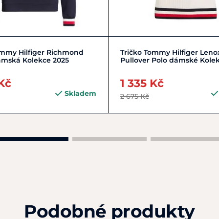
XS/34
XXS/32
Zobrazit detail
ommy Hilfiger Richmond
Tričko Tommy Hilfiger Leno
ámská Kolekce 2025
Pullover Polo dámské Kole
Kč
1 335 Kč
Skladem
2 675 Kč
Podobné produkty