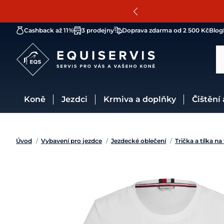
Cashback až 11%
3 prodejny
Doprava zdarma od 2 500 Kč
Blog
Koně
Jezdci
Krmiva a doplňky
Čištění
Úvod
/
Vybavení pro jezdce
/
Jezdecké oblečení
/
Trička a tílka na