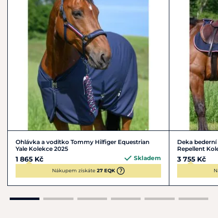
Ohlávka a vodítko Tommy Hilfiger Equestrian
Deka bederní 
Yale Kolekce 2025
Repellent Kol
Skladem
1 865 Kč
3 755 Kč
Nákupem získáte
27 EQK
N