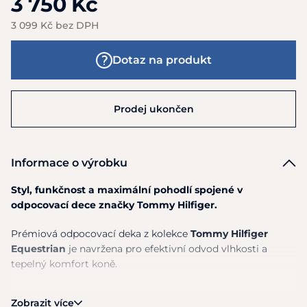
3 750 Kč
3 099 Kč bez DPH
Dotaz na produkt
Prodej ukončen
Informace o výrobku
Styl, funkčnost a maximální pohodlí spojené v
odpocovací dece značky Tommy Hilfiger.
Prémiová odpocovací deka z kolekce
Tommy Hilfiger
Equestrian
je navržena pro efektivní odvod vlhkosti a
tepelný komfort koně.
Mini waffle struktura
pro optimální regulaci teploty
Zobrazit více