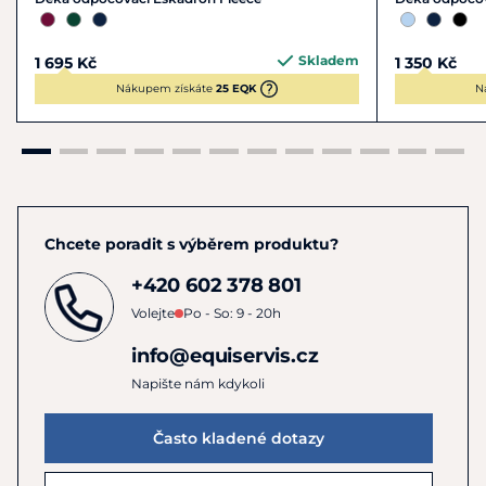
Skladem
1 695 Kč
1 350 Kč
Nákupem získáte
25 EQK
N
Chcete poradit s výběrem produktu?
+420 602 378 801
Volejte
Po - So: 9 - 20h
info@equiservis.cz
Napište nám kdykoli
Často kladené dotazy