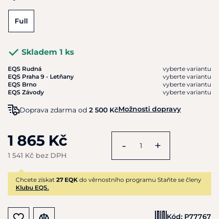
Full
Skladem 1 ks
EQS Rudná
vyberte variantu
EQS Praha 9 - Letňany
vyberte variantu
EQS Brno
vyberte variantu
EQS Závody
vyberte variantu
Možnosti dopravy
Doprava zdarma od
2 500 Kč
1 865 Kč
-
+
1 541 Kč bez DPH
Chcete získat
27 EQK
do věrnostního programu Staňte se členy
Klubu EQS.
Kód:
P77767