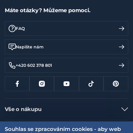
Máte otázky? Můžeme pomoci.
FAQ
Napište nám
+420 602 378 801
Vše o nákupu
Jak nakupovat
Souhlas se zpracováním cookies - aby web
Více informací
Nejčastější dotazy