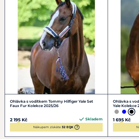
Ohlávka s vodítkem Tommy Hilfiger Yale Set
Ohlávka s vo
Faux Fur Kolekce 2025/26
Yale Kolekce 
Skladem
2 195 Kč
1 695 Kč
Nákupem získáte
32 EQK
N