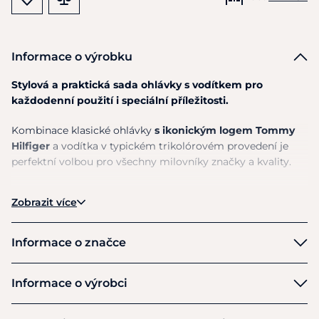
Informace o výrobku
Stylová a praktická sada ohlávky s vodítkem pro
každodenní použití i speciální příležitosti.
Kombinace klasické ohlávky
s ikonickým logem
Tommy
Hilfiger
a vodítka v typickém trikolórovém provedení je
perfektní volbou pro všechny milovníky značky a kvality.
Prémiová ohlávka
s nastavitelnými přezkami a
Zobrazit více
pevnými kovovými prvky
Trikolórové vodítko
s měkkým, ale pevným úpletem
pro pohodlné držení
Informace o značce
Odolné spony a kování
pro dlouhou životnost
Elegantní
Tommy Hilfiger Logo
a
Global Stripe
Tommy Hilfiger
Informace o výrobci
branding
Styl i funkčnost v jednom
Výrobce