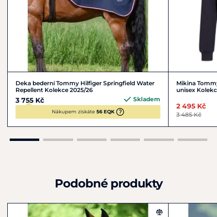
Deka bederní Tommy Hilfiger Springfield Water
Mikina Tommy
Repellent Kolekce 2025/26
unisex Kolekc
Skladem
3 755 Kč
2 495 Kč
Nákupem získáte
56 EQK
3 485 Kč
Podobné produkty