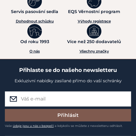
Servis pasování sedla
EQS Věrnostní program
Dohodnout schůzku
Výhody registrace
Od roku 1993
Více než 250 dodavatelů
O nás
Všechny značky
Přihlaste se do našeho newsletteru
Exkluzivní nabídky zasílané přímo do vaší schránky
Přihlásit
Vaše
údaje jsou u nás v bezpečí
a kdykoliv se můžete z newsletteru odhlásit.