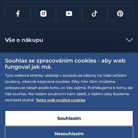
Vše o nákupu
Jak nakupovat
Souhlas se zpracováním cookies - aby web
Více informací
Nejčastější dotazy
fungoval jak má.
Doprava a platba
Obchodní podmínky
Tyto webové stránky ukládají v souladu se zákony na Vaše zařízení
soubory, obecně nazývané cookies. Díky nim Vám můžeme
Vrácení a výměna zboží
Naše prodejny
Podmínky EQS věrnostního klubu
zobrazovat obsah podle toho, co Vás zajímá. Potřebujeme k tomu ale
Reklamace
Váš souhlas. Na Vašem soukromí nám záleží, s Vašimi daty budeme
On-line katalogy
EQS Rudná
zacházet slušně.
Tento web využívá cookies
Velikostní tabulky
09:00 - 20:00
Kariéra
Nyní otevřeno
© 2026 EQUISERVIS spol. s r.o. - založeno 1993
E-shop vytvořila a technicky zajišťuje
SIMPLIA.cz
Nabízené značky
Kontakt
Souhlasím
Dotace
EQS Praha 9 - Letňany
09:00 - 20:00
Nyní otevřeno
Nesouhlasím
Zásady ochrany osobních údajů