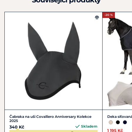
-20 %
Čabraka na uši Covalliero Anniversary Kolekce
Deka síťovaná
2025
Skladem
340 Kč
1 195 Kč