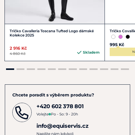
Tričko Cavalleria Toscana Tufted Logo dámské
Tričko Covall
Kolekce 2025
995 Kč
2 916 Kč
N
Skladem
4 860 Kč
Chcete poradit s výběrem produktu?
+420 602 378 801
Volejte
Po - So: 9 - 20h
info@equiservis.cz
Napište nám kdykoli