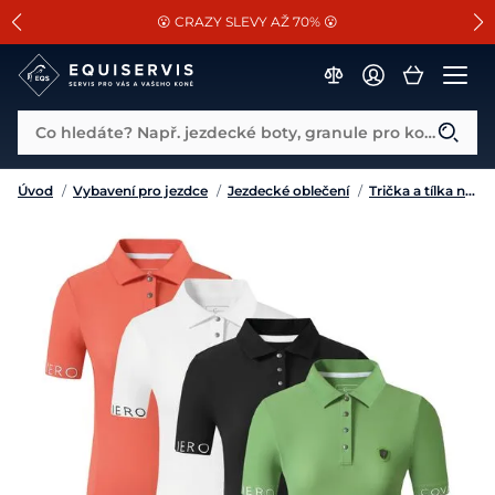
📐Pasování a doplňky k vybraným sedlům ZDARMA 🐴
SLEVA 13% na vše od Cassini!
😮 CRAZY SLEVY AŽ 70% 😮
Co hledáte? Např. jezdecké boty, granule pro koně...
Úvod
/
Vybavení pro jezdce
/
Jezdecké oblečení
/
Trička a tílka na volný čas