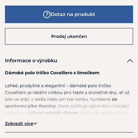
Dotaz na produkt
Prodej ukončen
Informace o výrobku
Dámské polo tričko Covalliero s límečkem
Lehké, prodyšné a elegantní – dámské polo tričko
Covalliero je ideální volbou pro teplé a slunečné dny, ať už
jste ve stáji, v sedle nebo jen tak venku. Vyrobené
ze
sportovní piké tkaniny
, která zajišťuje optimální cirkulaci
vzduchu a
účinně odvádí vlhkost
, takže vás udrží v suchu
a pohodlí i při vyšších teplotách.
Zobrazit více
Díky lehké konstrukci a sportovnímu střihu
neomezuje v