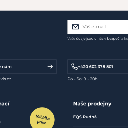
Vaše
údaje jsou u nás v bezpečí
a kd
e nám
+420 602 378 801
vis.cz
Po - So: 9 - 20h
mací
Naše prodejny
EQS Rudná
y