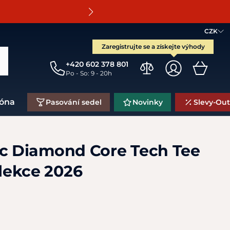
O
CZK
Zaregistrujte se a získejte výhody
+420 602 378 801
Po - So: 9 - 20h
zóna
Pasování sedel
Novinky
Slevy-Out
ec Diamond Core Tech Tee
lekce 2026