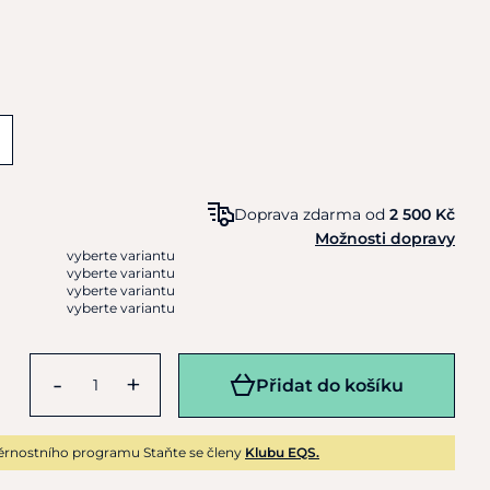
Doprava zdarma od
2 500 Kč
Možnosti dopravy
vyberte variantu
vyberte variantu
vyberte variantu
vyberte variantu
-
+
Přidat do košíku
ěrnostního programu Staňte se členy
Klubu EQS.