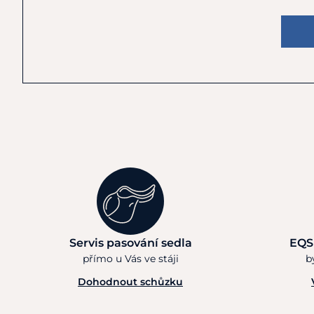
Servis pasování sedla
EQS
přímo u Vás ve stáji
b
Dohodnout schůzku