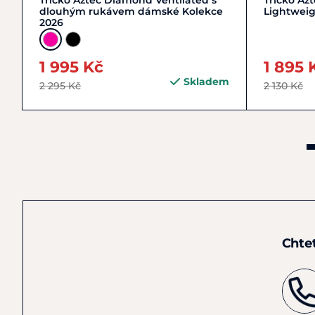
Tričko Aztec Diamond Ventilated s
Tričko A
dlouhým rukávem dámské Kolekce
Lightweig
2026
1 995 Kč
1 895 
Skladem
2 295 Kč
2 130 Kč
Chte