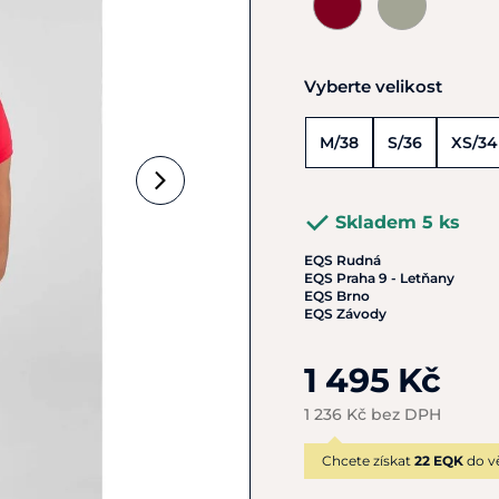
Vyberte velikost
M/38
S/36
XS/34
Skladem 5 ks
EQS Rudná
EQS Praha 9 - Letňany
EQS Brno
EQS Závody
1 495 Kč
1 236 Kč bez DPH
Chcete získat
22 EQK
do v