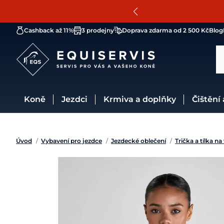
Cashback až 11%
3 prodejny
Doprava zdarma od 2 500 Kč
Blog
Koně
Jezdci
Krmiva a doplňky
Čištění
Úvod
/
Vybavení pro jezdce
/
Jezdecké oblečení
/
Trička a tílka na