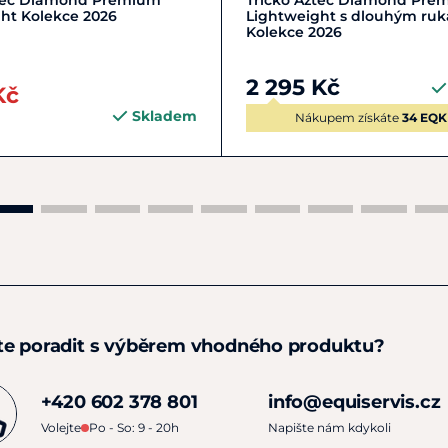
ztec Diamond Premium
Tričko Aztec Diamond Pre
ht Kolekce 2026
Lightweight s dlouhým ru
Materiál:
80 % nylon, 20 %
Kolekce 2026
rychleschnoucími vlastn
2 295 Kč
Kč
Pokyny k péči:
Perte na 3
Skladem
sušičku. Nechte volně us
Nákupem získáte
34 EQK
pouze z rubové strany na
detaily.
te poradit s výběrem vhodného produktu?
+420 602 378 801
info@equiservis.cz
Volejte
Po - So: 9 - 20h
Napište nám kdykoli