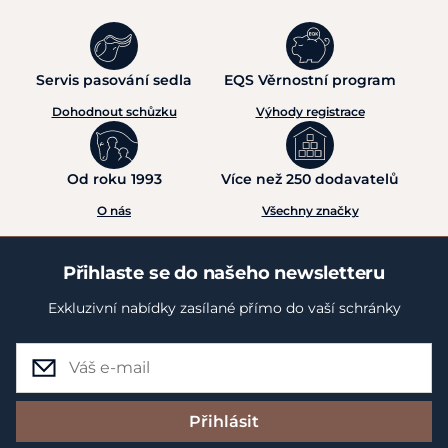
Servis pasování sedla
EQS Věrnostní program
Dohodnout schůzku
Výhody registrace
Od roku 1993
Více než 250 dodavatelů
O nás
Všechny značky
Přihlaste se do našeho newsletteru
Exkluzivní nabídky zasílané přímo do vaší schránky
Přihlásit