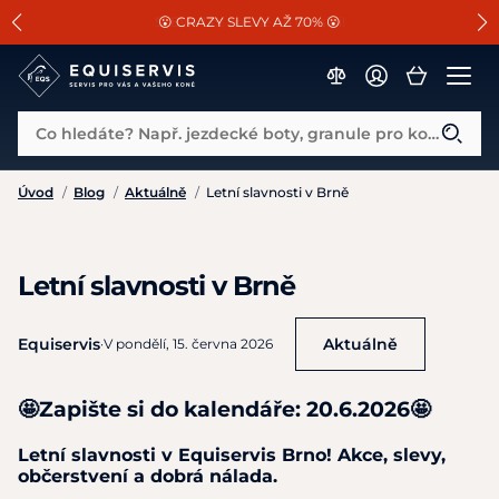
📐Pasování a doplňky k vybraným sedlům ZDARMA 🐴
SLEVA 13% na vše od Cassini!
😮 CRAZY SLEVY AŽ 70% 😮
Co hledáte? Např. jezdecké boty, granule pro koně...
Úvod
/
Blog
/
Aktuálně
/
Letní slavnosti v Brně
Letní slavnosti v Brně
Equiservis
Aktuálně
·
V pondělí, 15. června 2026
🤩Zapište si do kalendáře: 20.6.2026🤩
Letní slavnosti v Equiservis Brno! Akce, slevy,
občerstvení a dobrá nálada.