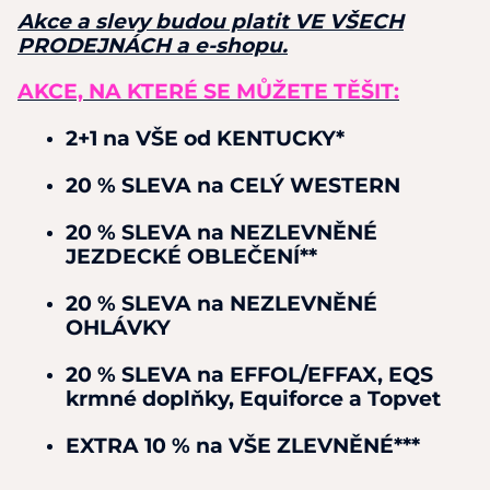
Akce a slevy budou platit VE VŠECH
PRODEJNÁCH a e-shopu.
AKCE, NA KTERÉ SE MŮŽETE TĚŠIT:
2+1 na VŠE od KENTUCKY*
20 % SLEVA na CELÝ WESTERN
20 % SLEVA na NEZLEVNĚNÉ
JEZDECKÉ OBLEČENÍ**
20 % SLEVA na NEZLEVNĚNÉ
OHLÁVKY
20 % SLEVA na EFFOL/EFFAX, EQS
krmné doplňky, Equiforce a Topvet
EXTRA 10 % na VŠE ZLEVNĚNÉ***