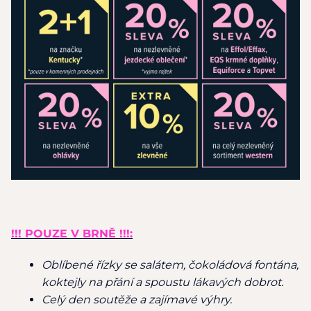
!!! POUZE V BRNĚ !!!:
Oblíbené řízky se salátem, čokoládová fontána,
koktejly na přání a spoustu lákavých dobrot.
Celý den soutěže a zajímavé výhry.