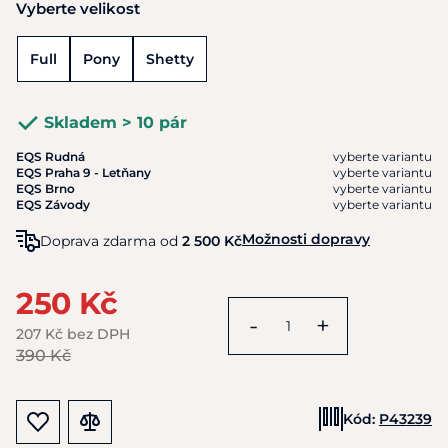
Vyberte velikost
Full
Pony
Shetty
Skladem > 10 pár
EQS Rudná
vyberte variantu
EQS Praha 9 - Letňany
vyberte variantu
EQS Brno
vyberte variantu
EQS Závody
vyberte variantu
Možnosti dopravy
Doprava zdarma od
2 500 Kč
250 Kč
-
+
207 Kč bez DPH
390 Kč
Kód:
P43239