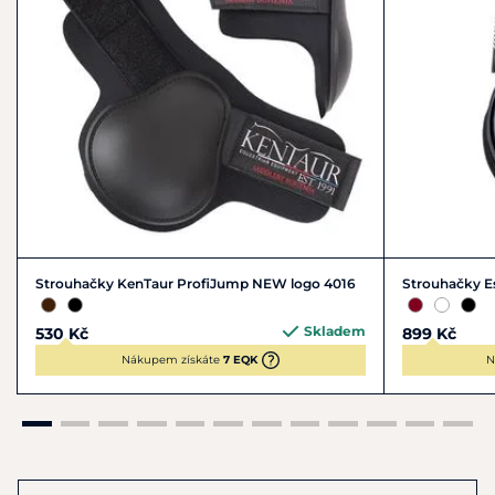
Strouhačky KenTaur ProfiJump NEW logo 4016
Strouhačky 
Skladem
530 Kč
899 Kč
Nákupem získáte
7 EQK
N