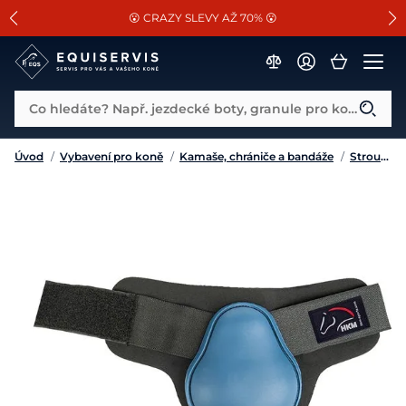
📐Pasování a doplňky k vybraným sedlům ZDARMA 🐴
SLEVA 13% na vše od Cassini!
😮 CRAZY SLEVY AŽ 70% 😮
Co hledáte? Např. jezdecké boty, granule pro koně...
Úvod
/
Vybavení pro koně
/
Kamaše, chrániče a bandáže
/
Strouhačky