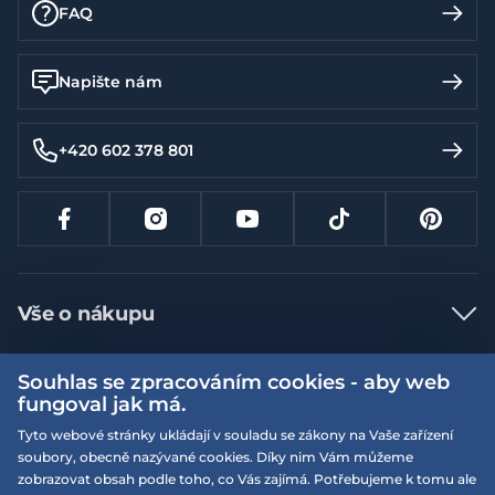
FAQ
Napište nám
+420 602 378 801
Vše o nákupu
Jak nakupovat
Souhlas se zpracováním cookies - aby web
Více informací
Nejčastější dotazy
fungoval jak má.
Doprava a platba
Tyto webové stránky ukládají v souladu se zákony na Vaše zařízení
Obchodní podmínky
soubory, obecně nazývané cookies. Díky nim Vám můžeme
Vrácení a výměna zboží
Naše prodejny
Podmínky EQS věrnostního klubu
zobrazovat obsah podle toho, co Vás zajímá. Potřebujeme k tomu ale