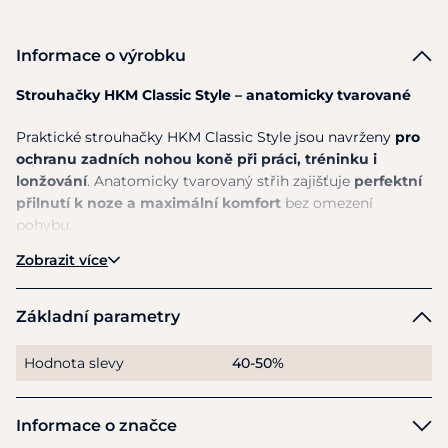
Informace o výrobku
Strouhačky HKM Classic Style – anatomicky tvarované
Praktické strouhačky HKM Classic Style jsou navrženy
pro
ochranu zadních nohou koně při práci, tréninku i
lonžování
. Anatomicky tvarovaný střih zajišťuje
perfektní
přilnutí k noze a maximální komfort
bez omezení
pohybu.
Zobrazit více
Vyrobeny jsou
z pružného a měkkého softoprenového
materiálu
, který je příjemný, dobře se přizpůsobí a zároveň
poskytuje spolehlivou ochranu. Zapínání
na suchý zip
o
Základní parametry
šířce cca 5 cm umožňuje rychlé a bezpečné upevnění.
Hodnota slevy
40-50%
Díky kombinaci
pohodlí, funkčnosti a odolnosti
jsou
ideální volbou pro každodenní použití.
Informace o značce
Hlavní výhody: