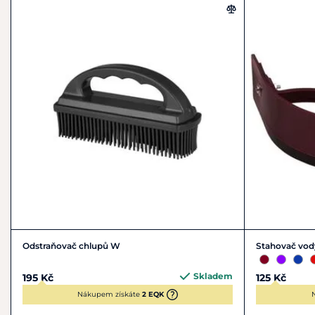
Odstraňovač chlupů W
Stahovač vod
Skladem
195 Kč
125 Kč
Nákupem získáte
2 EQK