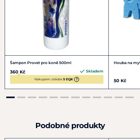
Šampon Provet pro koně 500ml
Houba na myt
Skladem
360 Kč
Nákupem získáte
5 EQK
50 Kč
Podobné produkty