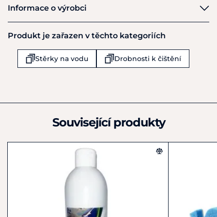
Waldhausen
Informace o výrobci
Výrobce
Produkt je zařazen v těchto kategoriích
Waldhausen GmbH & Co KG
Von Hunefeld Str 53
Stěrky na vodu
Drobnosti k čištění
Koln-Ossendorf
D-50829
Německo
+49 (0) 221-58801-0
info@waldhausen.com
Související produkty