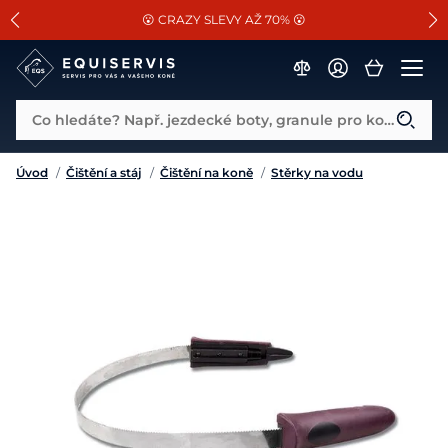
📐Pasování a doplňky k vybraným sedlům ZDARMA 🐴
SLEVA 13% na vše od Cassini!
😮 CRAZY SLEVY AŽ 70% 😮
Co hledáte? Např. jezdecké boty, granule pro koně...
Úvod
/
Čištění a stáj
/
Čištění na koně
/
Stěrky na vodu