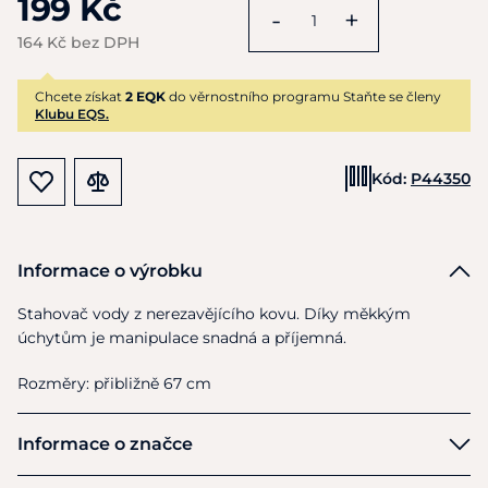
199 Kč
-
+
164 Kč bez DPH
Chcete získat
2 EQK
do věrnostního programu Staňte se členy
Klubu EQS.
Kód:
P44350
Informace o výrobku
Stahovač vody z nerezavějícího kovu. Díky měkkým
úchytům je manipulace snadná a příjemná.
Rozměry: přibližně 67 cm
Informace o značce