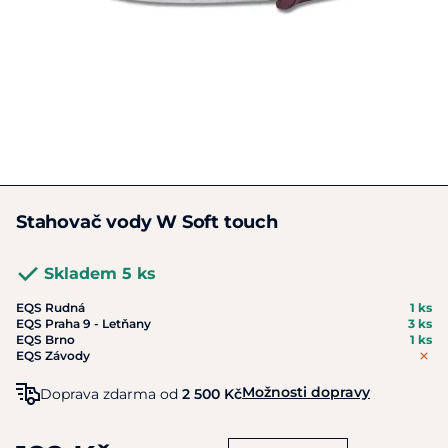
Stahovač vody W Soft touch
Skladem 5 ks
EQS Rudná
1 ks
EQS Praha 9 - Letňany
3 ks
EQS Brno
1 ks
EQS Závody
Možnosti dopravy
Doprava zdarma od
2 500 Kč