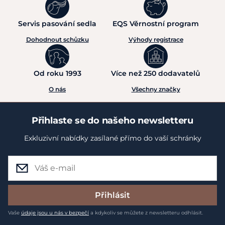
Servis pasování sedla
EQS Věrnostní program
Dohodnout schůzku
Výhody registrace
Od roku 1993
Více než 250 dodavatelů
O nás
Všechny značky
Přihlaste se do našeho newsletteru
Exkluzivní nabídky zasílané přímo do vaší schránky
Přihlásit
Vaše
údaje jsou u nás v bezpečí
a kdykoliv se můžete z newsletteru odhlásit.