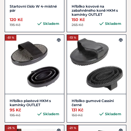
Startovní číslo W 4-místné
Hřbílko kovové na
pár
zabahněného koně HKM s
kamínky OUTLET
120 Kč
150 Kč
Skladem
Skladem
195 Kč
265 Kč
-51 %
-13 %
Hřbílko plastové HKM s
Hřbílko gumové Cassini
kamínky OUTLET
černé
95 Kč
131 Kč
Skladem
Skladem
195 Kč
150 Kč
-25 %
-21 %