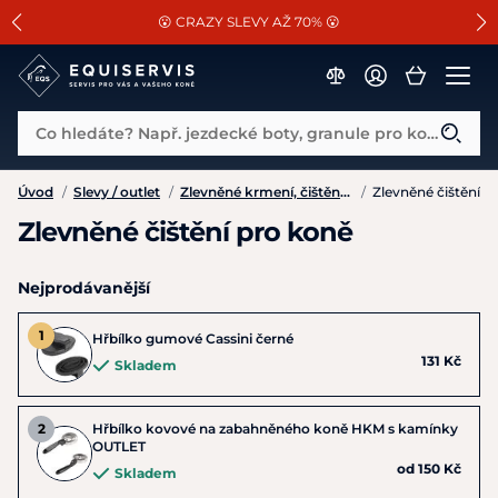
📐Pasování a doplňky k vybraným sedlům ZDARMA 🐴
SLEVA 13% na vše od Cassini!
😮 CRAZY SLEVY AŽ 70% 😮
Co hledáte? Např. jezdecké boty, granule pro koně...
Úvod
/
Slevy / outlet
/
Zlevněné krmení, čištění, stájové vybavení
/
Zlevněné čištění
Zlevněné čištění pro koně
Nejprodávanější
Hřbílko gumové Cassini černé
131 Kč
Skladem
Hřbílko kovové na zabahněného koně HKM s kamínky
OUTLET
od 150 Kč
Skladem