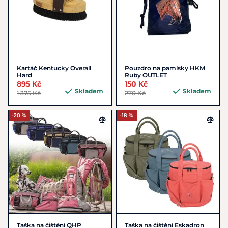
Kartáč Kentucky Overall
Pouzdro na pamlsky HKM
Hard
Ruby OUTLET
895 Kč
150 Kč
Skladem
Skladem
1 375 Kč
270 Kč
-20 %
-18 %
Taška na čištění QHP
Taška na čištění Eskadron