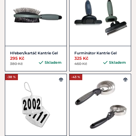
Hřeben/kartáč Kantrie Gel
Furminátor Kantrie Gel
295 Kč
325 Kč
Skladem
Skladem
380 Kč
460 Kč
-38 %
-43 %