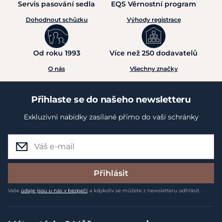
Servis pasování sedla
EQS Věrnostní program
Dohodnout schůzku
Výhody registrace
Od roku 1993
Více než 250 dodavatelů
O nás
Všechny značky
Přihlaste se do našeho newsletteru
Exkluzivní nabídky zasílané přímo do vaší schránky
Přihlásit
Vaše
údaje jsou u nás v bezpečí
a kdykoliv se můžete z newsletteru odhlásit.