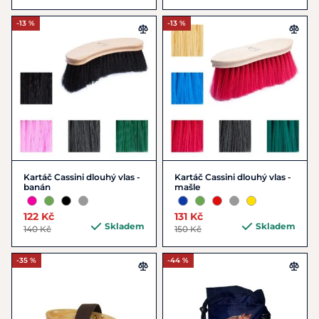
-13 %
-13 %
Kartáč Cassini dlouhý vlas -
Kartáč Cassini dlouhý vlas -
banán
mašle
122 Kč
131 Kč
Skladem
Skladem
140 Kč
150 Kč
-35 %
-44 %