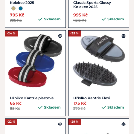
Kolekce 2025
Classic Sports Glossy
Kolekce 2025
795 Kč
995 Kč
Skladem
Skladem
995 Kč
1 215 Kč
-24 %
-35 %
Hřbílko Kantrie plastové
Hřbílko Kantrie Flexi
65 Kč
175 Kč
Skladem
Skladem
85 Kč
270 Kč
-22 %
-29 %