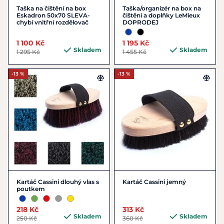
Taška na čištění na box
Taška/organizér na box na
Eskadron 50x70 SLEVA-
čištění a doplňky LeMieux
chybí vnitřní rozdělovač
DOPRODEJ
1 100 Kč
1 195 Kč
Skladem
Skladem
1 295 Kč
1 455 Kč
-13 %
-13 %
Kartáč Cassini dlouhý vlas s
Kartáč Cassini jemný
poutkem
218 Kč
313 Kč
Skladem
Skladem
250 Kč
360 Kč