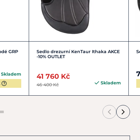
8"
17"
17,5"
hodé GRP
Sedlo drezurní KenTaur Ithaka AKCE
S
-10% OUTLET
Skladem
41 760 Kč
Skladem
K
46 400 Kč