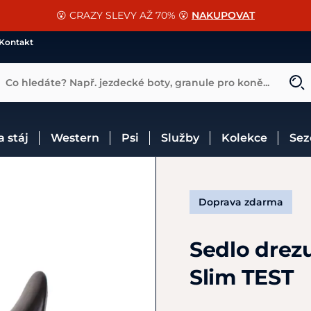
📐Pasování a doplňky k vybraným sedlům ZDARMA 🐴
SLEVA 13% na vše od Cassini!
😮 CRAZY SLEVY AŽ 70% 😮
NAKUPOVAT
CHCI SLEVU
VÍCE INF
Kontakt
Co hledáte? Např. jezdecké boty, granule pro koně...
 a stáj
Western
Psi
Služby
Kolekce
Se
Doprava zdarma
Sedlo drez
Slim TEST