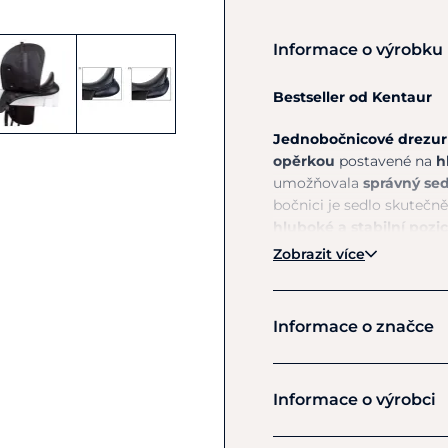
Informace o výrobku
Bestseller od Kentaur
Jednobočnicové drezur
opěrkou
postavené na
h
umožňovala
správný se
bočnici je sedlo skutečn
hluboké a stabilní pozi
sedem.
Výrazná opěrka
Zobrazit více
měkkého latexového mat
individuální potřeby.
Informace o značce
K
omfortní vlněný sendv
1) KK provedení – polštář
zvyšuje pocit hlubokého 
KenTaur
Informace o výrobci
2) MK provedení – polštář
vhodné pro koně s kratš
Výrobce