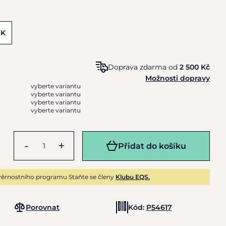
MK
Doprava zdarma od
2 500 Kč
Možnosti dopravy
vyberte variantu
vyberte variantu
vyberte variantu
vyberte variantu
-
+
Přidat do košíku
ěrnostního programu Staňte se členy
Klubu EQS.
Porovnat
Kód:
P54617