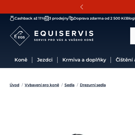
Cashback až 11%
3 prodejny
Doprava zdarma od 2 500 Kč
Blog
Koně
Jezdci
Krmiva a doplňky
Čištění
Úvod
/
Vybavení pro koně
/
Sedla
/
Drezurní sedla