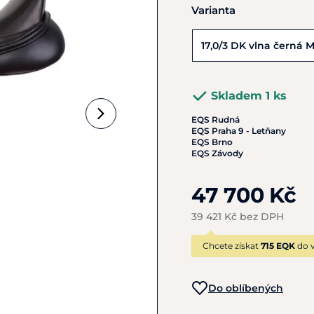
Varianta
17,0/3 DK vlna černá 
Skladem 1 ks
EQS Rudná
EQS Praha 9 - Letňany
EQS Brno
EQS Závody
47 700 Kč
39 421 Kč bez DPH
Chcete získat
715 EQK
do v
Do oblíbených