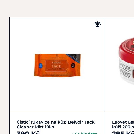
Do košíku
Čistící rukavice na kůži Belvoir Tack
Leovet Le
Cleaner Mitt 10ks
kůži 200 
390 Kč
295 K