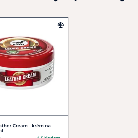
Do košíku
ather Cream - krém na
ml
č