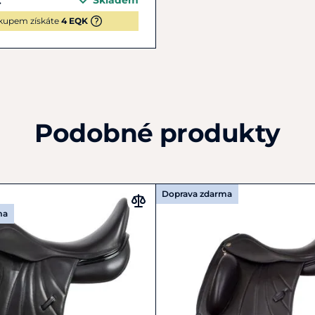
Skladem
kupem získáte
4 EQK
Podobné produkty
Doprava zdarma
ma