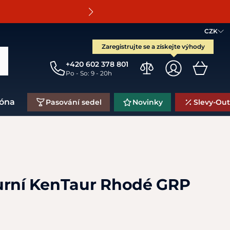
O
CZK
Zaregistrujte se a získejte výhody
+420 602 378 801
Po - So: 9 - 20h
zóna
Pasování sedel
Novinky
Slevy-Out
urní KenTaur Rhodé GRP