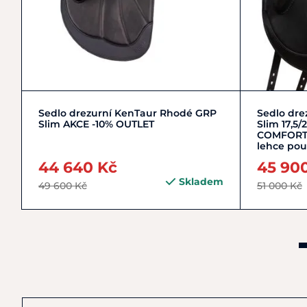
16,5"
17"
Sedlo drezurní KenTaur Rhodé GRP
Sedlo dr
Slim AKCE -10% OUTLET
Slim 17,5
COMFORT 
lehce pou
44 640 Kč
45 90
Skladem
49 600 Kč
51 000 Kč