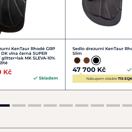
Do košíku
16,5"
17"
17,5"
1
ezurní KenTaur Rhodé GRP
Sedlo drezurní KenTaur R
/2 DK vlna černá SUPER
Slim
glitter+lak MK SLEVA-10%
žité
47 700 Kč
0 Kč
Skladem
Nákupem získáte
715 EQ