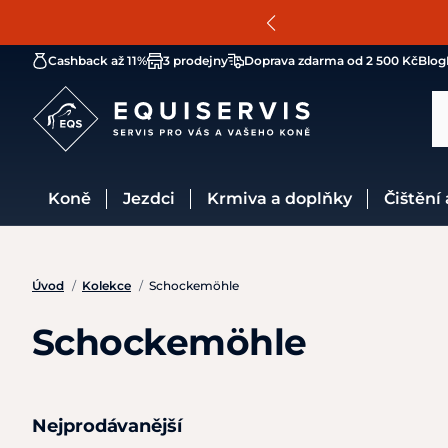
Cashback až 11%
3 prodejny
Doprava zdarma od 2 500 Kč
Blog
Koně
Jezdci
Krmiva a doplňky
Čištění
Úvod
/
Kolekce
/
Schockemöhle
Schockemöhle
Nejprodávanější