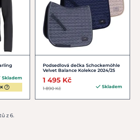
XS/34
Zobrazit detail
rling
Podsedlová dečka Schockemöhle
Velvet Balance Kolekce 2024/25
Skladem
1 495 Kč
Skladem
QK
1 890 Kč
ů z 6.