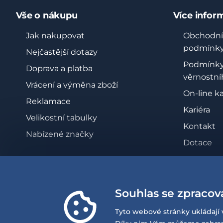
Vše o nákupu
Více infor
Jak nakupovat
Obchodní
podmínk
Nejčastější dotazy
Podmínk
Doprava a platba
věrnostní
Vrácení a výměna zboží
On-line k
Reklamace
Kariéra
Velikostní tabulky
Kontakt
Nabízené značky
Dotace
Zásady oc
osobních 
Whistleb
Souhlas se zpracov
Prohlášen
Tyto webové stránky ukládají 
přístupno