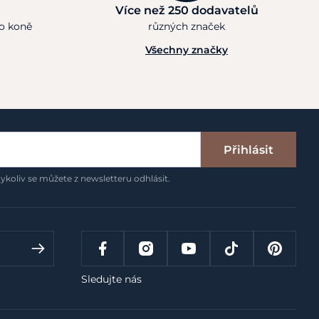
Více než 250 dodavatelů
ho koně
různých značek
Všechny značky
Přihlásit
ykoliv se můžete z newsletteru odhlásit.
Sledujte nás