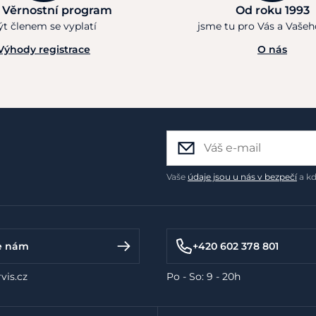
 Věrnostní program
Od roku 1993
ýt členem se vyplatí
jsme tu pro Vás a Vaše
Výhody registrace
O nás
Vaše
údaje jsou u nás v bezpečí
a kd
e nám
+420 602 378 801
vis.cz
Po - So: 9 - 20h