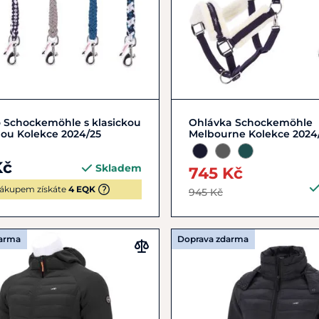
Zobrazit detail
Zobrazit detail
o Schockemöhle s klasickou
Ohlávka Schockemöhle
nou Kolekce 2024/25
Melbourne Kolekce 2024
Kč
Skladem
745 Kč
ákupem získáte
4 EQK
945 Kč
darma
Doprava zdarma