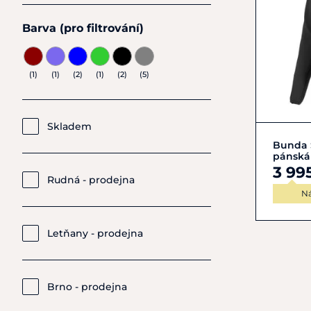
Barva (pro filtrování)
(1)
(1)
(2)
(1)
(2)
(5)
Skladem
L/50
Bunda 
pánská
3 99
Rudná - prodejna
N
Letňany - prodejna
Brno - prodejna