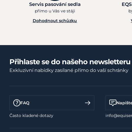
Servis pasování sedla
EQS
přímo u Vás ve stáji
b
Dohodnout schůzku
Přihlaste se do našeho newsletteru
Exkluzivní nabídky zasílané přímo do vaší schránky
FAQ
Napišt
Často kladené dotazy
info@equiser