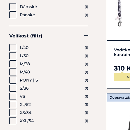
Dámské
(1)
Pánské
(1)
Velikost (filtr)
L/40
(1)
Vodítk
karabi
L/50
(1)
M/38
(1)
310 
M/48
(1)
N
PONY | S
(1)
S/36
(1)
VS
(1)
Doprava z
XL/52
(1)
XS/34
(1)
XXL/54
(1)