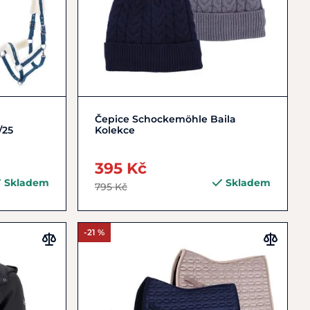
Zobrazit detail
Čepice Schockemöhle Baila
/25
Kolekce
395 Kč
Skladem
Skladem
795 Kč
-21 %