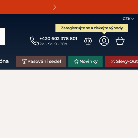
O
CZK
Zaregistrujte se a získejte výhody
+420 602 378 801
Po - So: 9 - 20h
zóna
Pasování sedel
Novinky
Slevy-Out