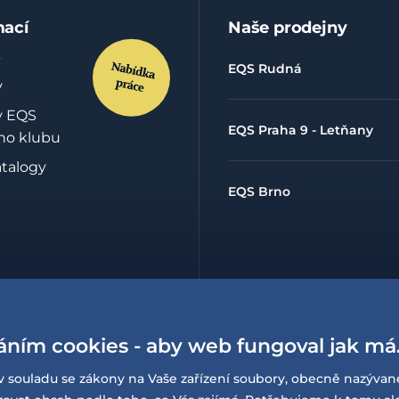
mací
Naše prodejny
EQS Rudná
y
y EQS
EQS Praha 9 - Letňany
ho klubu
atalogy
EQS Brno
hrany
údajů
lowing
áním cookies - aby web fungoval jak má
í o
v souladu se zákony na Vaše zařízení soubory, obecně nazývan
sti