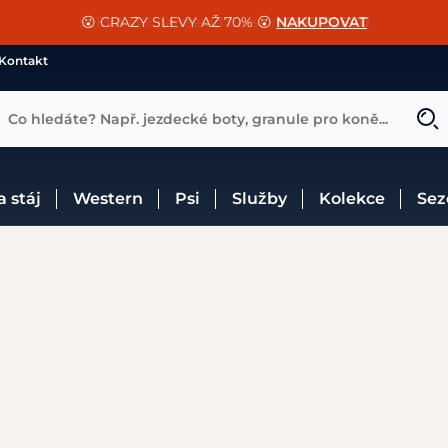
📐Pasování a doplňky k vybraným sedlům ZDARMA 🐴
SLEVA 13% na vše od Cassini!
😮 CRAZY SLEVY AŽ 70% 😮
NAKUPOVAT
CHCI SLEVU
VÍCE INF
Kontakt
Co hledáte? Např. jezdecké boty, granule pro koně...
 a stáj
Western
Psi
Služby
Kolekce
Se