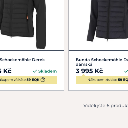
M/48
XL/52
XXL/54
L/40
M/38
S/36
Schockemöhle Derek
Bunda Schockemöhle Da
dámská
5 Kč
3 995 Kč
Skladem
ákupem získáte
59 EQK
Nákupem získáte
59 E
Viděli jste 6 produkt