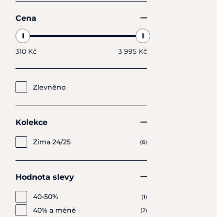
Cena
310 Kč
3 995 Kč
Zlevněno
Kolekce
Zima 24/25
(6)
Hodnota slevy
40-50%
(1)
40% a méně
(2)