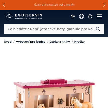
📐Pasování a doplňky k vybraným sedlům ZDARMA 🐴
SLEVA 13% na vše od Cassini!
😮 CRAZY SLEVY AŽ 70% 😮
Co hledáte? Např. jezdecké boty, granule pro koně...
Úvod
/
Vybavení pro jezdce
/
Dárky a knihy
/
Hračky