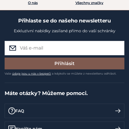
O nás
Všechny značky
Přihlaste se do našeho newsletteru
Exkluzivní nabídky zasílané přímo do vaší schránky
Přihlásit
Vaše
údaje jsou u nás v bezpečí
a kdykoliv se můžete z newsletteru odhlásit.
Máte otázky? Můžeme pomoci.
FAQ
Napište nám