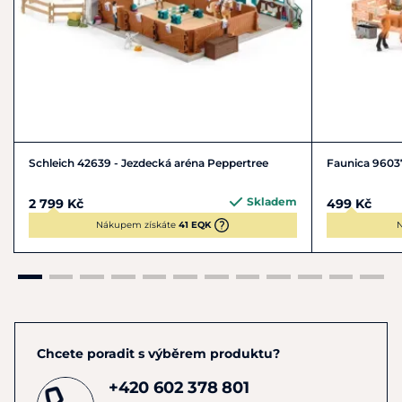
Schleich 42639 - Jezdecká aréna Peppertree
Faunica 96037
Skladem
2 799 Kč
499 Kč
Nákupem získáte
41 EQK
N
Chcete poradit s výběrem produktu?
+420 602 378 801