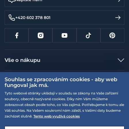
+420 602 378 801
Vše o nákupu
Jak nakupovat
Souhlas se zpracováním cookies - aby web
Více informací
Nejčastější dotazy
fungoval jak má.
Doprava a platba
Obchodní podmínky
Tyto webové stránky ukládají v souladu se zákony na Vaše zařízení
soubory, obecně nazývané cookies. Díky nim Vám můžeme
Vrácení a výměna zboží
Naše prodejny
Podmínky EQS věrnostního klubu
zobrazovat obsah podle toho, co Vás zajímá. Potřebujeme k tomu ale
Reklamace
Váš souhlas. Na Vašem soukromí nám záleží, s Vašimi daty budeme
On-line katalogy
EQS Rudná
zacházet slušně.
Tento web využívá cookies
Velikostní tabulky
Nyní zavřeno ‧ otevřeno od 09:00, Po
Kariéra
© 2026 EQUISERVIS spol. s r.o. - založeno 1993
E-shop vytvořila a technicky zajišťuje
SIMPLIA.cz
Nabízené značky