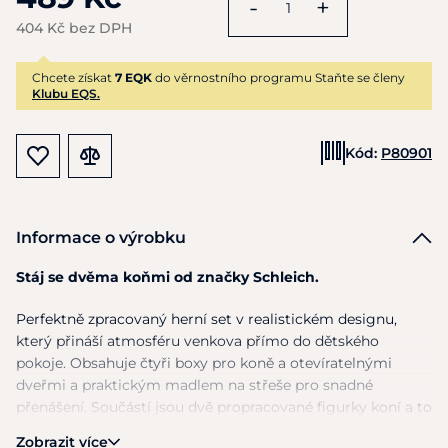
-
+
404 Kč bez DPH
Chcete získat
7 EQK
do věrnostního programu Staňte se členy
Klubu EQS.
Kód:
P80901
Informace o výrobku
Stáj se dvěma koňmi od značky Schleich.
Perfektně zpracovaný herní set v realistickém designu,
který přináší atmosféru venkova přímo do dětského
pokoje. Obsahuje čtyři boxy pro koně a otevíratelnými
dveřmi a praktickým madlem na střeše pro snadné
přenášení. Součástí jsou dvě propracované figurky koní a to
dospělý kůň a hříbě. Kvalitní materiál zajišťuje bezpečnost
Zobrazit více