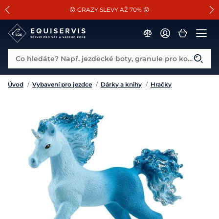
📐Pasování a doplňky k vybraným sedlům ZDARMA 🐴
SLEVA 13% na vše od Cassini!
😮 CRAZY SLEVY AŽ 70% 😮
Co hledáte? Např. jezdecké boty, granule pro koně...
Úvod
/
Vybavení pro jezdce
/
Dárky a knihy
/
Hračky