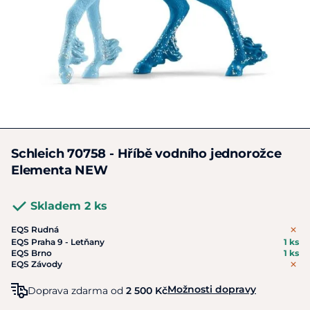
Schleich 70758 - Hříbě vodního jednorožce
Elementa NEW
Skladem 2 ks
EQS Rudná
EQS Praha 9 - Letňany
1 ks
EQS Brno
1 ks
EQS Závody
Možnosti dopravy
Doprava zdarma od
2 500 Kč