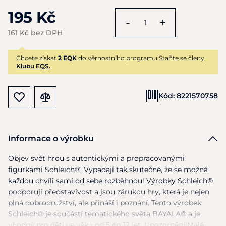
195 Kč
-
+
161 Kč bez DPH
Chcete získat
2 EQK
do věrnostního programu Staňte se členy
Klubu EQS.
Kód:
8221570758
Informace o výrobku
Objev svět hrou
s
autentickými
a
propracovanými
figurkami Schleich®. Vypadají tak skutečně,
že
se možná
každou chvíli sami
od
sebe rozběhnou! Výrobky Schleich®
podporují představivost
a
jsou zárukou hry, která
je
nejen
plná dobrodružství, ale přináší
i
poznání. Tento výrobek
Schleich®
je
součástí tematického světa BAYALA®
a
je
vhodný pro děti
ve
věku
od
5
do
12 let. Upozornění!Malé