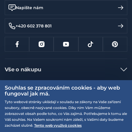
Napište nám
+420 602 378 801
Vše o nákupu
Jak nakupovat
Souhlas se zpracováním cookies - aby web
Více informací
Nejčastější dotazy
fungoval jak má.
Doprava a platba
Tyto webové stránky ukládají v souladu se zákony na Vaše zařízení
Obchodní podmínky
soubory, obecně nazývané cookies. Díky nim Vám můžeme
Vrácení a výměna zboží
Naše prodejny
Podmínky EQS věrnostního klubu
zobrazovat obsah podle toho, co Vás zajímá. Potřebujeme k tomu ale
Váš souhlas. Na Vašem soukromí nám záleží, s Vašimi daty budeme
Reklamace
On-line katalogy
zacházet slušně.
Tento web využívá cookies
EQS Rudná
Velikostní tabulky
Nyní zavřeno ‧ otevřeno od 09:00, Po