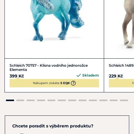
Schleich 70757 - Klisna vodního jednorožce
Schleich 1489
Elementa
Skladem
399 Kč
229 Kč
Nákupem získáte
5 EQK
N
Chcete poradit s výběrem produktu?