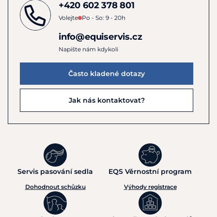
+420 602 378 801
Volejte
Po - So: 9 - 20h
info@equiservis.cz
Napište nám kdykoli
Často kladené dotazy
Jak nás kontaktovat?
Servis pasování sedla
EQS Věrnostní program
Dohodnout schůzku
Výhody registrace