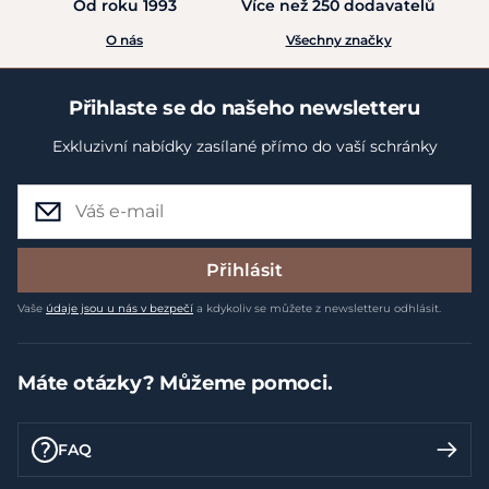
Od roku 1993
Více než 250 dodavatelů
O nás
Všechny značky
Přihlaste se do našeho newsletteru
Exkluzivní nabídky zasílané přímo do vaší schránky
Přihlásit
Vaše
údaje jsou u nás v bezpečí
a kdykoliv se můžete z newsletteru odhlásit.
Máte otázky? Můžeme pomoci.
FAQ