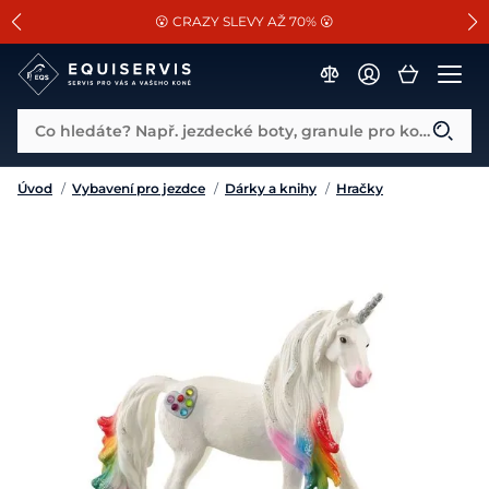
📐Pasování a doplňky k vybraným sedlům ZDARMA 🐴
SLEVA 13% na vše od Cassini!
😮 CRAZY SLEVY AŽ 70% 😮
Co hledáte? Např. jezdecké boty, granule pro koně...
Úvod
/
Vybavení pro jezdce
/
Dárky a knihy
/
Hračky