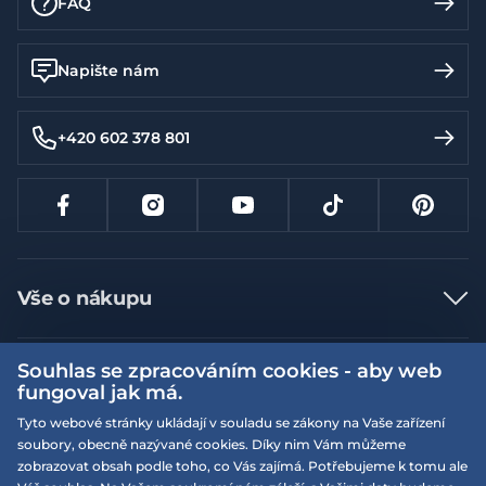
FAQ
Napište nám
+420 602 378 801
Vše o nákupu
Jak nakupovat
Souhlas se zpracováním cookies - aby web
Více informací
Nejčastější dotazy
fungoval jak má.
Doprava a platba
Obchodní podmínky
Tyto webové stránky ukládají v souladu se zákony na Vaše zařízení
soubory, obecně nazývané cookies. Díky nim Vám můžeme
Vrácení a výměna zboží
Naše prodejny
Podmínky EQS věrnostního klubu
zobrazovat obsah podle toho, co Vás zajímá. Potřebujeme k tomu ale
Reklamace