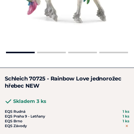
Schleich 70725 - Rainbow Love jednorožec
hřebec NEW
Skladem 3 ks
EQS Rudná
1 ks
EQS Praha 9 - Letňany
1 ks
EQS Brno
1 ks
EQS Závody