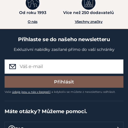
Od roku 1993
Více než 250 dodavatelů
O nás
Všechny značky
Přihlaste se do našeho newsletteru
Exkluzivní nabídky zasílané přímo do vaší schránky
Přihlásit
Vaše
údaje jsou u nás v bezpečí
a kdykoliv se můžete z newsletteru odhlásit.
Máte otázky? Můžeme pomoci.