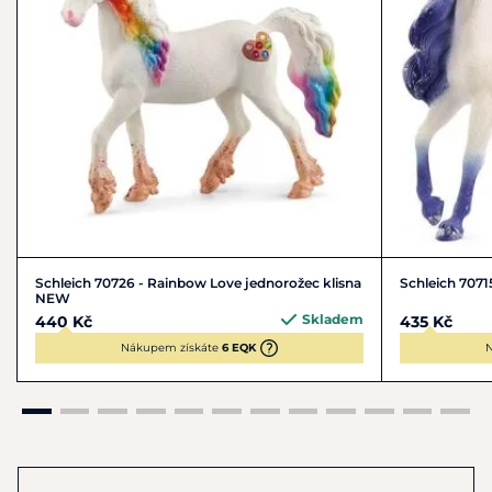
Schleich 70726 - Rainbow Love jednorožec klisna
Schleich 7071
NEW
Skladem
440 Kč
435 Kč
Nákupem získáte
6 EQK
N