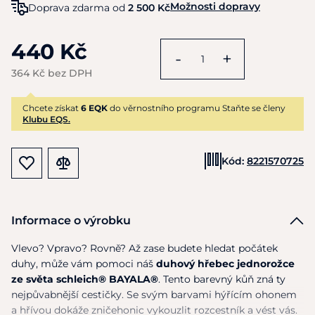
Možnosti dopravy
Doprava zdarma od
2 500 Kč
440 Kč
-
+
364 Kč bez DPH
Chcete získat
6 EQK
do věrnostního programu Staňte se členy
Klubu EQS.
Kód:
8221570725
Informace o výrobku
Vlevo? Vpravo? Rovně? Až zase budete hledat počátek
duhy, může vám pomoci náš
duhový hřebec jednorožce
ze světa schleich® BAYALA®
. Tento barevný kůň zná ty
nejpůvabnější cestičky. Se svým barvami hýřícím ohonem
a hřívou dokáže zničehonic vykouzlit rozcestník a vést vás.