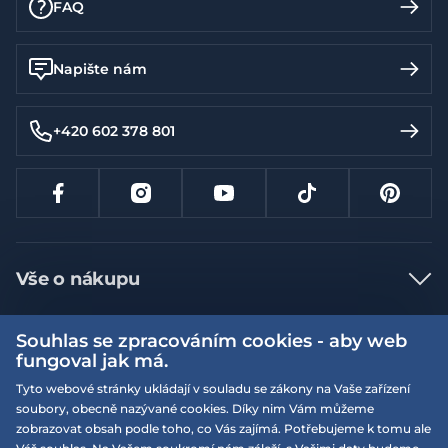
FAQ
Napište nám
+420 602 378 801
Vše o nákupu
Jak nakupovat
Souhlas se zpracováním cookies - aby web
Více informací
Nejčastější dotazy
fungoval jak má.
Doprava a platba
Tyto webové stránky ukládají v souladu se zákony na Vaše zařízení
Obchodní podmínky
soubory, obecně nazývané cookies. Díky nim Vám můžeme
Vrácení a výměna zboží
Naše prodejny
Podmínky EQS věrnostního klubu
zobrazovat obsah podle toho, co Vás zajímá. Potřebujeme k tomu ale