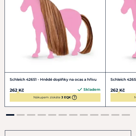
Schleich 42651 - Hnědé doplňky na ocas a hřívu
Schleich 4265
Skladem
262 Kč
262 Kč
Nákupem získáte
3 EQK
N