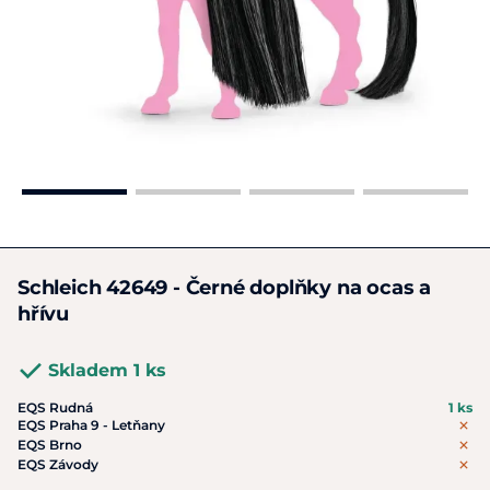
Schleich 42649 - Černé doplňky na ocas a
hřívu
Skladem 1 ks
EQS Rudná
1 ks
EQS Praha 9 - Letňany
EQS Brno
EQS Závody