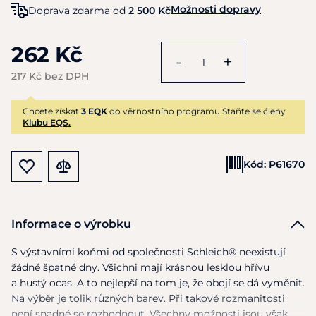
Možnosti dopravy
Doprava zdarma od
2 500 Kč
262 Kč
-
+
217 Kč bez DPH
Chcete získat
3 EQK
do věrnostního programu Staňte se členy
Klubu EQS.
Kód:
P61670
Informace o výrobku
S výstavními koňmi od společnosti Schleich® neexistují
žádné špatné dny. Všichni mají krásnou lesklou hřívu
a hustý ocas. A to nejlepší na tom je, že obojí se dá vyměnit.
Na výběr je tolik různých barev. Při takové rozmanitosti
není snadné se rozhodnout. Všechny možnosti jsou však