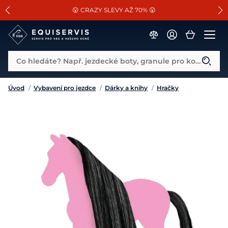
📐Pasování a doplňky k vybraným sedlům ZDARMA 🐴
SLEVA 13% na vše od Cassini!
😮 CRAZY SLEVY AŽ 70% 😮
Co hledáte? Např. jezdecké boty, granule pro koně...
Úvod
/
Vybavení pro jezdce
/
Dárky a knihy
/
Hračky