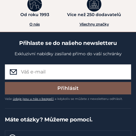
Od roku 1993
Více než 250 dodavatelů
O nás
Všechny značky
Přihlaste se do našeho newsletteru
Exkluzivní nabídky zasílané přímo do vaší schránky
Přihlásit
Vaše
údaje jsou u nás v bezpečí
a kdykoliv se můžete z newsletteru odhlásit.
Máte otázky? Můžeme pomoci.