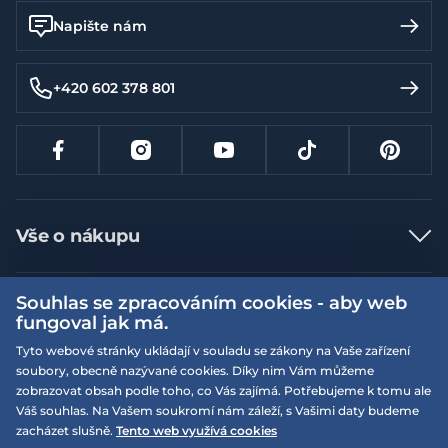
Napište nám
+420 602 378 801
Vše o nákupu
Jak nakupovat
Souhlas se zpracováním cookies - aby web
Více informací
Nejčastější dotazy
fungoval jak má.
Doprava a platba
Obchodní podmínky
Tyto webové stránky ukládají v souladu se zákony na Vaše zařízení
soubory, obecně nazývané cookies. Díky nim Vám můžeme
Vrácení a výměna zboží
Naše prodejny
Podmínky EQS věrnostního klubu
zobrazovat obsah podle toho, co Vás zajímá. Potřebujeme k tomu ale
Reklamace
Váš souhlas. Na Vašem soukromí nám záleží, s Vašimi daty budeme
On-line katalogy
EQS Rudná
zacházet slušně.
Tento web využívá cookies
Velikostní tabulky
09:00 - 20:00
Nyní otevřeno