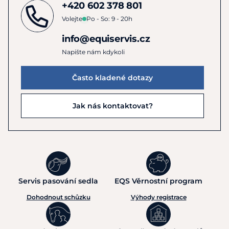
+420 602 378 801
Volejte
Po - So: 9 - 20h
info@equiservis.cz
Napište nám kdykoli
Často kladené dotazy
Jak nás kontaktovat?
Servis pasování sedla
EQS Věrnostní program
Dohodnout schůzku
Výhody registrace