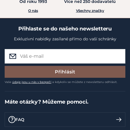
Od roku 1993
Více než 250 dodavatelů
O nás
Všechny značky
Přihlaste se do našeho newsletteru
Exkluzivní nabídky zasílané přímo do vaší schránky
Přihlásit
Vaše
údaje jsou u nás v bezpečí
a kdykoliv se můžete z newsletteru odhlásit.
Máte otázky? Můžeme pomoci.
FAQ