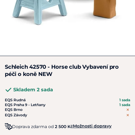
Schleich 42570 - Horse club Vybavení pro
péči o koně NEW
Skladem 2 sada
EQS Rudná
1 sada
EQS Praha 9 - Letňany
1 sada
EQS Brno
EQS Závody
Možnosti dopravy
Doprava zdarma od
2 500 Kč