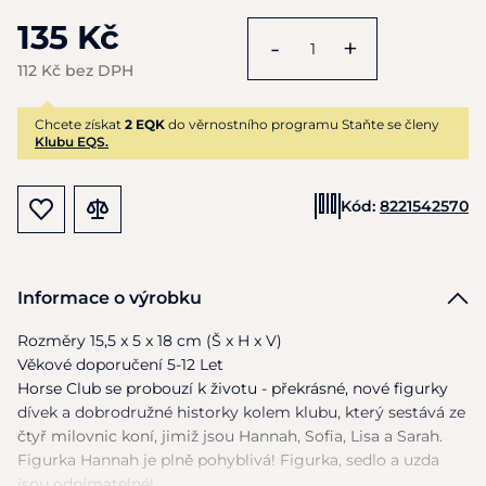
135 Kč
-
+
112 Kč bez DPH
Chcete získat
2 EQK
do věrnostního programu Staňte se členy
Klubu EQS.
Kód:
8221542570
Informace o výrobku
Rozměry 15,5
x
5
x
18
cm
(Š
x
H
x
V)
Věkové doporučení 5-12 Let
Horse Club
se
probouzí
k
životu - překrásné, nové figurky
dívek
a
dobrodružné historky kolem klubu, který sestává
ze
čtyř milovnic koní, jimiž jsou Hannah, Sofia, Lisa
a
Sarah.
Figurka Hannah
je
plně pohyblivá! Figurka, sedlo
a
uzda
jsou odnímatelné!