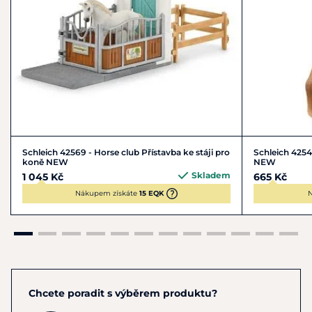
Schleich 42569 - Horse club Přístavba ke stáji pro
Schleich 4254
koně NEW
NEW
Skladem
1 045 Kč
665 Kč
Nákupem získáte
15 EQK
N
Chcete poradit s výběrem produktu?