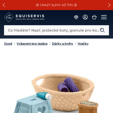
📐Pasování a doplňky k vybraným sedlům ZDARMA 🐴
SLEVA 13% na vše od Cassini!
😮 CRAZY SLEVY AŽ 70% 😮
Co hledáte? Např. jezdecké boty, granule pro koně...
Úvod
/
Vybavení pro jezdce
/
Dárky a knihy
/
Hračky