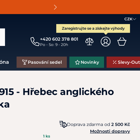
O
CZK
Zaregistrujte se a získejte výhody
+420 602 378 801
Po - So: 9 - 20h
zóna
Pasování sedel
Novinky
Slevy-Out
915 - Hřebec anglického
ka
Doprava zdarma od
2 500 Kč
Možnosti dopravy
1 ks