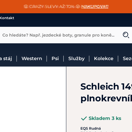
📐Pasování a doplňky k vybraným sedlům ZDARMA 🐴
SLEVA 13% na vše od Cassini!
😮 CRAZY SLEVY AŽ 70% 😮
NAKUPOVAT
CHCI SLEVU
VÍCE INF
Kontakt
Co hledáte? Např. jezdecké boty, granule pro koně...
 a stáj
Western
Psi
Služby
Kolekce
Se
Schleich 14
plnokrevní
Skladem 3 ks
EQS Rudná