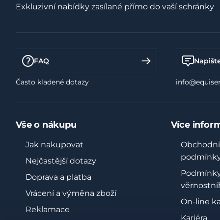
Exkluzivní nabídky zasílané přímo do vaší schránky
FAQ
Napišt
Často kladené dotazy
info@equiser
Vše o nákupu
Více infor
Jak nakupovat
Obchodní
podmínk
Nejčastější dotazy
Podmínk
Doprava a platba
věrnostní
Vrácení a výměna zboží
On-line k
Reklamace
Kariéra