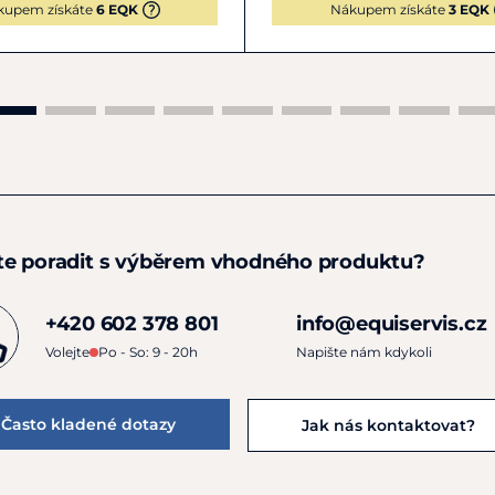
kupem získáte
6 EQK
Nákupem získáte
3 EQK
te poradit s výběrem vhodného produktu?
+420 602 378 801
info@equiservis.cz
Volejte
Po - So: 9 - 20h
Napište nám kdykoli
Často kladené dotazy
Jak nás kontaktovat?