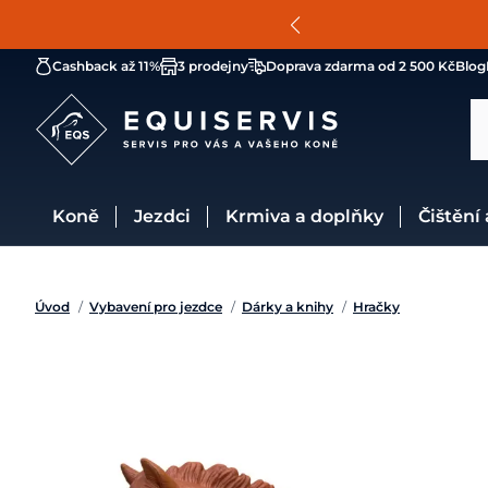
Cashback až 11%
3 prodejny
Doprava zdarma od 2 500 Kč
Blog
Koně
Jezdci
Krmiva a doplňky
Čištění
Úvod
/
Vybavení pro jezdce
/
Dárky a knihy
/
Hračky