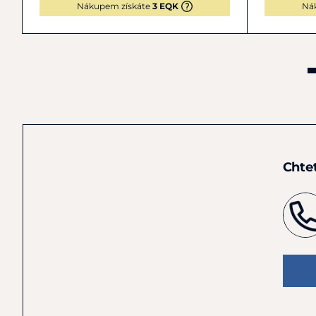
Nákupem získáte
3 EQK
Ná
Chte