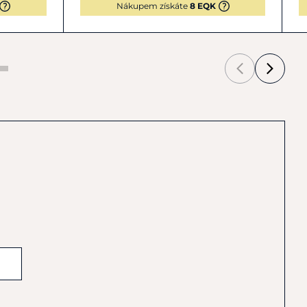
Nákupem získáte
8 EQK