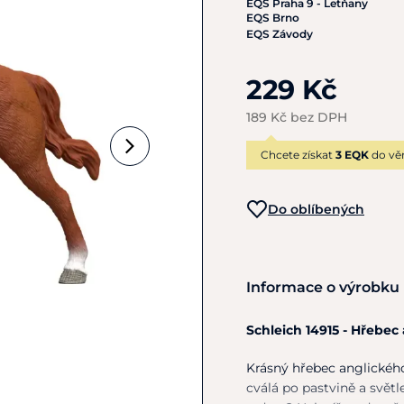
EQS Praha 9 - Letňany
EQS Brno
EQS Závody
229 Kč
189 Kč bez DPH
Chcete získat
3 EQK
do vě
Do oblíbených
Informace o výrobku
Schleich 14915 - Hřebec
Krásný hřebec anglického
cválá po pastvině a svět