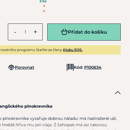
2 ks
-
+
Přidat do košíku
rnostního programu Staňte se členy
Klubu EQS.
Porovnat
Kód:
P100634
 anglického plnokrevníka
 plnokrevníka vyzařuje dobrou náladu: má nastražené uši,
le hnědá hříva mu jen vlaje. Z čehopak má asi takovou