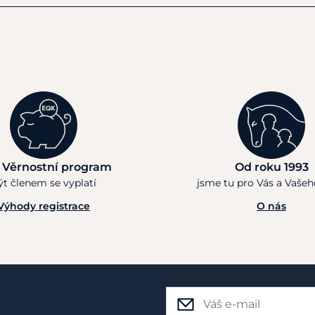
 Věrnostní program
Od roku 1993
ýt členem se vyplatí
jsme tu pro Vás a Vaše
Výhody registrace
O nás