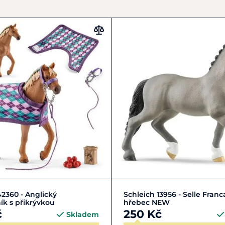
Do košíku
Do košíku
42360 - Anglický
Schleich 13956 - Selle Franc
ík s přikrývkou
hřebec NEW
č
250 Kč
Skladem