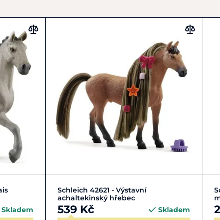
Do košíku
ais
Schleich 42621 - Výstavní
S
achaltekinský hřebec
m
539 Kč
Skladem
Skladem