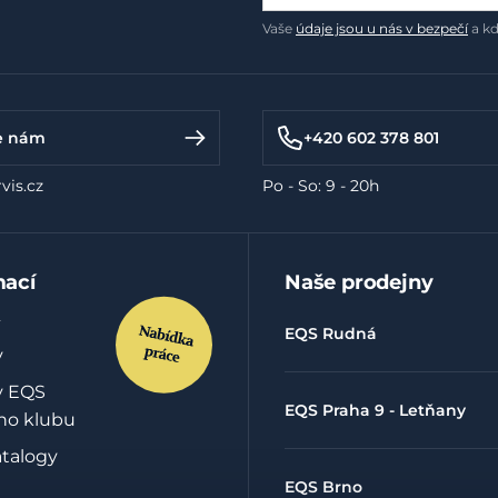
Vaše
údaje jsou u nás v bezpečí
a kd
e nám
+420 602 378 801
vis.cz
Po - So: 9 - 20h
mací
Naše prodejny
EQS Rudná
y
y EQS
EQS Praha 9 - Letňany
ho klubu
atalogy
EQS Brno