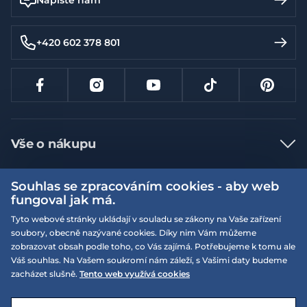
+420 602 378 801
Vše o nákupu
Jak nakupovat
Souhlas se zpracováním cookies - aby web
Více informací
Nejčastější dotazy
fungoval jak má.
Doprava a platba
Tyto webové stránky ukládají v souladu se zákony na Vaše zařízení
Obchodní podmínky
soubory, obecně nazývané cookies. Díky nim Vám můžeme
Vrácení a výměna zboží
Naše prodejny
Podmínky EQS věrnostního klubu
zobrazovat obsah podle toho, co Vás zajímá. Potřebujeme k tomu ale
Váš souhlas. Na Vašem soukromí nám záleží, s Vašimi daty budeme
Reklamace
On-line katalogy
zacházet slušně.
Tento web využívá cookies
EQS Rudná
Velikostní tabulky
Nyní zavřeno ‧ otevřeno od 09:00, Pá
Kariéra
© 2026 EQUISERVIS spol. s r.o. - založeno 1993
E-shop vytvořila a technicky zajišťuje
SIMPLIA.cz