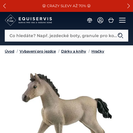
📐Pasování a doplňky k vybraným sedlům ZDARMA 🐴
SLEVA 13% na vše od Cassini!
😮 CRAZY SLEVY AŽ 70% 😮
Co hledáte? Např. jezdecké boty, granule pro koně...
Úvod
/
Vybavení pro jezdce
/
Dárky a knihy
/
Hračky