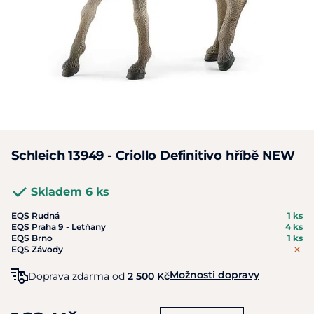
Schleich 13949 - Criollo Definitivo hříbě NEW
Skladem 6 ks
EQS Rudná
1 ks
EQS Praha 9 - Letňany
4 ks
EQS Brno
1 ks
EQS Závody
Možnosti dopravy
Doprava zdarma od
2 500 Kč