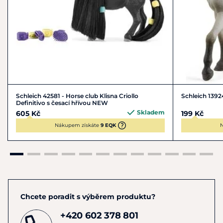
Schleich 42581 - Horse club Klisna Criollo
Schleich 1392
Definitivo s česací hřívou NEW
Skladem
605 Kč
199 Kč
Nákupem získáte
9 EQK
N
Chcete poradit s výběrem produktu?
+420 602 378 801