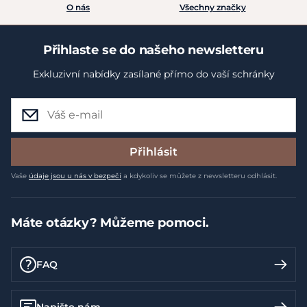
O nás
Všechny značky
Přihlaste se do našeho newsletteru
Exkluzivní nabídky zasílané přímo do vaší schránky
Přihlásit
Vaše
údaje jsou u nás v bezpečí
a kdykoliv se můžete z newsletteru odhlásit.
Máte otázky? Můžeme pomoci.
FAQ
Napište nám