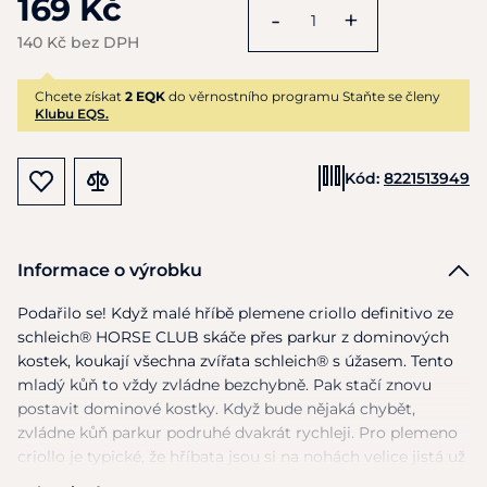
169 Kč
-
+
140 Kč bez DPH
Chcete získat
2 EQK
do věrnostního programu Staňte se členy
Klubu EQS.
Kód:
8221513949
Informace o výrobku
Podařilo se! Když malé hříbě plemene criollo definitivo ze
schleich® HORSE CLUB skáče přes parkur z dominových
kostek, koukají všechna zvířata schleich® s úžasem. Tento
mladý kůň to vždy zvládne bezchybně. Pak stačí znovu
postavit dominové kostky. Když bude nějaká chybět,
zvládne kůň parkur podruhé dvakrát rychleji. Pro plemeno
criollo je typické, že hříbata jsou si na nohách velice jistá už
v raných letech. Vysoké teploty tomuto šikovnému