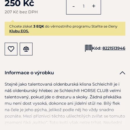
250 Kč
-
+
207 Kč bez DPH
Chcete získat
3 EQK
do věrnostního programu Staňte se členy
Klubu EQS.
Kód:
8221513946
Informace o výrobku
Stejně jako talentovaná oldenburská klisna Schleich® je i
náš oldenburský hřebec ze Schleich® HORSE CLUB velmi
talentovaný, pokud jde o drezuru a skoky. Žádná překážka
mu není dost vysoká, dokonce ani jídelní stůl ne. Bílý flek
na čele je jeho pýcha, jelikož podle něj ho vždy snadno
poznáte. Mezi příznivci těchto ušlechtilých zvířat se tomuto
znamení říká „kvítko“. Toto kvítí však nelze trhat. Nevšední
jsou i oči tohoto hřebce: koně mají největší oči ze všech