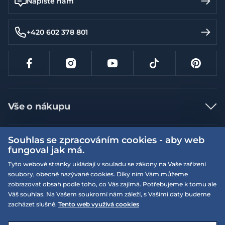
Napište nám
+420 602 378 801
Vše o nákupu
Jak nakupovat
Souhlas se zpracováním cookies - aby web
Více informací
Nejčastější dotazy
fungoval jak má.
Doprava a platba
Obchodní podmínky
Tyto webové stránky ukládají v souladu se zákony na Vaše zařízení
soubory, obecně nazývané cookies. Díky nim Vám můžeme
Vrácení a výměna zboží
Naše prodejny
Podmínky EQS věrnostního klubu
zobrazovat obsah podle toho, co Vás zajímá. Potřebujeme k tomu ale
Reklamace
Váš souhlas. Na Vašem soukromí nám záleží, s Vašimi daty budeme
On-line katalogy
EQS Rudná
zacházet slušně.
Tento web využívá cookies
Velikostní tabulky
Nyní zavřeno ‧ otevřeno od 09:00, So
Kariéra
© 2026 EQUISERVIS spol. s r.o. - založeno 1993
E-shop vytvořila a technicky zajišťuje
SIMPLIA.cz