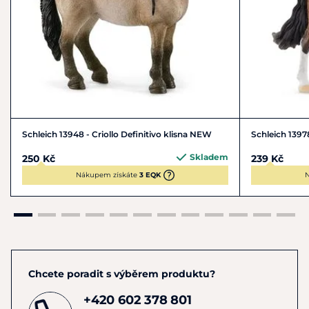
Schleich 13948 - Criollo Definitivo klisna NEW
Schleich 139
Skladem
250 Kč
239 Kč
Nákupem získáte
3 EQK
N
Chcete poradit s výběrem produktu?
+420 602 378 801