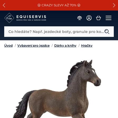
📐Pasování a doplňky k vybraným sedlům ZDARMA 🐴
SLEVA 13% na vše od Cassini!
😮 CRAZY SLEVY AŽ 70% 😮
Co hledáte? Např. jezdecké boty, granule pro koně...
Úvod
/
Vybavení pro jezdce
/
Dárky a knihy
/
Hračky