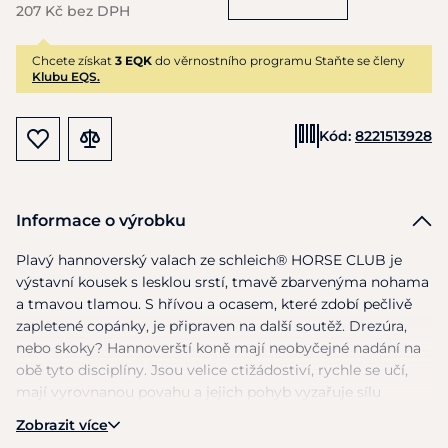
207 Kč bez DPH
Chcete získat
3 EQK
do věrnostního programu Staňte se členy
Klubu EQS.
Kód:
8221513928
Informace o výrobku
Plavý hannoverský valach ze schleich® HORSE CLUB je
výstavní kousek s lesklou srstí, tmavě zbarvenýma nohama
a tmavou tlamou. S hřívou a ocasem, které zdobí pečlivě
zapletené copánky, je připraven na další soutěž. Drezúra,
nebo skoky? Hannoverští koně mají neobyčejné nadání na
obě tyto disciplíny. Jsou velice ctižádostiví, rychle se učí,
mají vyrovnanou povahu a jejich pohyb vyzařuje sílu
a eleganci.
Zobrazit více