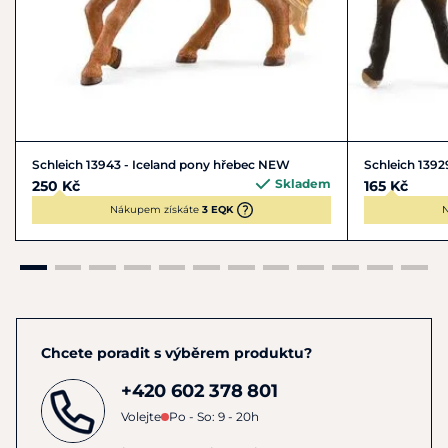
Schleich 13943 - Iceland pony hřebec NEW
Schleich 1392
Skladem
250 Kč
165 Kč
Nákupem získáte
3 EQK
N
Chcete poradit s výběrem produktu?
+420 602 378 801
Volejte
Po - So: 9 - 20h