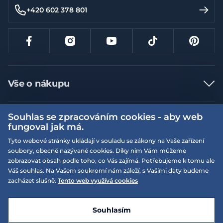
+420 602 378 801
Vše o nákupu
Jak nakupovat
Souhlas se zpracováním cookies - aby web
Více informací
Nejčastější dotazy
fungoval jak má.
Doprava a platba
Obchodní podmínky
Tyto webové stránky ukládají v souladu se zákony na Vaše zařízení
soubory, obecně nazývané cookies. Díky nim Vám můžeme
Vrácení a výměna zboží
Naše prodejny
Podmínky EQS věrnostního klubu
zobrazovat obsah podle toho, co Vás zajímá. Potřebujeme k tomu ale
Reklamace
Váš souhlas. Na Vašem soukromí nám záleží, s Vašimi daty budeme
On-line katalogy
EQS Rudná
zacházet slušně.
Tento web využívá cookies
Velikostní tabulky
Nyní zavřeno ‧ otevřeno od 09:00, Čt
Kariéra
© 2026 EQUISERVIS spol. s r.o. - založeno 1993
E-shop vytvořila a technicky zajišťuje
SIMPLIA.cz
Nabízené značky
Kontakt
Souhlasím
Dotace