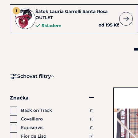
Šátek Lauria Garrelli Santa Rosa
OUTLET
od 195 Kč
Skladem
Schovat filtry
Značka
Back on Track
(1)
Covalliero
(1)
Equiservis
(1)
Fior da Liso
(2)