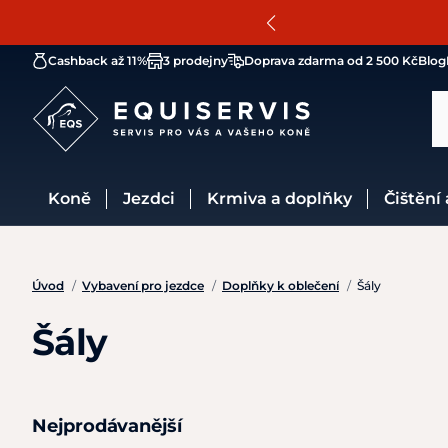
Cashback až 11%
3 prodejny
Doprava zdarma od 2 500 Kč
Blog
Koně
Jezdci
Krmiva a doplňky
Čištění
Úvod
/
Vybavení pro jezdce
/
Doplňky k oblečení
/
Šály
Šály
Nejprodávanější