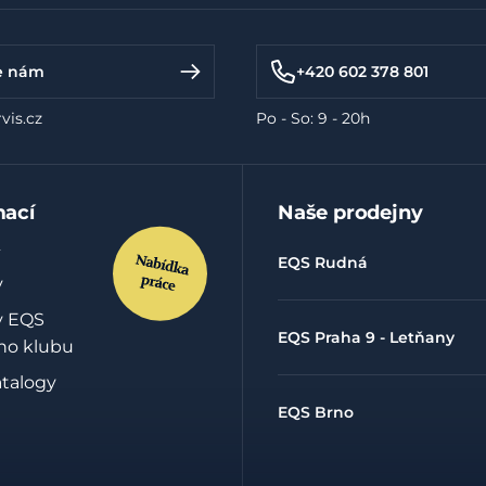
e nám
+420 602 378 801
vis.cz
Po - So: 9 - 20h
mací
Naše prodejny
EQS Rudná
y
y EQS
EQS Praha 9 - Letňany
ho klubu
atalogy
EQS Brno