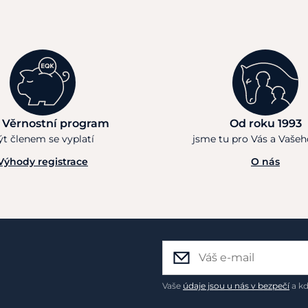
 Věrnostní program
Od roku 1993
ýt členem se vyplatí
jsme tu pro Vás a Vaše
Výhody registrace
O nás
Vaše
údaje jsou u nás v bezpečí
a kd