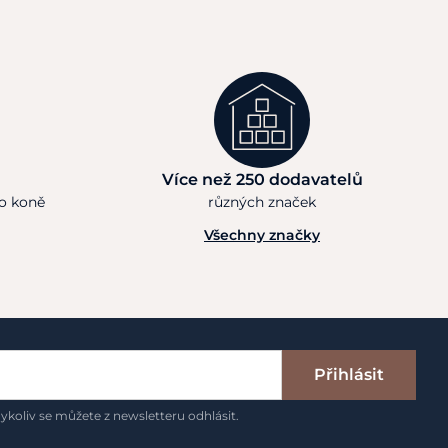
Více než 250 dodavatelů
ho koně
různých značek
Všechny značky
Přihlásit
ykoliv se můžete z newsletteru odhlásit.