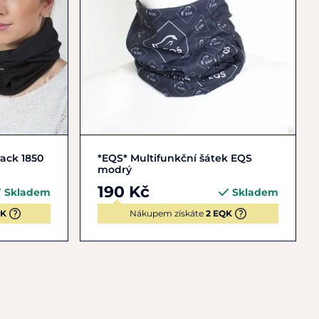
Do košíku
ack 1850
*EQS* Multifunkční šátek EQS
modrý
190 Kč
Skladem
Skladem
QK
Nákupem získáte
2 EQK