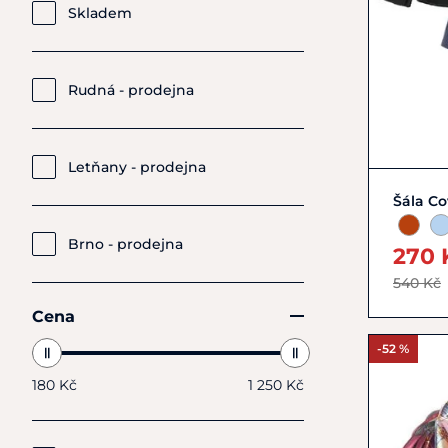
Skladem
Rudná - prodejna
Letňany - prodejna
Šála Co
Brno - prodejna
270 
540 Kč
Cena
-52 %
180 Kč
1 250 Kč