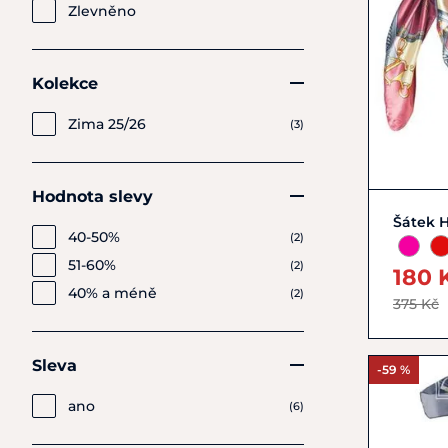
Zlevněno
Kolekce
Zima 25/26
(3)
Hodnota slevy
Šátek 
40-50%
(2)
51-60%
(2)
180 
40% a méně
(2)
375 Kč
Sleva
-59 %
ano
(6)