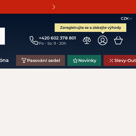
O
CZK
Zaregistrujte se a získejte výhody
+420 602 378 801
Po - So: 9 - 20h
zóna
Pasování sedel
Novinky
Slevy-Out