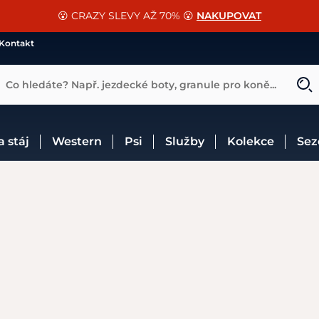
📐Pasování a doplňky k vybraným sedlům ZDARMA 🐴
SLEVA 13% na vše od Cassini!
😮 CRAZY SLEVY AŽ 70% 😮
NAKUPOVAT
CHCI SLEVU
VÍCE INF
Kontakt
Co hledáte? Např. jezdecké boty, granule pro koně...
 a stáj
Western
Psi
Služby
Kolekce
Se