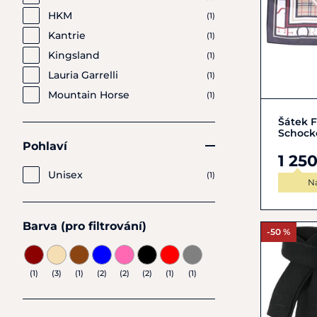
HKM
(1)
Kantrie
(1)
Kingsland
(1)
Lauria Garrelli
(1)
Mountain Horse
(1)
Šátek F
Schock
Pohlaví
1 25
Unisex
(1)
N
Barva (pro filtrování)
-50 %
(1)
(3)
(1)
(2)
(2)
(2)
(1)
(1)