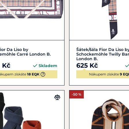
Zobrazit detail
Zobrazit detail
ior Da Liso by
Šátek/šála Fior Da Liso b
emöhle Carré London B.
Schockemöhle Twilly B
London B.
0 Kč
625 Kč
Skladem
ákupem získáte
18 EQK
Nákupem získáte
9 EQ
-50 %