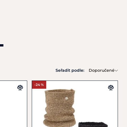
Seřadit podle:
Doporučené
-24 %