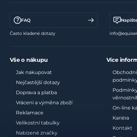
FAQ
Napišt
Často kladené dotazy
info@equiser
Vše o nákupu
Více infor
Jak nakupovat
Obchodní
podmínk
Nejčastější dotazy
Podmínk
Doprava a platba
věrnostní
Vrácení a výměna zboží
On-line k
Reklamace
Kariéra
Velikostní tabulky
Kontakt
Nabízené značky