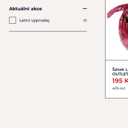
Aktuální akce
Letní výprodej
(1)
Šátek L
OUTLE
195 
475 Kč