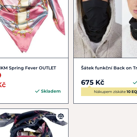
Zobrazit detail
Do košíku
HKM Spring Fever OUTLET
Šátek funkční Back on Tr
675 Kč
Kč
Skladem
Nákupem získáte
10 E