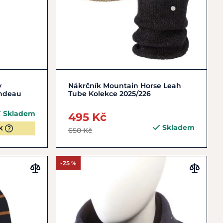
Zobrazit detail
y
Nákrčník Mountain Horse Leah
andeau
Tube Kolekce 2025/226
Skladem
495 Kč
Skladem
K
650 Kč
-25 %