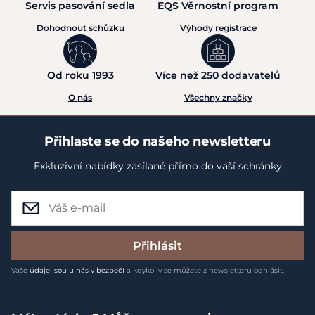
Servis pasování sedla
EQS Věrnostní program
Dohodnout schůzku
Výhody registrace
Od roku 1993
Více než 250 dodavatelů
O nás
Všechny značky
Přihlaste se do našeho newsletteru
Exkluzivní nabídky zasílané přímo do vaší schránky
Přihlásit
Vaše
údaje jsou u nás v bezpečí
a kdykoliv se můžete z newsletteru odhlásit.