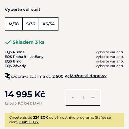
Vyberte velikost
M/38
S/36
XS/34
Skladem 3 ks
EQS Rudná
vyberte variantu
EQS Praha 9 - Letňany
vyberte variantu
EQS Brno
vyberte variantu
EQS Závody
vyberte variantu
Možnosti dopravy
Doprava zdarma od
2 500 Kč
14 995 Kč
-
+
12 393 Kč bez DPH
Chcete získat
224 EQK
do věrnostního programu Staňte se
členy
Klubu EQS.