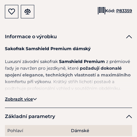
Kód:
P83359
Informace o výrobku
Sakofrak
Samshield
Premium dámský
Luxusní závodní sakofrak
Samshield Premium
z prémiové
řady je navržen pro jezdkyně, které
požadují dokonalé
spojení elegance, technických vlastností a maximálního
komfortu při výkonu
. Krátký střih lichotí postavě a
podtrhuje profesionální vzhled v soutěžním obdélníku.
Zobrazit více
Vysoce kvalitní strečový materiál je
prodyšný a
rychleschnoucí
(quick dry), což zajišťuje
optimální
pohodlí i během náročných startů
. Látka poskytuje
Základní parametry
ochranu
UPF 50+
, chrání před UV zářením a zároveň je
odolná, nemačkavá a bez výplně
– pro lehkost a
Pohlaví
Dámské
přirozenou volnost pohybu.