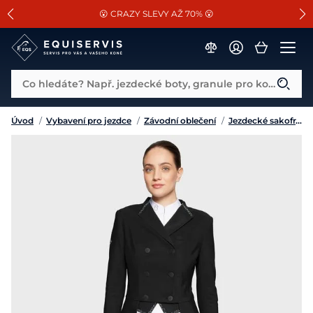
📐Pasování a doplňky k vybraným sedlům ZDARMA 🐴
SLEVA 13% na vše od Cassini!
😮 CRAZY SLEVY AŽ 70% 😮
Co hledáte? Např. jezdecké boty, granule pro koně...
Úvod
/
Vybavení pro jezdce
/
Závodní oblečení
/
Jezdecké sakofraky