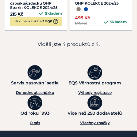
čabraku/uzdečku QHP
QHP KOLEKCE 2024/25
Sterrin KOLEKCE 2024/25
Skladem
215 Kč
495 Kč
Nákupem získáte
3 EQK
Skladem
679 Kč
Viděli jste 4 produktů z 4.
Servis pasování sedla
EQS Věrnostní program
Dohodnout schůzku
Výhody registrace
Od roku 1993
Více než 250 dodavatelů
O nás
Všechny značky