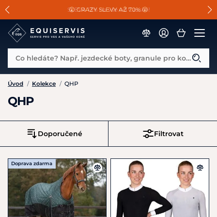
📐Pasování a doplňky k vybraným sedlům ZDARMA 🐴
SLEVA 13% na vše od Cassini!
😮 CRAZY SLEVY AŽ 70% 😮
Co hledáte? Např. jezdecké boty, granule pro koně...
Úvod
/
Kolekce
/
QHP
QHP
Doporučené
Filtrovat
Doprava zdarma