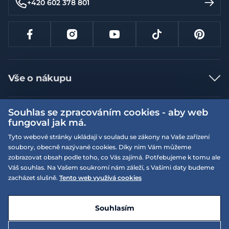
+420 602 378 801
Vše o nákupu
Jak nakupovat
Souhlas se zpracováním cookies - aby web
Více informací
Nejčastější dotazy
fungoval jak má.
Doprava a platba
Obchodní podmínky
Tyto webové stránky ukládají v souladu se zákony na Vaše zařízení
soubory, obecně nazývané cookies. Díky nim Vám můžeme
Vrácení a výměna zboží
Naše prodejny
Podmínky EQS věrnostního klubu
zobrazovat obsah podle toho, co Vás zajímá. Potřebujeme k tomu ale
Reklamace
Váš souhlas. Na Vašem soukromí nám záleží, s Vašimi daty budeme
On-line katalogy
EQS Rudná
zacházet slušně.
Tento web využívá cookies
Velikostní tabulky
09:00 - 20:00
Kariéra
Nyní otevřeno
© 2026 EQUISERVIS spol. s r.o. - založeno 1993
E-shop vytvořila a technicky zajišťuje
SIMPLIA.cz
Nabízené značky
Kontakt
Souhlasím
Dotace
EQS Praha 9 - Letňany