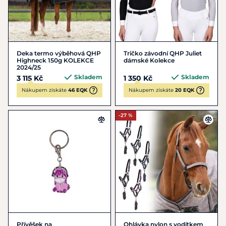
Deka termo výběhová QHP
Tričko závodní QHP Juliet
Highneck 150g KOLEKCE
dámské Kolekce
2024/25
Skladem
Skladem
3 115 Kč
1 350 Kč
Nákupem získáte
46 EQK
Nákupem získáte
20 EQK
-27 %
Přívěšek na
Ohlávka nylon s vodítkem