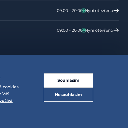
09:00 - 20:00
Nyní otevřeno
09:00 - 20:00
Nyní otevřeno
.
Souhlasím
é cookies.
e Váš
Nesouhlasím
yužívá
E-shop vytvořila a technicky zajišťuje
SIMPLIA.cz