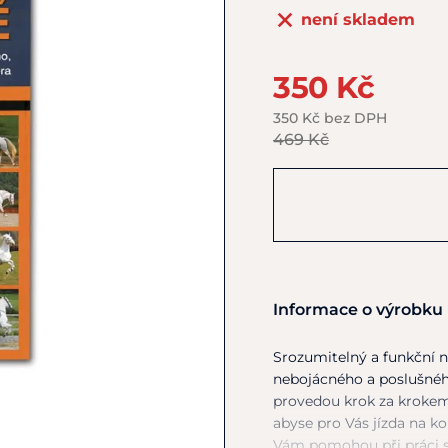
není skladem
350 Kč
350 Kč bez DPH
469 Kč
Informace o výrobku
Srozumitelný
a
funkční 
nebojácného
a
poslušné
provedou krok
za
krokem
abyse pro Vás jízda
na
ko
Vám pomohou při práci