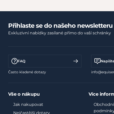
Přihlaste se do našeho newsletteru
Exkluzivní nabídky zasílané přímo do vaší schránky
FAQ
Napišt
Často kladené dotazy
info@equiser
Vše o nákupu
Více infor
Jak nakupovat
Obchodní
podmínk
Nejčastější dotazy