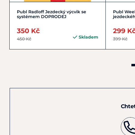
Do košíku
Publ Radloff Jezdecký výcvik se
Publ Week
systémem DOPRODEJ
jezdecké
350 Kč
299 K
Skladem
450 Kč
399 Kč
Chte