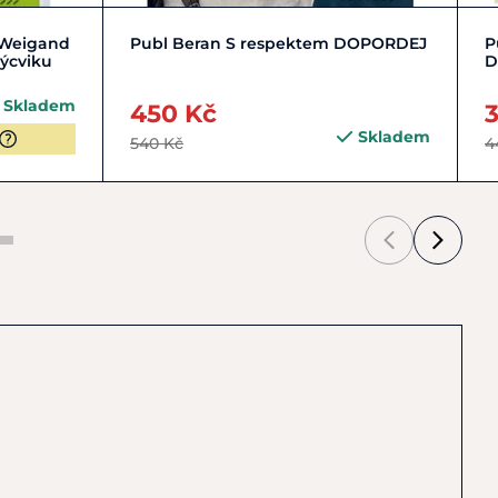
Do košíku
, Weigand
Publ Beran S respektem DOPORDEJ
P
výcviku
D
Skladem
450 Kč
Skladem
540 Kč
4