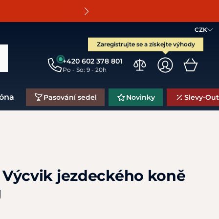
O
CZK
Zaregistrujte se a získejte výhody
+420 602 378 801
Po - So: 9 - 20h
zóna
Pasování sedel
Novinky
Slevy-Out
Výcvik jezdeckého koně
J