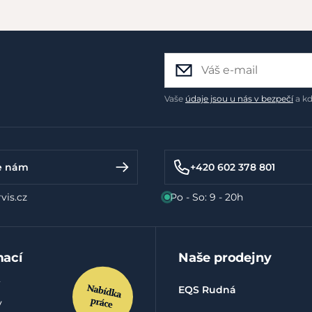
Vaše
údaje jsou u nás v bezpečí
a kd
e nám
+420 602 378 801
vis.cz
Po - So: 9 - 20h
mací
Naše prodejny
EQS Rudná
y