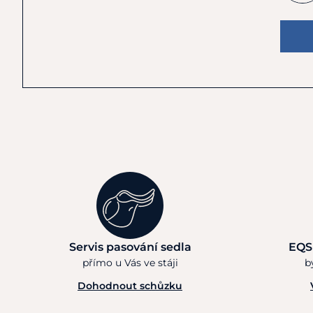
Servis pasování sedla
EQS
přímo u Vás ve stáji
b
Dohodnout schůzku