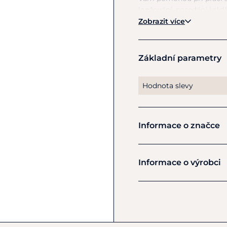
lonžování, nasedání
i
ská
Zobrazit více
Základní parametry
Hodnota slevy
Informace o značce
Metafora
Informace o výrobci
Výrobce
Grada Publishing, a.s.
U Průhonu 22
Praha