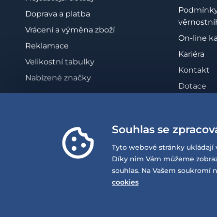
Podmínk
Doprava a platba
věrnostní
Vrácení a výměna zboží
On-line k
Reklamace
Kariéra
Velikostní tabulky
Kontakt
Nabízené značky
Dotace
Zásady oc
osobních 
Souhlas se zpracov
Whistleb
Prohlášen
Tyto webové stránky ukládají 
přístupno
Díky nim Vám můžeme zobrazov
souhlas. Na Vašem soukromí n
cookies
© 2026 EQUISERVIS spol. s r.o. - založeno 1993