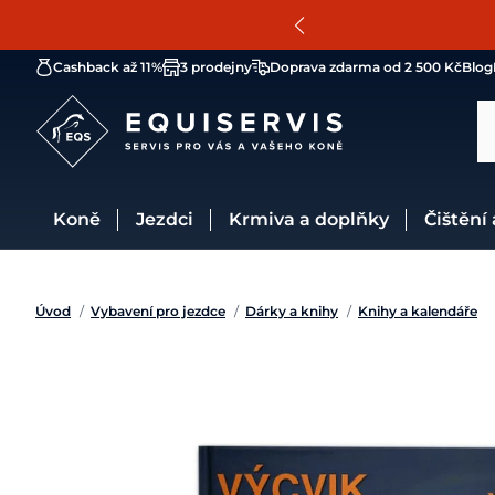
Cashback až 11%
3 prodejny
Doprava zdarma od 2 500 Kč
Blog
Koně
Jezdci
Krmiva a doplňky
Čištění
Úvod
/
Vybavení pro jezdce
/
Dárky a knihy
/
Knihy a kalendáře