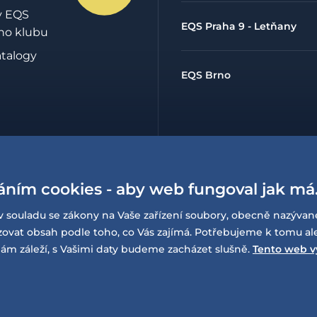
y EQS
EQS Praha 9 - Letňany
ho klubu
atalogy
EQS Brno
hrany
údajů
áním cookies - aby web fungoval jak má
lowing
í o
v souladu se zákony na Vaše zařízení soubory, obecně nazývan
sti
at obsah podle toho, co Vás zajímá. Potřebujeme k tomu al
ám záleží, s Vašimi daty budeme zacházet slušně.
Tento web v