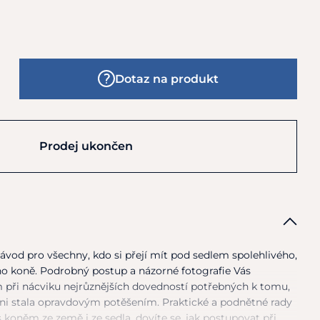
Dotaz na produkt
Prodej ukončen
návod pro všechny, kdo
si
přejí mít pod sedlem spolehlivého,
ho koně. Podrobný postup
a
názorné fotografie Vás
 při nácviku nejrůznějších dovedností potřebných
k
tomu,
ni stala opravdovým potěšením. Praktické
a
podnětné rady
s
koněm
ze
země
i
ze sedla, dovíte se, jak postupovat při