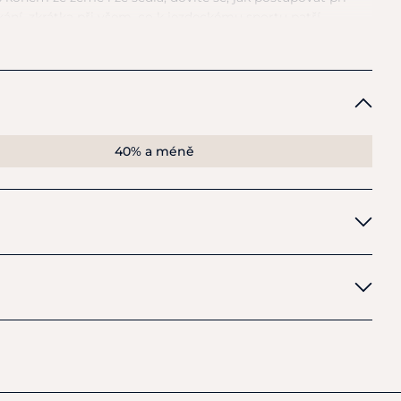
kání, zkrátka při všem,
co
k jezdeckému sportu patří.
40% a méně