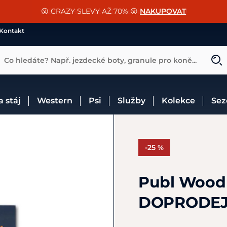
📐Pasování a doplňky k vybraným sedlům ZDARMA 🐴
SLEVA 13% na vše od Cassini!
😮 CRAZY SLEVY AŽ 70% 😮
NAKUPOVAT
CHCI SLEVU
VÍCE INF
Kontakt
Co hledáte? Např. jezdecké boty, granule pro koně...
 a stáj
Western
Psi
Služby
Kolekce
Se
-25 %
Publ Wood 
DOPRODE