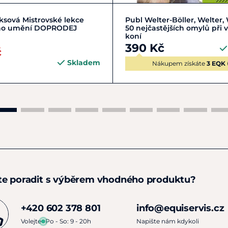
Do košíku
Do košíku
sová Mistrovské lekce
Publ Welter-Böller, Welter
ho umění DOPRODEJ
50 nejčastějších omylů při 
koní
390 Kč
č
Skladem
Nákupem získáte
3 EQK
te poradit s výběrem vhodného produktu?
+420 602 378 801
info@equiservis.cz
Volejte
Po - So: 9 - 20h
Napište nám kdykoli