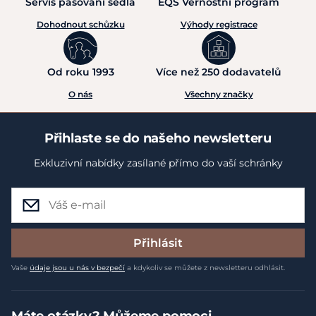
Servis pasování sedla
EQS Věrnostní program
Dohodnout schůzku
Výhody registrace
Od roku 1993
Více než 250 dodavatelů
O nás
Všechny značky
Přihlaste se do našeho newsletteru
Exkluzivní nabídky zasílané přímo do vaší schránky
Přihlásit
Vaše
údaje jsou u nás v bezpečí
a kdykoliv se můžete z newsletteru odhlásit.
Máte otázky? Můžeme pomoci.