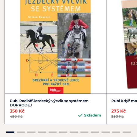
metafora@grada.cz
Publ Radloff Jezdecký výcvik se systémem
Publ Když m
DOPRODEJ
350 Kč
275 Kč
Skladem
450 Kč
350 Kč