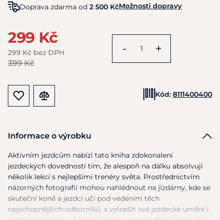
Možnosti dopravy
Doprava zdarma od
2 500 Kč
299 Kč
-
+
299 Kč bez DPH
399 Kč
Kód:
8111400400
Informace o výrobku
Aktivním jezdcům nabízí tato kniha zdokonalení
jezdeckých dovedností tím,
že
alespoň
na
dálku absolvují
několik lekcí
s
nejlepšími trenéry světa. Prostřednictvím
názorných fotografií mohou nahlédnout
na
jízdárny, kde
se
skuteční koně
a
jezdci učí pod vedením těch
nejschopnějších odborníků,
a
vylepšit své jezdecké umění
i