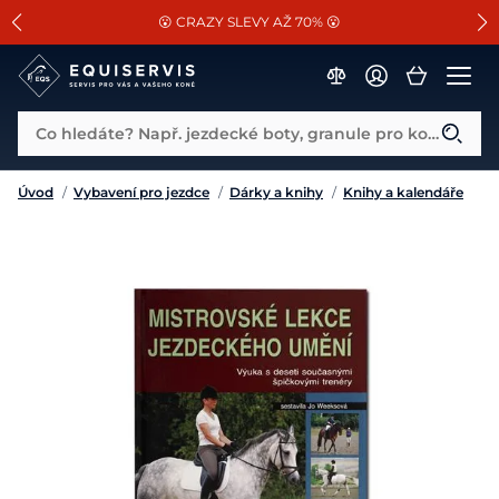
📐Pasování a doplňky k vybraným sedlům ZDARMA 🐴
SLEVA 13% na vše od Cassini!
😮 CRAZY SLEVY AŽ 70% 😮
Co hledáte? Např. jezdecké boty, granule pro koně...
Úvod
/
Vybavení pro jezdce
/
Dárky a knihy
/
Knihy a kalendáře