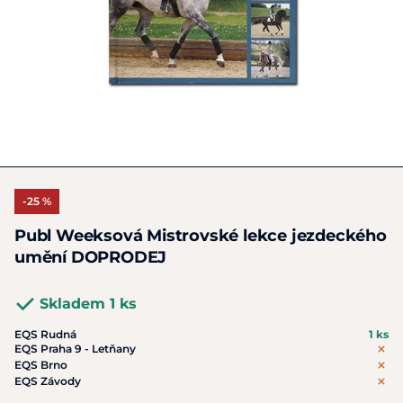
-25 %
Publ Weeksová Mistrovské lekce jezdeckého
umění DOPRODEJ
Skladem 1 ks
EQS Rudná
1 ks
EQS Praha 9 - Letňany
EQS Brno
EQS Závody