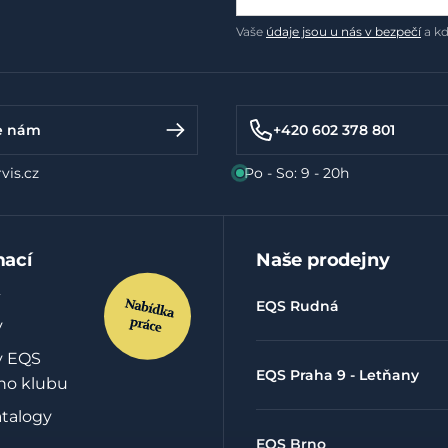
Vaše
údaje jsou u nás v bezpečí
a kd
e nám
+420 602 378 801
vis.cz
Po - So: 9 - 20h
mací
Naše prodejny
EQS Rudná
y
y EQS
EQS Praha 9 - Letňany
ho klubu
atalogy
EQS Brno