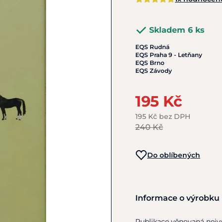
Skladem 6 ks
EQS Rudná
EQS Praha 9 - Letňany
EQS Brno
EQS Závody
195 Kč
195 Kč bez DPH
240 Kč
Do oblíbených
Informace o výrobku
Publikace věnovaná ne