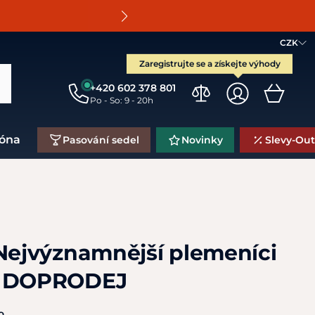
O
CZK
Zaregistrujte se a získejte výhody
+420 602 378 801
Po - So: 9 - 20h
zóna
Pasování sedel
Novinky
Slevy-Out
 Nejvýznamnější plemeníci
T DOPRODEJ
o