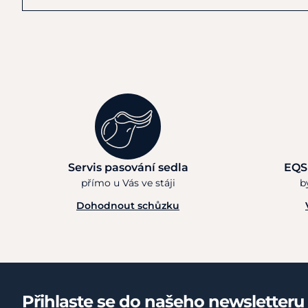
Servis pasování sedla
EQS
přímo u Vás ve stáji
b
Dohodnout schůzku
Přihlaste se do našeho newsletteru