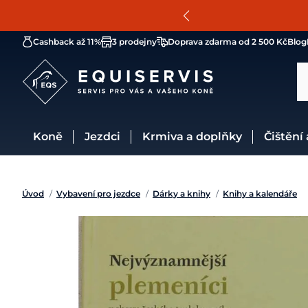
Cashback až 11%
3 prodejny
Doprava zdarma od 2 500 Kč
Blog
Koně
Jezdci
Krmiva a doplňky
Čištění
Úvod
/
Vybavení pro jezdce
/
Dárky a knihy
/
Knihy a kalendáře