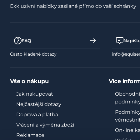
Exkluzivní nabídky zasílané přímo do vaší schránky
FAQ
Napišt
Často kladené dotazy
info@equiser
Vše o nákupu
Více infor
Jak nakupovat
Obchodní
podmínk
Nejčastější dotazy
Podmínk
Doprava a platba
věrnostní
Vrácení a výměna zboží
On-line k
Reklamace