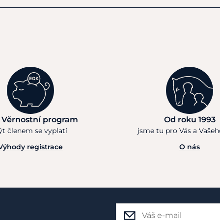
 Věrnostní program
Od roku 1993
ýt členem se vyplatí
jsme tu pro Vás a Vaše
Výhody registrace
O nás