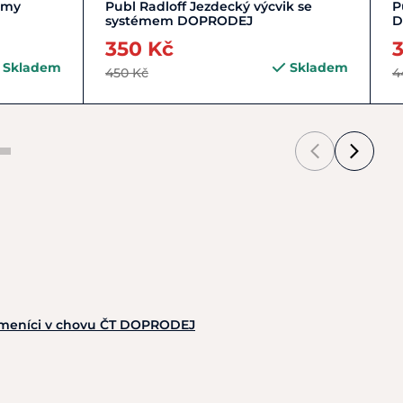
Do košíku
émy
Publ Radloff Jezdecký výcvik se
P
systémem DOPRODEJ
D
350 Kč
Skladem
Skladem
450 Kč
4
lemeníci v chovu ČT DOPRODEJ