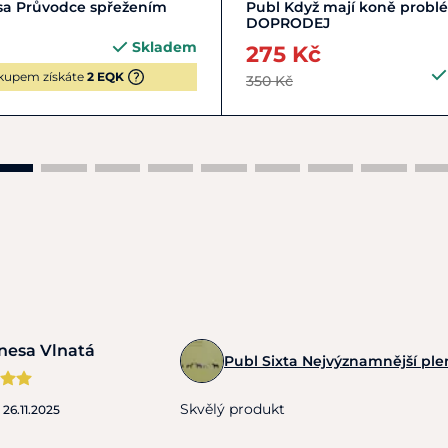
Do košíku
Do košíku
sa Průvodce spřežením
Publ Když mají koně probl
DOPRODEJ
Skladem
275 Kč
kupem získáte
2 EQK
350 Kč
nesa Vlnatá
Publ Sixta Nejvýznamnější p
Skvělý produkt
o
26.11.2025