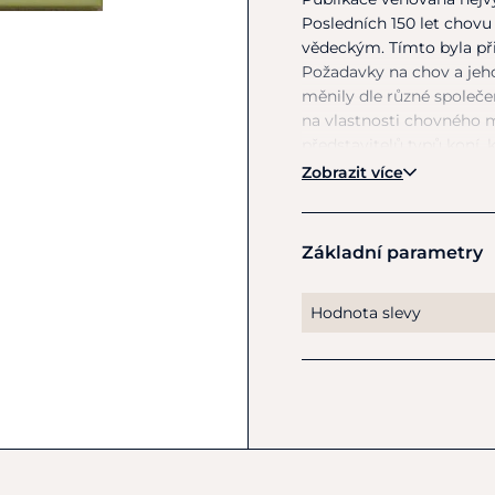
Posledních 150 let chov
vědeckým. Tímto byla při
Požadavky
na
chov
a
jeh
měnily dle různé společ
na
vlastnosti chovného m
představitelů typů koní, k
představují jednotlivé e
Zobrazit více
rodokmen
se
stručným 
Základní parametry
Hodnota slevy