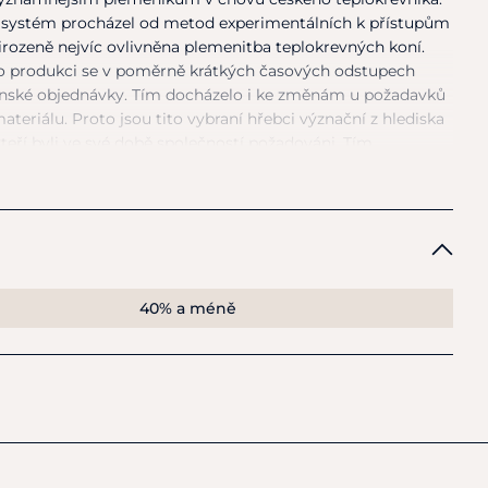
u systém procházel
od
metod experimentálních
k
přístupům
rozeně nejvíc ovlivněna plemenitba teplokrevných koní.
o produkci
se
v poměrně krátkých časových odstupech
enské objednávky. Tím docházelo
i
ke změnám
u
požadavků
ateriálu. Proto jsou tito vybraní hřebci význační
z
hlediska
teří byli
ve
své době společností požadováni. Tím
tapy chovatelské práce.
U
každého hřebce naleznete
popisem
a
uplatněním
v
plemenitbě.
40% a méně