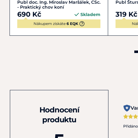
Do košíku
Publ doc. Ing. Miroslav Maršálek, CSc.
Publ Štur
- Praktický chov koní
690 Kč
319 Kč
Skladem
Nákupem získáte
6 EQK
Ná
Va
Hodnocení
produktu
Přidán