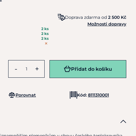
Doprava zdarma od
2 500 Kč
Možnosti dopravy
2 ks
2 ks
2 ks
-
+
Přidat do košíku
Porovnat
Kód:
8111310001
jvýznamnějším plemeníkům
v
chovu českého teplokrevníka.