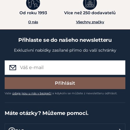
Od roku 1993
Více než 250 dodavatelů
O nás
Všechny značky
Přihlaste se do našeho newsletteru
Exkluzivní nabídky zasílané přímo do vaší schránky
Přihlásit
Vaše
údaje jsou u nás v bezpečí
a kdykoliv se můžete z newsletteru odhlásit.
Máte otázky? Můžeme pomoci.