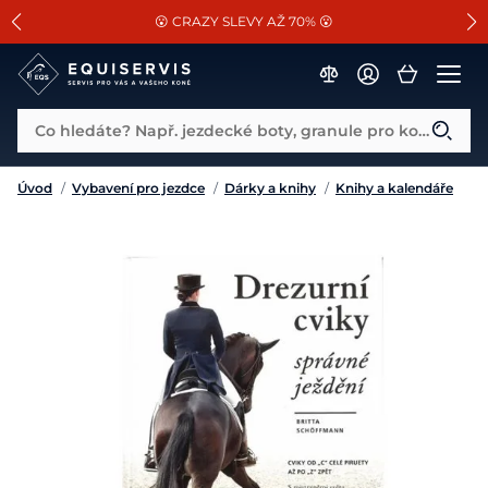
📐Pasování a doplňky k vybraným sedlům ZDARMA 🐴
SLEVA 13% na vše od Cassini!
😮 CRAZY SLEVY AŽ 70% 😮
Co hledáte? Např. jezdecké boty, granule pro koně...
Úvod
/
Vybavení pro jezdce
/
Dárky a knihy
/
Knihy a kalendáře