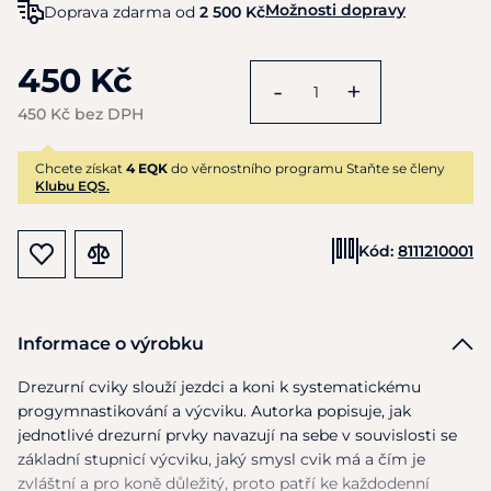
Možnosti dopravy
Doprava zdarma od
2 500 Kč
450 Kč
-
+
450 Kč bez DPH
Chcete získat
4 EQK
do věrnostního programu Staňte se členy
Klubu EQS.
Kód:
8111210001
Informace o výrobku
Drezurní cviky slouží jezdci
a
koni
k
systematickému
progymnastikování
a
výcviku. Autorka popisuje, jak
jednotlivé drezurní prvky navazují
na
sebe
v
souvislosti
se
základní stupnicí výcviku, jaký smysl cvik
má
a čím
je
zvláštní
a
pro koně důležitý, proto patří
ke
každodenní