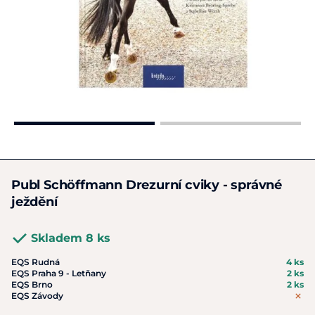
Publ Schöffmann Drezurní cviky - správné
ježdění
Skladem 8 ks
EQS Rudná
4 ks
EQS Praha 9 - Letňany
2 ks
EQS Brno
2 ks
EQS Závody