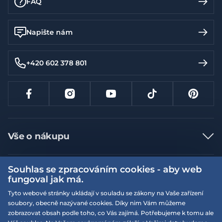
FAQ
Napište nám
+420 602 378 801
Vše o nákupu
Jak nakupovat
Souhlas se zpracováním cookies - aby web
Více informací
Nejčastější dotazy
fungoval jak má.
Doprava a platba
Obchodní podmínky
Tyto webové stránky ukládají v souladu se zákony na Vaše zařízení
soubory, obecně nazývané cookies. Díky nim Vám můžeme
Vrácení a výměna zboží
Naše prodejny
Podmínky EQS věrnostního klubu
zobrazovat obsah podle toho, co Vás zajímá. Potřebujeme k tomu ale
Reklamace