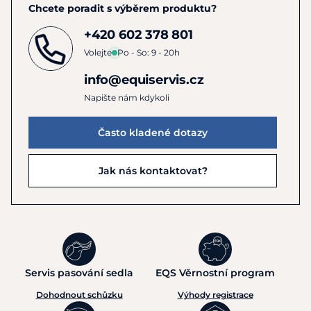
jezdeckého učení navazují jednotlivé drezurní cviky na sebe
Chcete poradit s výběrem produktu?
v souvislosti se základní stupnicí výcviku, a proto patří ke
+420 602 378 801
každodenní práci. Drezurní cviky se musí již v začátcích
jezdit korektně, jinak se pokazí jejich smysl. Aby kůň
Volejte
Po - So: 9 - 20h
prováděl drezurní prvky uvolněně a s radostí, musí
info@equiservis.cz
jezdec/jezdkyně použít svoje pomůcky správně a s citem.
Napište nám kdykoli
Monica Theodorescu
(německý národní trenér)
Často kladené dotazy
Jak nás kontaktovat?
Servis pasování sedla
EQS Věrnostní program
Dohodnout schůzku
Výhody registrace