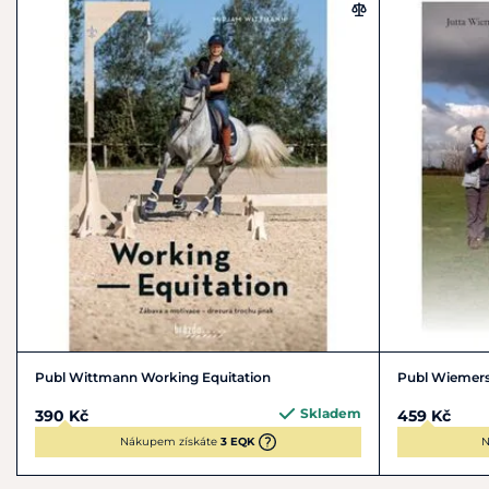
Publ Wittmann Working Equitation
Publ Wiemers
Skladem
390 Kč
459 Kč
Nákupem získáte
3 EQK
N