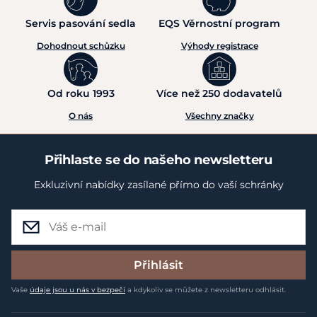
Servis pasování sedla
EQS Věrnostní program
Dohodnout schůzku
Výhody registrace
Od roku 1993
Více než 250 dodavatelů
O nás
Všechny značky
Přihlaste se do našeho newsletteru
Exkluzivní nabídky zasílané přímo do vaší schránky
Přihlásit
Vaše
údaje jsou u nás v bezpečí
a kdykoliv se můžete z newsletteru odhlásit.