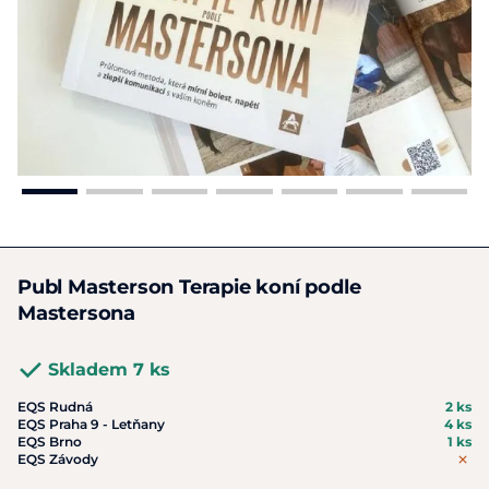
Publ Masterson Terapie koní podle
Mastersona
Skladem 7 ks
EQS Rudná
2 ks
EQS Praha 9 - Letňany
4 ks
EQS Brno
1 ks
EQS Závody