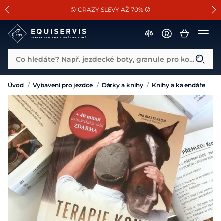
📐Pasování a doplňky k vybraným sedlům ZDARMA 🐴
SLEVA 13% na vše od Cassini!
😮 CRAZY SLEVY AŽ 70% 😮
Co hledáte? Např. jezdecké boty, granule pro koně...
Úvod
/
Vybavení pro jezdce
/
Dárky a knihy
/
Knihy a kalendáře