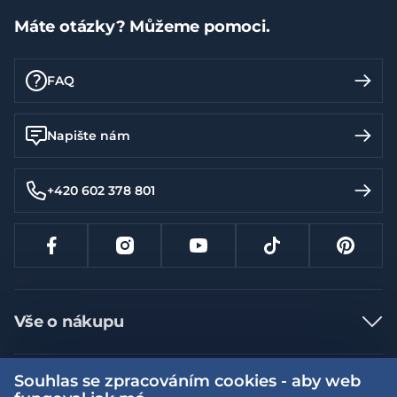
Máte otázky? Můžeme pomoci.
FAQ
Napište nám
+420 602 378 801
Vše o nákupu
Jak nakupovat
Souhlas se zpracováním cookies - aby web
Více informací
Nejčastější dotazy