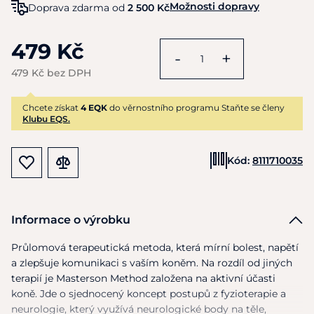
Možnosti dopravy
Doprava zdarma od
2 500 Kč
479 Kč
-
+
479 Kč bez DPH
Chcete získat
4 EQK
do věrnostního programu Staňte se členy
Klubu EQS.
Kód:
8111710035
Informace o výrobku
Průlomová terapeutická metoda, která mírní bolest, napětí
a
zlepšuje komunikaci
s
vaším koněm.
Na
rozdíl
od
jiných
terapií
je
Masterson Method založena
na
aktivní účasti
koně. Jde
o
sjednocený koncept postupů
z
fyzioterapie
a
neurologie, který využívá neurologické body
na
těle,