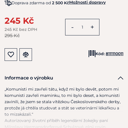
Možnosti dopravy
Doprava zdarma od
2 500 Kč
245 Kč
-
+
245 Kč bez DPH
295 Kč
Kód:
8111110011
Informace o výrobku
„Komunisti
mi
zavřeli tátu, když
mi
bylo devět, potom
mi
komunisti zavřeli maminku,
to
mi bylo deset,
a
komunisti
zavinili,
že
jsem
se
stala vítězkou Československého derby,
protože
já
chtěla studovat
a
stát
se
veterinární lékařkou
a
to mizakázali.“
Autorizovaný životní příběh legendární žokejky paní
Miloslavy Hermansdorferové Schulzové, plný rovin,