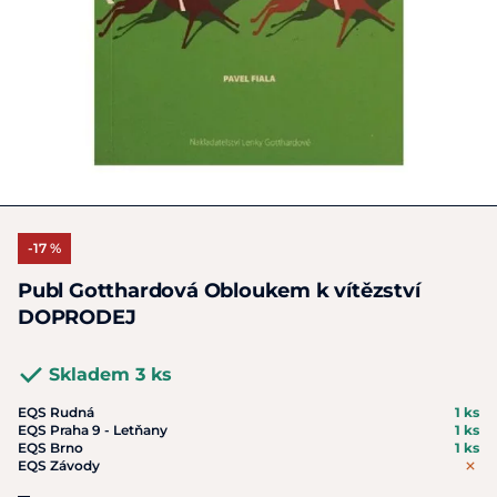
-17 %
Publ Gotthardová Obloukem k vítězství
DOPRODEJ
Skladem 3 ks
EQS Rudná
1 ks
EQS Praha 9 - Letňany
1 ks
EQS Brno
1 ks
EQS Závody