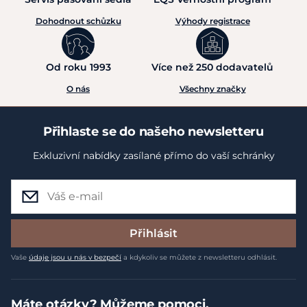
Dohodnout schůzku
Výhody registrace
Od roku 1993
Více než 250 dodavatelů
O nás
Všechny značky
Přihlaste se do našeho newsletteru
Exkluzivní nabídky zasílané přímo do vaší schránky
Přihlásit
Vaše
údaje jsou u nás v bezpečí
a kdykoliv se můžete z newsletteru odhlásit.
Máte otázky? Můžeme pomoci.