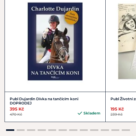
lenka@gotthardova.cz
Publ Dujardin Dívka na tančícím koni
Publ Životní
DOPRODEJ
395 Kč
195 Kč
Skladem
470 Kč
239 Kč