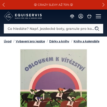
📐Pasování a doplňky k vybraným sedlům ZDARMA 🐴
SLEVA 13% na vše od Cassini!
😮 CRAZY SLEVY AŽ 70% 😮
Co hledáte? Např. jezdecké boty, granule pro koně...
Úvod
/
Vybavení pro jezdce
/
Dárky a knihy
/
Knihy a kalendáře