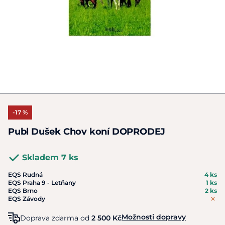
-17 %
Publ Dušek Chov koní DOPRODEJ
Skladem 7 ks
EQS Rudná
4 ks
EQS Praha 9 - Letňany
1 ks
EQS Brno
2 ks
EQS Závody
Možnosti dopravy
Doprava zdarma od
2 500 Kč