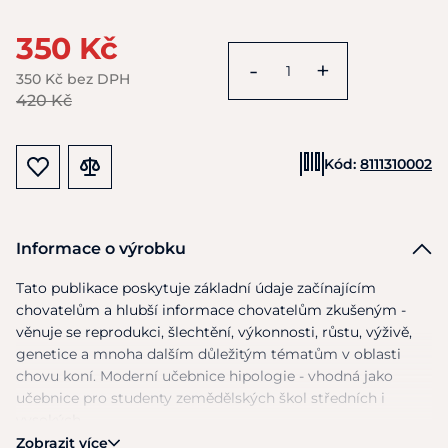
350 Kč
-
+
350 Kč bez DPH
420 Kč
Kód:
8111310002
Informace o výrobku
Tato publikace poskytuje základní údaje začínajícím
chovatelům
a
hlubší informace chovatelům zkušeným -
věnuje
se
reprodukci, šlechtění, výkonnosti, růstu, výživě,
genetice
a
mnoha dalším důležitým tématům
v
oblasti
chovu koní. Moderní učebnice hipologie - vhodná jako
učebnice pro studenty zemědělských škol středních
i
vysokých.
Zobrazit více