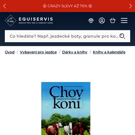
📐Pasování a doplňky k vybraným sedlům ZDARMA 🐴
SLEVA 13% na vše od Cassini!
😮 CRAZY SLEVY AŽ 70% 😮
Co hledáte? Např. jezdecké boty, granule pro koně...
Úvod
/
Vybavení pro jezdce
/
Dárky a knihy
/
Knihy a kalendáře