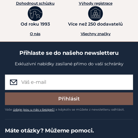
Dohodnout schůzku
Výhody registrace
Od roku 1993
Více než 250 dodavatelů
O nás
Všechny značky
Přihlaste se do našeho newsletteru
Exkluzivní nabídky zasílané přímo do vaší schránky
Přihlásit
Vaše
údaje jsou u nás v bezpečí
a kdykoliv se můžete z newsletteru odhlásit.
Máte otázky? Můžeme pomoci.