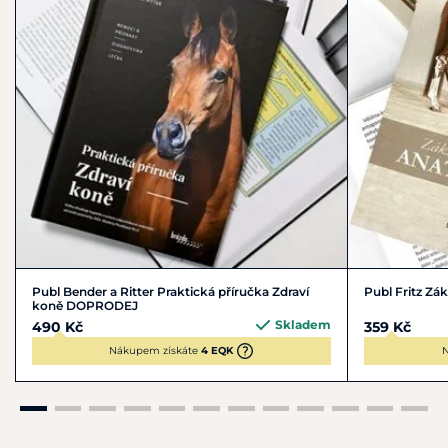
Publ Bender a Ritter Praktická příručka Zdraví
Publ Fritz Zá
koně DOPRODEJ
Skladem
490 Kč
359 Kč
Nákupem získáte
4 EQK
N