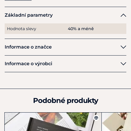
Základní parametry
Hodnota slevy
40% a méně
Informace o značce
Brázda
Informace o výrobci
Výrobce
Nakladatelství Brázda s.r.o.
Jana Masaryka 2559/56b
Praha 2
Podobné produkty
120 00
Česká republika
724 008 913
marek.keznikl@profipress.cz