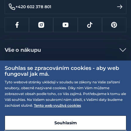
+420 602 378 801
Vše o nákupu
Jak nakupovat
Souhlas se zpracováním cookies - aby web
Více informací
Nejčastější dotazy
fungoval jak má.
Doprava a platba
Tyto webové stránky ukládají v souladu se zákony na Vaše zařízení
Obchodní podmínky
soubory, obecně nazývané cookies. Díky nim Vám můžeme
Vrácení a výměna zboží
Naše prodejny
Podmínky EQS věrnostního klubu
zobrazovat obsah podle toho, co Vás zajímá. Potřebujeme k tomu ale
Váš souhlas. Na Vašem soukromí nám záleží, s Vašimi daty budeme
Reklamace
On-line katalogy
zacházet slušně.
Tento web využívá cookies
EQS Rudná
Velikostní tabulky
09:00 - 20:00
Kariéra
Nyní otevřeno
© 2026 EQUISERVIS spol. s r.o. - založeno 1993
E-shop vytvořila a technicky zajišťuje
SIMPLIA.cz
Nabízené značky
Kontakt
Souhlasím