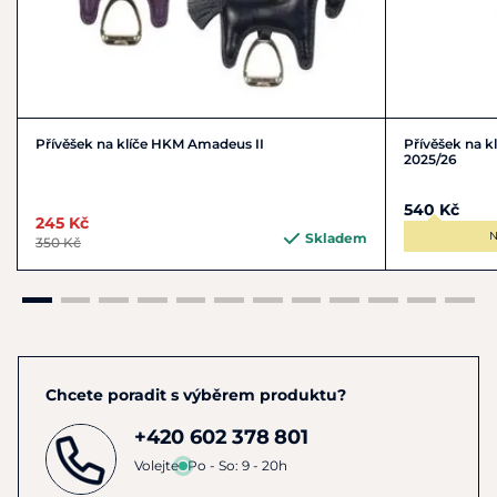
Přívěšek na klíče HKM Amadeus II
Přívěšek na k
2025/26
540 Kč
245 Kč
N
Skladem
350 Kč
Chcete poradit s výběrem produktu?
+420 602 378 801
Volejte
Po - So: 9 - 20h