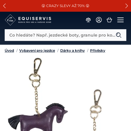
📐Pasování a doplňky k vybraným sedlům ZDARMA 🐴
SLEVA 13% na vše od Cassini!
😮 CRAZY SLEVY AŽ 70% 😮
Co hledáte? Např. jezdecké boty, granule pro koně...
Úvod
/
Vybavení pro jezdce
/
Dárky a knihy
/
Přívěsky