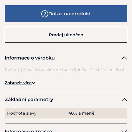
Dotaz na produkt
Prodej ukončen
Informace o výrobku
Kožený přívěšek
na
klíče
ve
tvaru koníka. Přibližná velikost
je
cca
13
cm
x
8 cm. Barva: fialová, černá.
Zobrazit více
Základní parametry
Hodnota slevy
40% a méně
Informace o značce