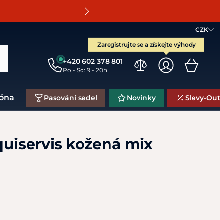
O
CZK
Zaregistrujte se a získejte výhody
+420 602 378 801
Po - So: 9 - 20h
zóna
Pasování sedel
Novinky
Slevy-Out
quiservis kožená mix