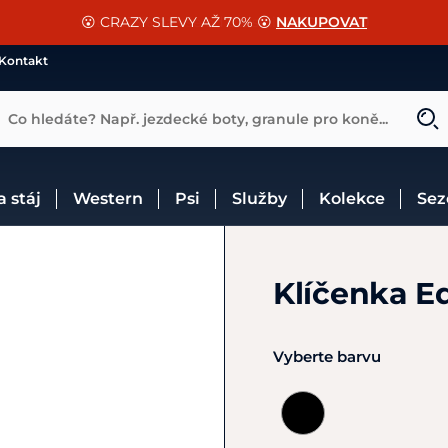
📐Pasování a doplňky k vybraným sedlům ZDARMA 🐴
SLEVA 13% na vše od Cassini!
😮 CRAZY SLEVY AŽ 70% 😮
NAKUPOVAT
CHCI SLEVU
VÍCE INF
Kontakt
Co hledáte? Např. jezdecké boty, granule pro koně...
 a stáj
Western
Psi
Služby
Kolekce
Se
Klíčenka E
Vyberte barvu