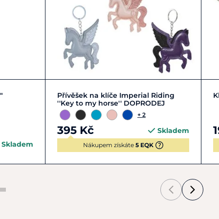
Zobrazit detail
"
Přívěšek na klíče Imperial Riding
K
''Key to my horse'' DOPRODEJ
+ 2
395 Kč
1
Skladem
Skladem
Nákupem získáte
5 EQK