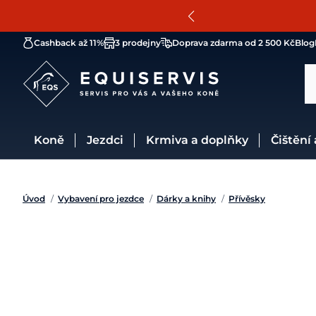
Cashback až 11%
3 prodejny
Doprava zdarma od 2 500 Kč
Blog
Koně
Jezdci
Krmiva a doplňky
Čištění
Úvod
/
Vybavení pro jezdce
/
Dárky a knihy
/
Přívěsky