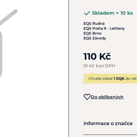
Skladem > 10 ks
EQS Rudná
EQS Praha 9 - Letňany
EQS Brno
EQS Závody
110 Kč
91 Kč bez DPH
Chcete získat
1 EQK
do věr
Do oblíbených
Informace o značce