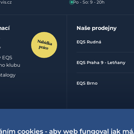
vis.cz
Po - So: 9 - 20h
mací
Naše prodejny
EQS Rudná
y
y EQS
EQS Praha 9 - Letňany
ho klubu
atalogy
EQS Brno
hrany
údajů
áním cookies - aby web fungoval jak má
lowing