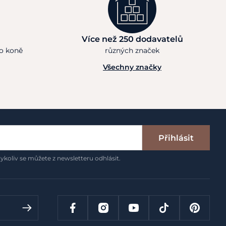
Více než 250 dodavatelů
ho koně
různých značek
Všechny značky
Přihlásit
ykoliv se můžete z newsletteru odhlásit.