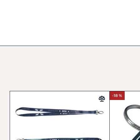
-18 %