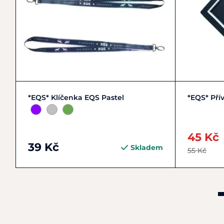
Zobrazit detail
*EQS* Klíčenka EQS Pastel
*EQS* Pří
45 Kč
39 Kč
Skladem
55 Kč