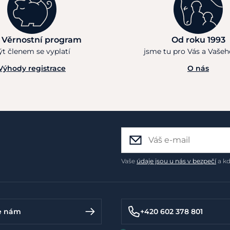
 Věrnostní program
Od roku 1993
ýt členem se vyplatí
jsme tu pro Vás a Vaše
Výhody registrace
O nás
Vaše
údaje jsou u nás v bezpečí
a kd
e nám
+420 602 378 801