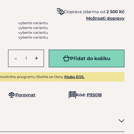
Doprava zdarma od
2 500 Kč
Možnosti dopravy
vyberte variantu
vyberte variantu
vyberte variantu
vyberte variantu
-
+
Přidat do košíku
nostního programu Staňte se členy
Klubu EQS.
Porovnat
Kód:
P95018