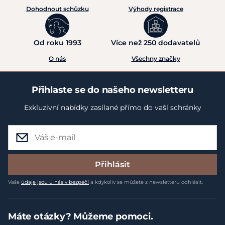
Dohodnout schůzku
Výhody registrace
Od roku 1993
Více než 250 dodavatelů
O nás
Všechny značky
Přihlaste se do našeho newsletteru
Exkluzivní nabídky zasílané přímo do vaší schránky
Přihlásit
Vaše
údaje jsou u nás v bezpečí
a kdykoliv se můžete z newsletteru odhlásit.
Máte otázky? Můžeme pomoci.