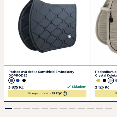
Podsedlová dečka Samshield Embroidery
Podsedlová d
DOPRODEJ
Crystal Kolek
Skladem
3 825 Kč
2 125 Kč
Nákupem získáte
57 EQK
N