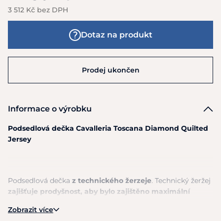
3 512 Kč bez DPH
Dotaz na produkt
Prodej ukončen
Informace o výrobku
Podsedlová dečka Cavalleria Toscana Diamond Quilted
Jersey
Podsedlová dečka
z
technického žerzeje
. Technický žeržej
zajišťuje prodyšnost, aby bylo zajištěno maximální
pohodlí pro koně, zatímco anatomický design nabízí
Zobrazit více
správné přizpůsobení.
Struktura
3D
pláství nabízí