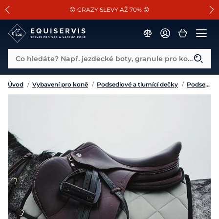
📐Pasování a doplňky k vybraným sedlům ZDARMA 🐴
SLEVA 13% na vše od Cassini!
😮 CRAZY SLEVY AŽ 70% 😮
Co hledáte? Např. jezdecké boty, granule pro koně...
Úvod
/
Vybavení pro koně
/
Podsedlové a tlumící dečky
/
Podsedlové dečky