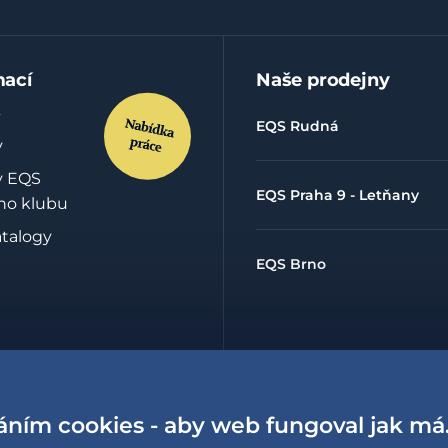
mací
Naše prodejny
EQS Rudná
y
y EQS
EQS Praha 9 - Letňany
ho klubu
atalogy
EQS Brno
hrany
údajů
áním cookies - aby web fungoval jak má
lowing