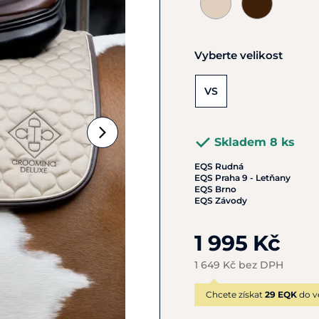
Vyberte velikost
VS
Skladem 8 ks
EQS Rudná
EQS Praha 9 - Letňany
EQS Brno
EQS Závody
1 995 Kč
1 649 Kč bez DPH
Chcete získat
29 EQK
do v