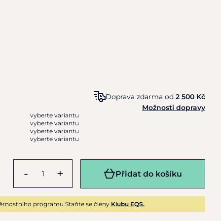
Doprava zdarma od
2 500 Kč
Možnosti dopravy
vyberte variantu
vyberte variantu
vyberte variantu
vyberte variantu
-
+
Přidat do košíku
ěrnostního programu Staňte se členy
Klubu EQS.