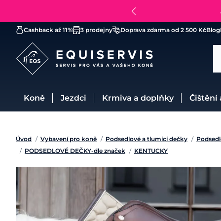
Cashback až 11%
3 prodejny
Doprava zdarma od 2 500 Kč
Blog
Koně
Jezdci
Krmiva a doplňky
Čištění
Úvod
/
Vybavení pro koně
/
Podsedlové a tlumící dečky
/
Podsedl
/
PODSEDLOVÉ DEČKY-dle značek
/
KENTUCKY