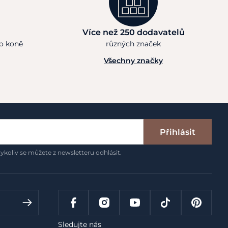
Více než 250 dodavatelů
ho koně
různých značek
Všechny značky
Přihlásit
ykoliv se můžete z newsletteru odhlásit.
Sledujte nás