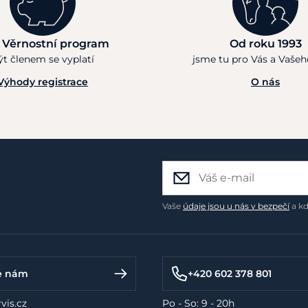
 Věrnostní program
Od roku 1993
ýt členem se vyplatí
jsme tu pro Vás a Vaše
Výhody registrace
O nás
Vaše
údaje jsou u nás v bezpečí
a kd
e nám
+420 602 378 801
vis.cz
Po - So: 9 - 20h