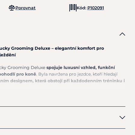
Porovnat
Kód:
P102091
ucky Grooming Deluxe – elegantní komfort pro
ježdění
ucky Grooming Deluxe
spojuje luxusní vzhled, funkční
pohodlí pro koně
. Byla navržena pro jezdce, kteří hledají
tním designem, která obstojí při každodenním tréninku i
ropracovaným prošíváním ve stylu „onion quilting“,
istikovaný vzhled a zároveň pomáhá udržovat výplň
.
Decentní logo Grooming Deluxe podtrhuje
prémiový
tváří elegantní doplněk každé jezdecké výstroje.
třih se dokonale přizpůsobuje koňskému hřbetu,