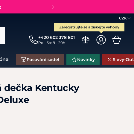
O
CZK
Zaregistrujte se a získejte výhody
+420 602 378 801
Po - So: 9 - 20h
zóna
Pasování sedel
Novinky
Slevy-Out
á dečka Kentucky
Deluxe