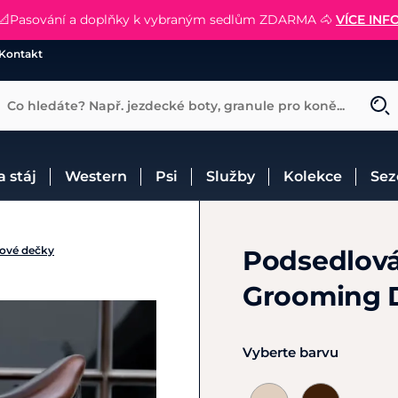
📐Pasování a doplňky k vybraným sedlům ZDARMA 🐴
SLEVA 13% na vše od Cassini!
😮 CRAZY SLEVY AŽ 70% 😮
NAKUPOVAT
CHCI SLEVU
VÍCE INF
Kontakt
Co hledáte? Např. jezdecké boty, granule pro koně...
 a stáj
Western
Psi
Služby
Kolekce
Se
ové dečky
Podsedlov
Grooming 
Vyberte barvu