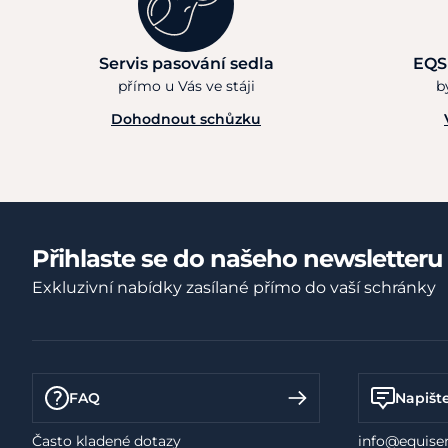
Servis pasování sedla
EQS
přímo u Vás ve stáji
b
Dohodnout schůzku
Přihlaste se do našeho newsletteru
Exkluzivní nabídky zasílané přímo do vaší schránky
FAQ
Napišt
Často kladené dotazy
info@equiser