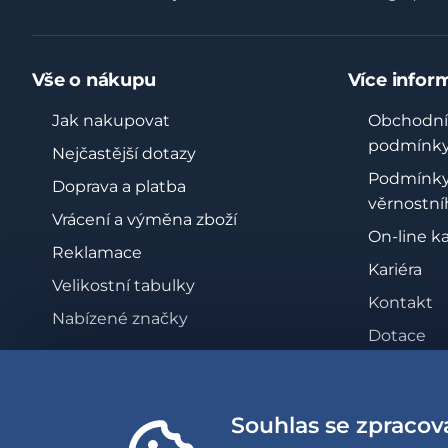
Vše o nákupu
Více infor
Jak nakupovat
Obchodní
podmínk
Nejčastější dotazy
Podmínk
Doprava a platba
věrnostní
Vrácení a výměna zboží
On-line k
Reklamace
Kariéra
Velikostní tabulky
Kontakt
Nabízené značky
Dotace
Zásady oc
osobních 
Souhlas se zpracov
Whistleb