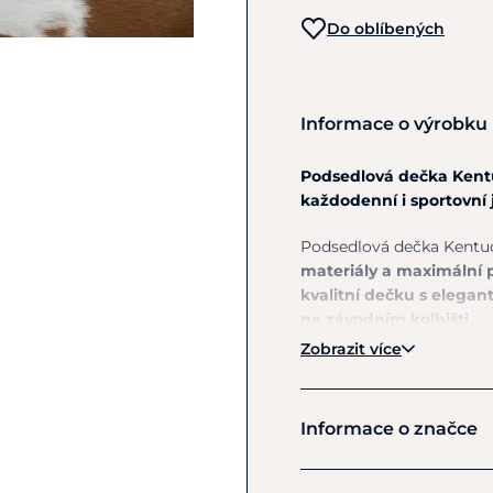
Do oblíbených
Informace o výrobku
Podsedlová dečka Kent
každodenní i sportovní 
Podsedlová dečka Kent
materiály a maximální 
kvalitní dečku s elegan
na závodním kolbišti.
Zobrazit více
Na první pohled zaujme
p
které dodává dečce sof
rovnoměrně rozloženou
Informace o značce
charakter produktu a vy
Anatomicky tvarovaný s